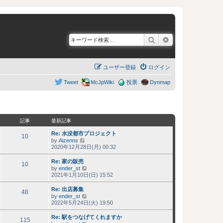
検索
詳細検索
ユーザー登録
ログイン
Tweet
McJpWiki
投票
Dynmap
記事
最新記事
Re: 水没都市プロジェクト
10
by
Aizenns
最
2020年12月28日(月) 00:32
新
記
Re: 家の販売
事
10
by
ender_st
最
2021年1月10日(日) 15:52
新
記
Re: 出店募集
事
48
by
ender_st
最
2022年5月24日(火) 19:50
新
記
Re: 駅をつなげてくれますか
事
115