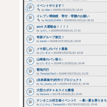
イベントやります！
by
Alan
»
2020年2月03日(月) 18:24
イレブン博物館 寄付・寄贈のお願い
by
No11ELEVEN
»
2019年8月14日(水) 08:19
amit 大運動会！！！！
by
もやし
»
2019年6月04日(火) 17:14
奇跡グループ創立！
by
kiseki
»
2016年10月19日(水) 20:04
メサ探しのバイト募集
by
けいすけ
»
2019年2月07日(木) 19:29
山崎春のパン祭り♪
by
けいすけ
»
2018年11月28日(水) 20:49
整地代行
by
TomotanTan2
»
2018年3月27日(火) 21:25
(名称募集中)村作りプロジェクト
by
Xx_mumu_xX
»
2016年4月19日(火) 19:49
大型カボチャ＆スイカ農場
by
Aizenns
»
2017年1月02日(月) 14:44
ナンタニカ村主催イベント!! ～暑い夏を乗りきろう
by
たにやん / Taniyan18
»
2017年6月18日(日) 19:49