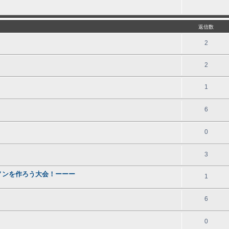
返信数
2
2
1
6
0
3
ノンを作ろう大会！ーーー
1
6
0