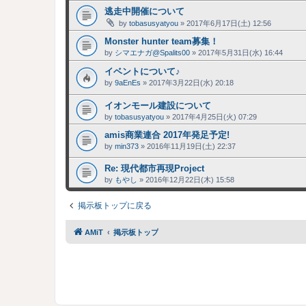
逃走中開催について
by
tobasusyatyou
»
2017年6月17日(土) 12:56
Monster hunter team募集！
by
シマエナガ@Spalits00
»
2017年5月31日(水) 16:44
イベントについて♪
by
9aEnEs
»
2017年3月22日(水) 20:18
イオンモール建設について
by
tobasusyatyou
»
2017年4月25日(火) 07:29
amis商業連合 2017年発足予定!
by
min373
»
2016年11月19日(土) 22:37
Re: 現代都市再現Project
by
もやし
»
2016年12月22日(木) 15:58
掲示板トップに戻る
AMiT
掲示板トップ