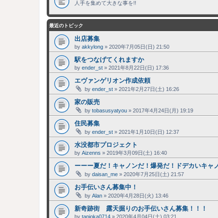
人手を集めて大きな事を!!
最近のトピック
出店募集
by
akkylong
»
2020年7月05日(日) 21:50
駅をつなげてくれますか
by
ender_st
»
2021年8月22日(日) 17:36
エヴァンゲリオン作成依頼
by
ender_st
»
2021年2月27日(土) 16:26
家の販売
by
tobasusyatyou
»
2017年4月24日(月) 19:19
住民募集
by
ender_st
»
2021年1月10日(日) 12:37
水没都市プロジェクト
by
Aizenns
»
2019年3月09日(土) 16:40
ーーー夏だ！キャノンだ！爆発だ！ドデカいキャ
by
daisan_me
»
2020年7月25日(土) 21:57
お手伝いさん募集中！
by
Alan
»
2020年4月28日(火) 13:46
新奇跡街 露天掘りのお手伝いさん募集！！！
by
tapioka0714
»
2020年4月04日(土) 03:21