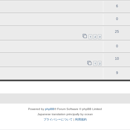
6
0
25
1
2
3
0
10
1
2
9
Powered by
phpBB
® Forum Software © phpBB Limited
Japanese translation principally by ocean
プライバシーについて
|
利用規約