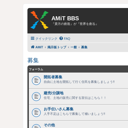
AMiT BBS
『貴方の創造』が『世界を創る』
クイックリンク
FAQ
AMiT
掲示板トップ
一般
募集
募集
フォーラム
開拓者募集
自由に土地を開拓して行く住民を募集しましょう!!
建売/分譲地
住宅、土地の販売に関する宣伝はこちら！！
お手伝いさん募集
人手不足はこちらで募集して補いましょう!!
その他