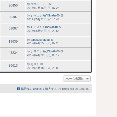
by
ゲリモーミー
30450
2017年7月16日(日) 07:28
by
シマエナガ@Spalits00
20307
2017年5月31日(水) 16:44
by
たにやん / Taniyan18
68087
2017年5月04日(木) 20:53
by
tobasusyatyou
19639
2017年4月25日(火) 07:29
by
シマエナガ@Spalits00
43234
2017年4月22日(土) 06:17
by
もやし
36613
2017年4月18日(火) 20:00
ページ移動
掲示板の cookie を消去する
All times are
UTC+09:00