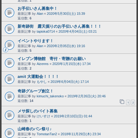
返信数:
1
お手伝いさん募集中！
最新記事 by
Alan
«
2020年5月30日(土) 15:39
返信数:
6
新奇跡街 露天掘りのお手伝いさん募集！！！
最新記事 by
tapioka0714
«
2020年4月04日(土) 03:21
イベントやります！
最新記事 by
Alan
«
2020年2月05日(水) 19:16
返信数:
5
イレブン博物館 寄付・寄贈のお願い
最新記事 by
Aizenns
«
2020年1月15日(水) 17:34
返信数:
2
amit 大運動会！！！！
最新記事 by
もやし
«
2019年6月04日(火) 17:14
奇跡グループ創立！
最新記事 by
kimuchi_takenoko
«
2019年2月26日(火) 20:46
返信数:
14
1
2
メサ探しのバイト募集
最新記事 by
けいすけ
«
2019年2月10日(日) 01:44
返信数:
1
山崎春のパン祭り♪
最新記事 by
TomotanTan2
«
2018年11月29日(木) 23:34