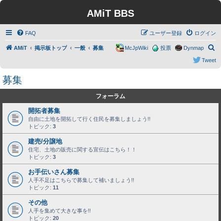
AMiT BBS
FAQ
ユーザー登録
ログイン
検
AMiT
掲示板トップ
一般
募集
McJpWiki
投票
Dynmap
索
Tweet
募集
フォーラム
開拓者募集
自由に土地を開拓して行く住民を募集しましょう!!
トピック:
3
建売/分譲地
住宅、土地の販売に関する宣伝はこちら！！
トピック:
3
お手伝いさん募集
人手不足はこちらで募集して補いましょう!!
トピック:
11
その他
人手を集めて大きな事を!!
トピック:
20