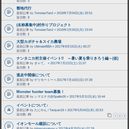
返信数:
3
整地代行
最新記事 by
TomotanTan2
«
2018年7月04日(水) 20:51
返信数:
3
(名称募集中)村作りプロジェクト
最新記事 by
TomotanTan2
«
2018年3月26日(月) 23:04
返信数:
1
大型カボチャ＆スイカ農場
最新記事 by
UltimateBBA
«
2017年8月15日(火) 00:27
返信数:
1
ナンタニカ村主催イベント!! ～暑い夏を乗りきろう編～(仮)
最新記事 by
ぎゃて。
«
2017年7月22日(土) 21:07
返信数:
3
逃走中開催について
最新記事 by
ゲリモーミー
«
2017年7月16日(日) 07:28
返信数:
6
Monster hunter team募集！
最新記事 by
シマエナガ@Spalits00
«
2017年5月31日(水) 16:44
イベントについて♪
最新記事 by
たにやん / Taniyan18
«
2017年5月04日(木) 20:53
返信数:
25
1
2
3
イオンモール建設について
最新記事 by
tobasusyatyou
«
2017年4月25日(火) 07:29