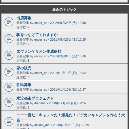
最近のトピック
出店募集
最新記事 by
ender_st
«
2022年5月24日(火) 19:50
返信数:
2
駅をつなげてくれますか
最新記事 by
ender_st
«
2021年8月26日(木) 12:20
返信数:
2
エヴァンゲリオン作成依頼
最新記事 by
ender_st
«
2021年3月01日(月) 18:16
返信数:
1
家の販売
最新記事 by
ender_st
«
2021年1月10日(日) 15:52
返信数:
6
住民募集
最新記事 by
ender_st
«
2021年1月10日(日) 12:37
水没都市プロジェクト
最新記事 by
Aizenns
«
2020年12月28日(月) 00:32
返信数:
3
ーーー夏だ！キャノンだ！爆発だ！ドデカいキャノンを作ろう大
会！ーーー
最新記事 by
daisan_me
«
2020年7月28日(火) 12:28