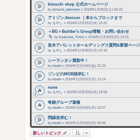
kimuchi shop 公式ホームページ
by
kimuchi_takenoko
»
2018年1月06日(土) 00:33
アミゾン:Amizon ｜本からブロックまで
by
もやし
»
2018年12月26日(水) 15:22
＜BG＞Builder's Group情報・お問い合わせ
by
koukuma_Y(mc)
»
2016年11月20日(日) 13:15
岩木アパレットホールディングス質問&要望ページ
by
もやし
»
2016年12月05日(月) 07:18
シーランタン買取中！
by
kiseki
»
2016年12月16日(金) 21:25
ゾンビのMOB頭求む！
by
kiseki
»
2016年12月05日(月) 13:14
none
by
もやし
»
2016年10月20日(木) 18:59
奇跡グループ速報
by
kiseki
»
2016年10月20日(木) 23:07
閃緑岩求む！
by
kiseki
»
2016年11月20日(日) 00:06
新しいトピック