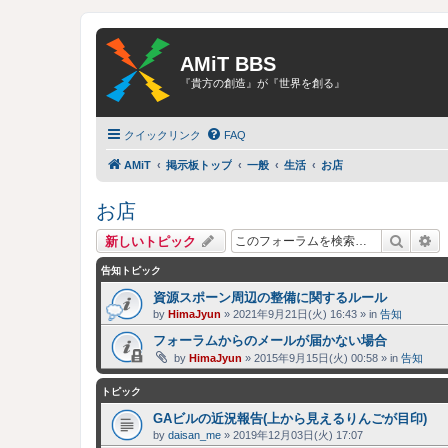
AMiT BBS
『貴方の創造』が『世界を創る』
クイックリンク
FAQ
AMiT
掲示板トップ
一般
生活
お店
お店
検索
詳
新しいトピック
告知トピック
資源スポーン周辺の整備に関するルール
by
HimaJyun
»
2021年9月21日(火) 16:43
» in
告知
フォーラムからのメールが届かない場合
by
HimaJyun
»
2015年9月15日(火) 00:58
» in
告知
トピック
GAビルの近況報告(上から見えるりんごが目印)
by
daisan_me
»
2019年12月03日(火) 17:07