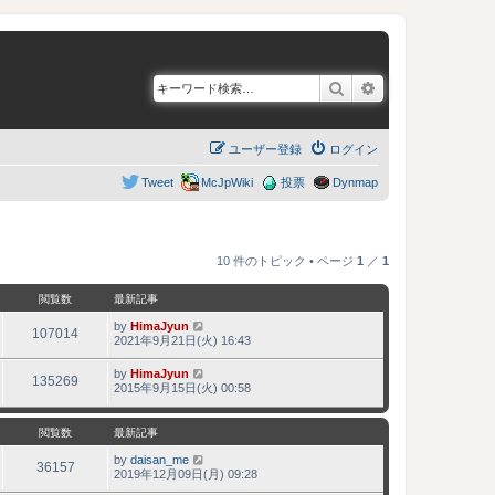
検索
詳細検索
ユーザー登録
ログイン
Tweet
McJpWiki
投票
Dynmap
10 件のトピック • ページ
1
／
1
閲覧数
最新記事
by
HimaJyun
107014
2021年9月21日(火) 16:43
by
HimaJyun
135269
2015年9月15日(火) 00:58
閲覧数
最新記事
by
daisan_me
36157
2019年12月09日(月) 09:28