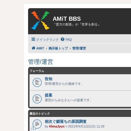
AMiT BBS
『貴方の創造』が『世界を創る』
クイックリンク
FAQ
AMiT
掲示板トップ
管理/運営
管理/運営
フォーラム
告知
管理/運営からの連絡です。
提案
運営からみなさんへの提案です。
最近のトピック
相次ぐ鯖落ちの原因調査
by
HimaJyun
»
2021年9月12日(日) 11:29