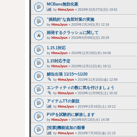
MCBans無効化案
by
HimaJyun
»
2019年10月27日(日) 19:51
"挑戦的"な負荷対策の実施
by
HimaJyun
»
2020年2月24日(月) 12:16
頻発するクラッシュに関して
by
HimaJyun
»
2019年6月09日(日) 20:29
1.15.1対応
by
HimaJyun
»
2019年12月19日(木) 04:05
1.15対応予定
by
HimaJyun
»
2019年12月11日(水) 18:11
鯖缶出張 11/15〜11/20
by
HimaJyun
»
2019年11月15日(金) 12:59
エンティティの数に気を付けましょう
by
HimaJyun
»
2019年11月09日(土) 16:32
アイテムTTの新設
by
HimaJyun
»
2019年2月16日(土) 19:12
PVPを試験的に解放します
by
HimaJyun
»
2019年8月13日(火) 14:39
[投票]機能追加の順番
by
HimaJyun
»
2019年7月26日(金) 21:15