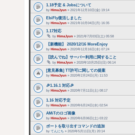
1.18予定 & Jobsについて
by
HimaJyun
»
2021年12月10日(金) 19:14
EbiFly復活しました
by
HimaJyun
»
2021年10月04日(月) 16:35
1.17対応
by
HimaJyun
»
2021年7月03日(土) 05:58
【新機能】 2020/12/16 MoreEnjoy
by
HimaJyun
»
2020年12月16日(水) 07:24
【読んでね】サーバー利用に関すること
by
HimaJyun
»
2020年10月25日(日) 06:14
[意見募集] TT許可に関しての提案
by
HimaJyun
»
2020年2月24日(月) 11:53
🎉1.16.1 対応🎉
by
HimaJyun
»
2020年7月11日(土) 08:17
1.16 対応予定
by
HimaJyun
»
2020年6月24日(水) 02:54
AMiTのロゴ画像
by
HimaJyun
»
2020年6月06日(土) 03:22
ボートを取り出すコマンドの追加
by
てんにち
»
2020年5月11日(月) 20:14