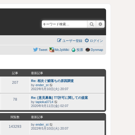
検索
詳細検索
ユーザー登録
ログイン
Tweet
McJpWiki
投票
Dynmap
記事
最新記事
Re: 相次ぐ鯖落ちの原因調査
207
by
ender_st
最
2022年5月10日(火) 20:07
新
記
Re: [意見募集] TT許可に関しての提案
事
78
by
tapioka0714
最
2020年9月11日(金) 02:07
新
記
事
閲覧数
最新記事
by
ender_st
143293
2022年5月10日(火) 20:07