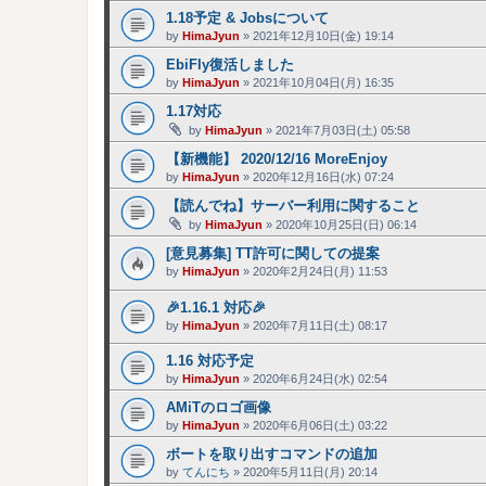
1.18予定 & Jobsについて
by
HimaJyun
»
2021年12月10日(金) 19:14
EbiFly復活しました
by
HimaJyun
»
2021年10月04日(月) 16:35
1.17対応
by
HimaJyun
»
2021年7月03日(土) 05:58
【新機能】 2020/12/16 MoreEnjoy
by
HimaJyun
»
2020年12月16日(水) 07:24
【読んでね】サーバー利用に関すること
by
HimaJyun
»
2020年10月25日(日) 06:14
[意見募集] TT許可に関しての提案
by
HimaJyun
»
2020年2月24日(月) 11:53
🎉1.16.1 対応🎉
by
HimaJyun
»
2020年7月11日(土) 08:17
1.16 対応予定
by
HimaJyun
»
2020年6月24日(水) 02:54
AMiTのロゴ画像
by
HimaJyun
»
2020年6月06日(土) 03:22
ボートを取り出すコマンドの追加
by
てんにち
»
2020年5月11日(月) 20:14