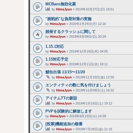
MCBans無効化案
by
HimaJyun
»
2019年10月27日(日) 19:51
"挑戦的"な負荷対策の実施
by
HimaJyun
»
2020年2月24日(月) 12:16
頻発するクラッシュに関して
by
HimaJyun
»
2019年6月09日(日) 20:29
1.15.1対応
by
HimaJyun
»
2019年12月19日(木) 04:05
1.15対応予定
by
HimaJyun
»
2019年12月11日(水) 18:11
鯖缶出張 11/15〜11/20
by
HimaJyun
»
2019年11月15日(金) 12:59
エンティティの数に気を付けましょう
by
HimaJyun
»
2019年11月09日(土) 16:32
アイテムTTの新設
by
HimaJyun
»
2019年2月16日(土) 19:12
PVPを試験的に解放します
by
HimaJyun
»
2019年8月13日(火) 14:39
[投票]機能追加の順番
by
HimaJyun
»
2019年7月26日(金) 21:15