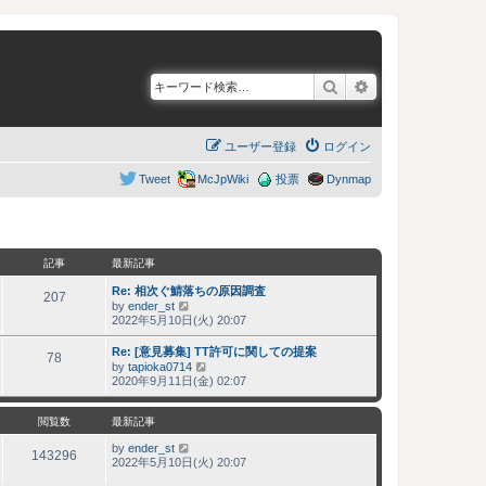
検索
詳細検索
ユーザー登録
ログイン
Tweet
McJpWiki
投票
Dynmap
記事
最新記事
Re: 相次ぐ鯖落ちの原因調査
207
by
ender_st
最
2022年5月10日(火) 20:07
新
記
Re: [意見募集] TT許可に関しての提案
事
78
by
tapioka0714
最
2020年9月11日(金) 02:07
新
記
事
閲覧数
最新記事
by
ender_st
143296
2022年5月10日(火) 20:07