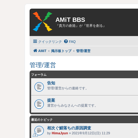
AMiT BBS
『貴方の創造』が『世界を創る』
クイックリンク
FAQ
AMiT
掲示板トップ
管理/運営
管理/運営
フォーラム
告知
管理/運営からの連絡です。
提案
運営からみなさんへの提案です。
最近のトピック
相次ぐ鯖落ちの原因調査
by
HimaJyun
»
2021年9月12日(日) 11:29