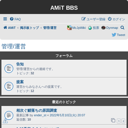
AMiT BBS
FAQ
ユーザー登録
ログイン
検
AMiT
掲示板トップ
管理/運営
McJpWiki
投票
Dynmap
索
Tweet
管理/運営
フォーラム
告知
管理/運営からの連絡です。
トピック:
32
提案
運営からみなさんへの提案です。
トピック:
12
最近のトピック
相次ぐ鯖落ちの原因調査
最新記事 by
ender_st
«
2022年5月10日(火) 20:07
返信数:
10
1
2