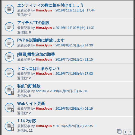
エンティティの数に気を付けましょう
最新記事 by
HimaJyun
«
2019年11月11日(月) 17:44
返信数:
7
アイテムTTの新設
最新記事 by
HimaJyun
«
2019年11月02日(土) 11:31
返信数:
8
PVPを試験的に解放します
最新記事 by
HimaJyun
«
2019年8月13日(火) 14:39
[投票]機能追加の順番
最新記事 by
HimaJyun
«
2019年7月26日(金) 21:15
トロッコは止まらない？
最新記事 by
HimaJyun
«
2019年7月19日(金) 17:03
返信数:
2
私鉄"仮"解放
最新記事 by
horusu
«
2019年6月09日(日) 07:30
返信数:
6
Webサイト更新
最新記事 by
HimaJyun
«
2019年5月29日(水) 01:19
返信数:
2
1.14.2対応
最新記事 by
HimaJyun
«
2019年5月28日(火) 20:35
返信数:
12
1
2