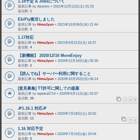
1.18予定 & Jobsについて
最新記事 by
Aizenns
«
2021年12月11日(土) 01:33
返信数:
1
EbiFly復活しました
最新記事 by
HimaJyun
«
2021年10月06日(水) 21:44
返信数:
2
1.17対応
最新記事 by
HimaJyun
«
2021年9月21日(火) 16:37
返信数:
4
【新機能】 2020/12/16 MoreEnjoy
最新記事 by
HimaJyun
«
2020年12月18日(金) 05:30
返信数:
2
【読んでね】サーバー利用に関すること
最新記事 by
HimaJyun
«
2020年10月25日(日) 06:14
[意見募集] TT許可に関しての提案
最新記事 by
tapioka0714
«
2020年9月11日(金) 02:07
返信数:
26
1
2
3
🎉1.16.1 対応🎉
最新記事 by
HimaJyun
«
2020年7月18日(土) 20:02
返信数:
11
1
2
1.16 対応予定
最新記事 by
HimaJyun
«
2020年7月10日(金) 20:04
返信数:
5