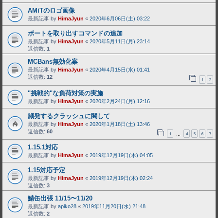
AMiTのロゴ画像
最新記事 by
HimaJyun
«
2020年6月06日(土) 03:22
ボートを取り出すコマンドの追加
最新記事 by
HimaJyun
«
2020年5月11日(月) 23:14
返信数:
1
MCBans無効化案
最新記事 by
HimaJyun
«
2020年4月15日(水) 01:41
返信数:
12
1
2
"挑戦的"な負荷対策の実施
最新記事 by
HimaJyun
«
2020年2月24日(月) 12:16
頻発するクラッシュに関して
最新記事 by
HimaJyun
«
2020年1月18日(土) 13:46
返信数:
60
1
4
5
6
7
…
1.15.1対応
最新記事 by
HimaJyun
«
2019年12月19日(木) 04:05
1.15対応予定
最新記事 by
HimaJyun
«
2019年12月19日(木) 02:24
返信数:
3
鯖缶出張 11/15〜11/20
最新記事 by
apiko28
«
2019年11月20日(水) 21:48
返信数:
2