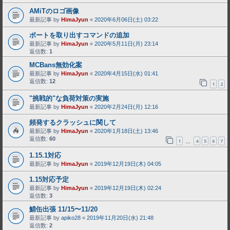
AMiTのロゴ画像
最新記事 by
HimaJyun
«
2020年6月06日(土) 03:22
ボートを取り出すコマンドの追加
最新記事 by
HimaJyun
«
2020年5月11日(月) 23:14
返信数:
1
MCBans無効化案
最新記事 by
HimaJyun
«
2020年4月15日(水) 01:41
返信数:
12
1
2
"挑戦的"な負荷対策の実施
最新記事 by
HimaJyun
«
2020年2月24日(月) 12:16
頻発するクラッシュに関して
最新記事 by
HimaJyun
«
2020年1月18日(土) 13:46
返信数:
60
1
4
5
6
7
…
1.15.1対応
最新記事 by
HimaJyun
«
2019年12月19日(木) 04:05
1.15対応予定
最新記事 by
HimaJyun
«
2019年12月19日(木) 02:24
返信数:
3
鯖缶出張 11/15〜11/20
最新記事 by
apiko28
«
2019年11月20日(水) 21:48
返信数:
2