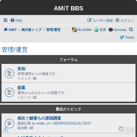
AMiT BBS
FAQ
ユーザー登録
ログイン
検
AMiT
掲示板トップ
管理/運営
McJpWiki
投票
Dynmap
索
Tweet
管理/運営
フォーラム
告知
管理/運営からの連絡です。
トピック:
32
提案
運営からみなさんへの提案です。
トピック:
12
最近のトピック
相次ぐ鯖落ちの原因調査
最新記事 by
ender_st
«
2022年5月10日(火) 20:07
返信数:
10
1
2