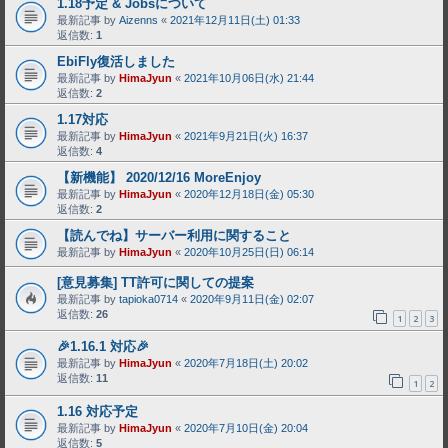
1.18予定 & Jobsについて
最新記事 by
Aizenns
«
2021年12月11日(土) 01:33
返信数:
1
EbiFly復活しました
最新記事 by
HimaJyun
«
2021年10月06日(水) 21:44
返信数:
2
1.17対応
最新記事 by
HimaJyun
«
2021年9月21日(火) 16:37
返信数:
4
【新機能】 2020/12/16 MoreEnjoy
最新記事 by
HimaJyun
«
2020年12月18日(金) 05:30
返信数:
2
【読んでね】サーバー利用に関すること
最新記事 by
HimaJyun
«
2020年10月25日(日) 06:14
[意見募集] TT許可に関しての提案
最新記事 by
tapioka0714
«
2020年9月11日(金) 02:07
返信数:
26
1
2
3
🎉1.16.1 対応🎉
最新記事 by
HimaJyun
«
2020年7月18日(土) 20:02
返信数:
11
1
2
1.16 対応予定
最新記事 by
HimaJyun
«
2020年7月10日(金) 20:04
返信数:
5