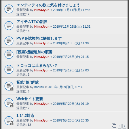
エンティティの数に気を付けましょう
最新記事 by
HimaJyun
«
2019年11月11日(月) 17:44
返信数:
7
アイテムTTの新設
最新記事 by
HimaJyun
«
2019年11月02日(土) 11:31
返信数:
8
PVPを試験的に解放します
最新記事 by
HimaJyun
«
2019年8月13日(火) 14:39
[投票]機能追加の順番
最新記事 by
HimaJyun
«
2019年7月26日(金) 21:15
トロッコは止まらない？
最新記事 by
HimaJyun
«
2019年7月19日(金) 17:03
返信数:
2
私鉄"仮"解放
最新記事 by
horusu
«
2019年6月09日(日) 07:30
返信数:
6
Webサイト更新
最新記事 by
HimaJyun
«
2019年5月29日(水) 01:19
返信数:
2
1.14.2対応
最新記事 by
HimaJyun
«
2019年5月28日(火) 20:35
返信数:
12
1
2