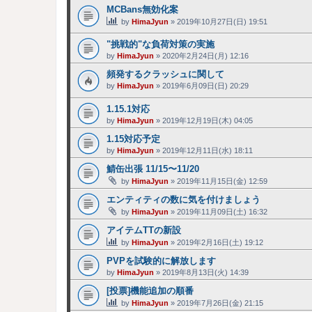
MCBans無効化案
by
HimaJyun
»
2019年10月27日(日) 19:51
"挑戦的"な負荷対策の実施
by
HimaJyun
»
2020年2月24日(月) 12:16
頻発するクラッシュに関して
by
HimaJyun
»
2019年6月09日(日) 20:29
1.15.1対応
by
HimaJyun
»
2019年12月19日(木) 04:05
1.15対応予定
by
HimaJyun
»
2019年12月11日(水) 18:11
鯖缶出張 11/15〜11/20
by
HimaJyun
»
2019年11月15日(金) 12:59
エンティティの数に気を付けましょう
by
HimaJyun
»
2019年11月09日(土) 16:32
アイテムTTの新設
by
HimaJyun
»
2019年2月16日(土) 19:12
PVPを試験的に解放します
by
HimaJyun
»
2019年8月13日(火) 14:39
[投票]機能追加の順番
by
HimaJyun
»
2019年7月26日(金) 21:15