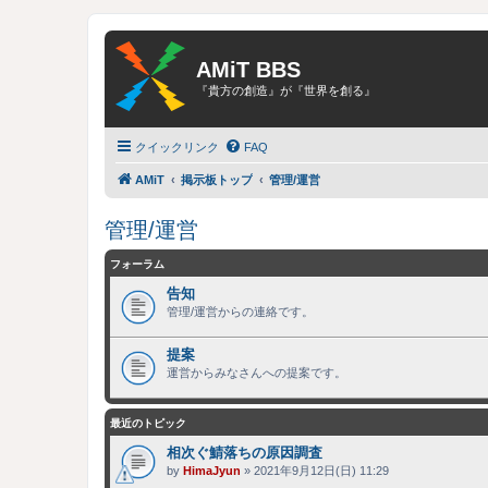
AMiT BBS
『貴方の創造』が『世界を創る』
クイックリンク
FAQ
AMiT
掲示板トップ
管理/運営
管理/運営
フォーラム
告知
管理/運営からの連絡です。
提案
運営からみなさんへの提案です。
最近のトピック
相次ぐ鯖落ちの原因調査
by
HimaJyun
»
2021年9月12日(日) 11:29