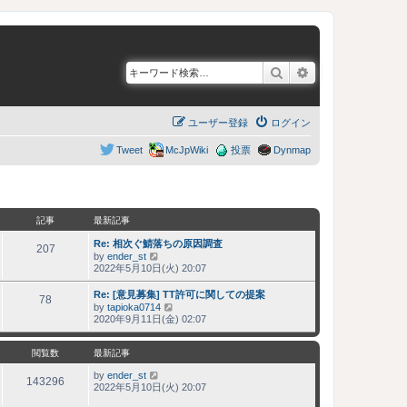
検索
詳細検索
ユーザー登録
ログイン
Tweet
McJpWiki
投票
Dynmap
記事
最新記事
Re: 相次ぐ鯖落ちの原因調査
207
by
ender_st
最
2022年5月10日(火) 20:07
新
記
Re: [意見募集] TT許可に関しての提案
事
78
by
tapioka0714
最
2020年9月11日(金) 02:07
新
記
事
閲覧数
最新記事
by
ender_st
143296
2022年5月10日(火) 20:07