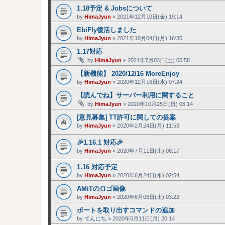
1.18予定 & Jobsについて
by
HimaJyun
»
2021年12月10日(金) 19:14
EbiFly復活しました
by
HimaJyun
»
2021年10月04日(月) 16:35
1.17対応
by
HimaJyun
»
2021年7月03日(土) 05:58
【新機能】 2020/12/16 MoreEnjoy
by
HimaJyun
»
2020年12月16日(水) 07:24
【読んでね】サーバー利用に関すること
by
HimaJyun
»
2020年10月25日(日) 06:14
[意見募集] TT許可に関しての提案
by
HimaJyun
»
2020年2月24日(月) 11:53
🎉1.16.1 対応🎉
by
HimaJyun
»
2020年7月11日(土) 08:17
1.16 対応予定
by
HimaJyun
»
2020年6月24日(水) 02:54
AMiTのロゴ画像
by
HimaJyun
»
2020年6月06日(土) 03:22
ボートを取り出すコマンドの追加
by
てんにち
»
2020年5月11日(月) 20:14