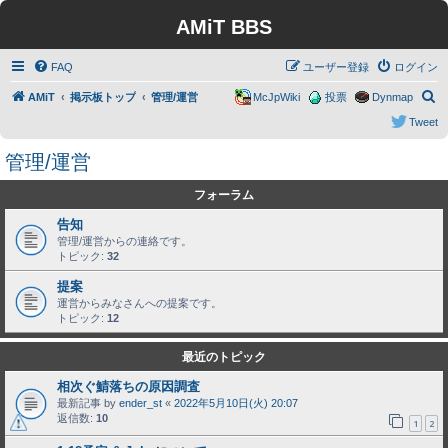
AMiT BBS
FAQ
ユーザー登録
ログイン
検
AMiT
掲示板トップ
管理/運営
McJpWiki
投票
Dynmap
索
Tweet
管理/運営
フォーラム
告知
管理/運営からの連絡です。
トピック:
32
提案
運営からみなさんへの提案です。
トピック:
12
最近のトピック
相次ぐ鯖落ちの原因調査
最新記事 by
ender_st
«
2022年5月10日(火) 20:07
返信数:
10
1
2