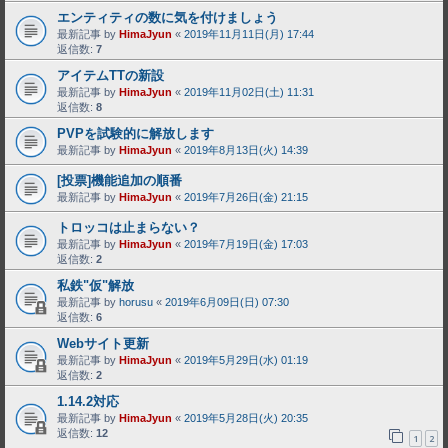
エンティティの数に気を付けましょう
最新記事 by
HimaJyun
«
2019年11月11日(月) 17:44
返信数:
7
アイテムTTの新設
最新記事 by
HimaJyun
«
2019年11月02日(土) 11:31
返信数:
8
PVPを試験的に解放します
最新記事 by
HimaJyun
«
2019年8月13日(火) 14:39
[投票]機能追加の順番
最新記事 by
HimaJyun
«
2019年7月26日(金) 21:15
トロッコは止まらない？
最新記事 by
HimaJyun
«
2019年7月19日(金) 17:03
返信数:
2
私鉄"仮"解放
最新記事 by
horusu
«
2019年6月09日(日) 07:30
返信数:
6
Webサイト更新
最新記事 by
HimaJyun
«
2019年5月29日(水) 01:19
返信数:
2
1.14.2対応
最新記事 by
HimaJyun
«
2019年5月28日(火) 20:35
返信数:
12
1
2