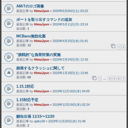
AMiTのロゴ画像
最新記事 by
HimaJyun
«
2020年6月06日(土) 03:22
ボートを取り出すコマンドの追加
最新記事 by
HimaJyun
«
2020年5月11日(月) 23:14
返信数:
1
MCBans無効化案
最新記事 by
HimaJyun
«
2020年4月15日(水) 01:41
返信数:
12
1
2
"挑戦的"な負荷対策の実施
最新記事 by
HimaJyun
«
2020年2月24日(月) 12:16
頻発するクラッシュに関して
最新記事 by
HimaJyun
«
2020年1月18日(土) 13:46
返信数:
60
1
4
5
6
7
…
1.15.1対応
最新記事 by
HimaJyun
«
2019年12月19日(木) 04:05
1.15対応予定
最新記事 by
HimaJyun
«
2019年12月19日(木) 02:24
返信数:
3
鯖缶出張 11/15〜11/20
最新記事 by
apiko28
«
2019年11月20日(水) 21:48
返信数:
2