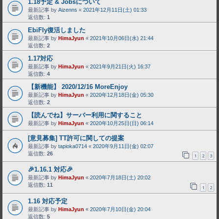
1.18予定 & Jobsについて
最新記事 by
Aizenns
«
2021年12月11日(土) 01:33
返信数:
1
EbiFly復活しました
最新記事 by
HimaJyun
«
2021年10月06日(水) 21:44
返信数:
2
1.17対応
最新記事 by
HimaJyun
«
2021年9月21日(火) 16:37
返信数:
4
【新機能】 2020/12/16 MoreEnjoy
最新記事 by
HimaJyun
«
2020年12月18日(金) 05:30
返信数:
2
【読んでね】サーバー利用に関すること
最新記事 by
HimaJyun
«
2020年10月25日(日) 06:14
[意見募集] TT許可に関しての提案
最新記事 by
tapioka0714
«
2020年9月11日(金) 02:07
返信数:
26
1
2
3
🎉1.16.1 対応🎉
最新記事 by
HimaJyun
«
2020年7月18日(土) 20:02
返信数:
11
1
2
1.16 対応予定
最新記事 by
HimaJyun
«
2020年7月10日(金) 20:04
返信数:
5