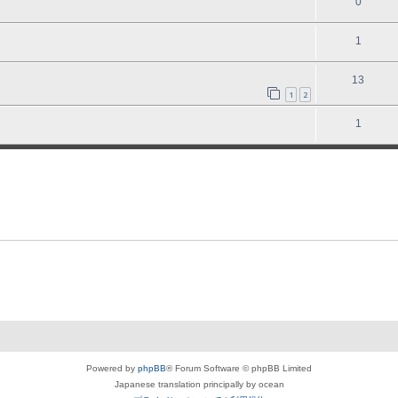
0
1
13
1
2
1
Powered by
phpBB
® Forum Software © phpBB Limited
Japanese translation principally by ocean