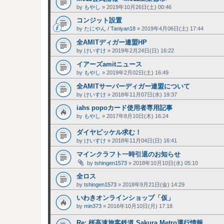
by
もやし
»
2019年10月26日(土) 00:46
コンジット設置
by
たにやん / Taniyan18
»
2019年4月06日(土) 17:44
全AMITディガー連盟HP
by
けいすけ
»
2019年2月24日(日) 16:22
イアーズamitニュース
by
もやし
»
2019年2月02日(土) 16:49
全AMITサーバーディガー連盟について
by
けいすけ
»
2018年11月07日(水) 19:37
iahs popoカード使用者専用記事
by
もやし
»
2017年8月10日(木) 16:24
ダイヤピッケル求む！
by
けいすけ
»
2018年11月04日(日) 16:41
マインクラフト一時引退のお知らせ
by
tshingen1573
»
2018年10月10日(水) 05:10
全ロス
by
tshingen1573
»
2018年9月21日(金) 14:29
いわきオンラインショップ「仮」
by
min373
»
2016年10月10日(月) 17:18
Re: 桜高速旅客鉄道 Sakura Metro運行情報