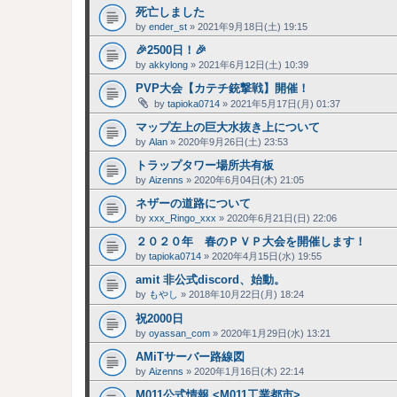
死亡しました
by
ender_st
»
2021年9月18日(土) 19:15
🎉2500日！🎉
by
akkylong
»
2021年6月12日(土) 10:39
PVP大会【カテチ銃撃戦】開催！
by
tapioka0714
»
2021年5月17日(月) 01:37
マップ左上の巨大水抜き上について
by
Alan
»
2020年9月26日(土) 23:53
トラップタワー場所共有板
by
Aizenns
»
2020年6月04日(木) 21:05
ネザーの道路について
by
xxx_Ringo_xxx
»
2020年6月21日(日) 22:06
２０２０年 春のＰＶＰ大会を開催します！
by
tapioka0714
»
2020年4月15日(水) 19:55
amit 非公式discord、始動。
by
もやし
»
2018年10月22日(月) 18:24
祝2000日
by
oyassan_com
»
2020年1月29日(水) 13:21
AMiTサーバー路線図
by
Aizenns
»
2020年1月16日(木) 22:14
M011公式情報 <M011工業都市>