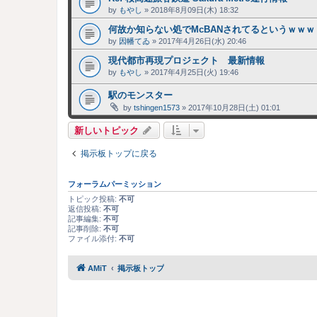
by
もやし
»
2018年8月09日(木) 18:32
何故か知らない処でMcBANされてるというｗｗｗ
by
因幡てゐ
»
2017年4月26日(水) 20:46
現代都市再現プロジェクト 最新情報
by
もやし
»
2017年4月25日(火) 19:46
駅のモンスター
by
tshingen1573
»
2017年10月28日(土) 01:01
新しいトピック
掲示板トップに戻る
フォーラムパーミッション
トピック投稿:
不可
返信投稿:
不可
記事編集:
不可
記事削除:
不可
ファイル添付:
不可
AMiT
掲示板トップ