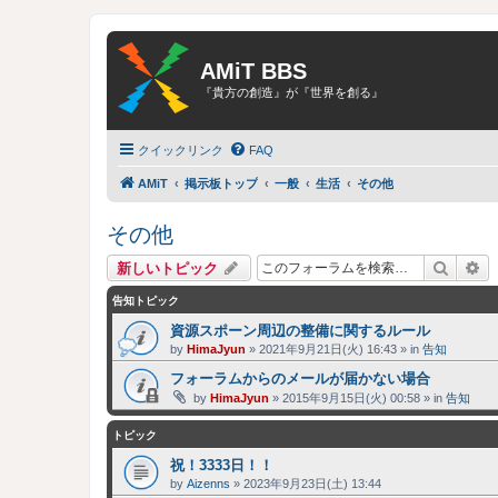
AMiT BBS
『貴方の創造』が『世界を創る』
クイックリンク
FAQ
AMiT
掲示板トップ
一般
生活
その他
その他
検索
詳
新しいトピック
告知トピック
資源スポーン周辺の整備に関するルール
by
HimaJyun
»
2021年9月21日(火) 16:43
» in
告知
フォーラムからのメールが届かない場合
by
HimaJyun
»
2015年9月15日(火) 00:58
» in
告知
トピック
祝！3333日！！
by
Aizenns
»
2023年9月23日(土) 13:44