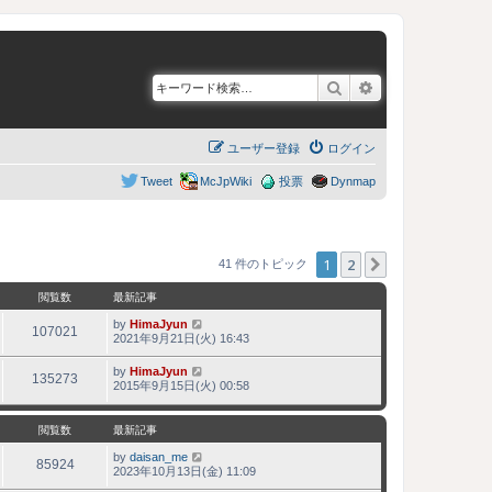
検索
詳細検索
ユーザー登録
ログイン
Tweet
McJpWiki
投票
Dynmap
1
2
次へ
41 件のトピック
閲覧数
最新記事
by
HimaJyun
107021
2021年9月21日(火) 16:43
by
HimaJyun
135273
2015年9月15日(火) 00:58
閲覧数
最新記事
by
daisan_me
85924
2023年10月13日(金) 11:09