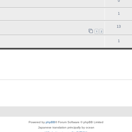
0
1
13
1
2
1
Powered by
phpBB
® Forum Software © phpBB Limited
Japanese translation principally by ocean