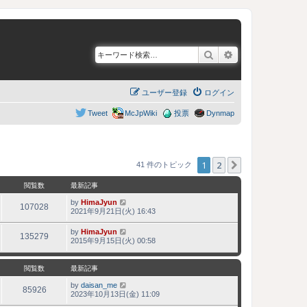
検索
詳細検索
ユーザー登録
ログイン
Tweet
McJpWiki
投票
Dynmap
1
2
次へ
41 件のトピック
閲覧数
最新記事
by
HimaJyun
107028
2021年9月21日(火) 16:43
by
HimaJyun
135279
2015年9月15日(火) 00:58
閲覧数
最新記事
by
daisan_me
85926
2023年10月13日(金) 11:09