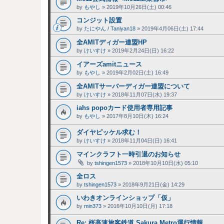
by
もやし
»
2019年10月26日(土) 00:46
コンジット設置
by
たにやん / Taniyan18
»
2019年4月06日(土) 17:44
全AMITディガー連盟HP
by
けいすけ
»
2019年2月24日(日) 16:22
イアーズamitニュース
by
もやし
»
2019年2月02日(土) 16:49
全AMITサーバーディガー連盟について
by
けいすけ
»
2018年11月07日(水) 19:37
iahs popoカード使用者専用記事
by
もやし
»
2017年8月10日(木) 16:24
ダイヤピッケル求む！
by
けいすけ
»
2018年11月04日(日) 16:41
マインクラフト一時引退のお知らせ
by
tshingen1573
»
2018年10月10日(水) 05:10
全ロス
by
tshingen1573
»
2018年9月21日(金) 14:29
いわきオンラインショップ「仮」
by
min373
»
2016年10月10日(月) 17:18
Re: 桜高速旅客鉄道 Sakura Metro運行情報