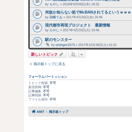
by
もやし
»
2018年8月09日(木) 18:32
何故か知らない処でMcBANされてるというｗｗｗ
by
因幡てゐ
»
2017年4月26日(水) 20:46
現代都市再現プロジェクト 最新情報
by
もやし
»
2017年4月25日(火) 19:46
駅のモンスター
by
tshingen1573
»
2017年10月28日(土) 01:01
新しいトピック
掲示板トップに戻る
フォーラムパーミッション
トピック投稿:
不可
返信投稿:
不可
記事編集:
不可
記事削除:
不可
ファイル添付:
不可
AMiT
掲示板トップ