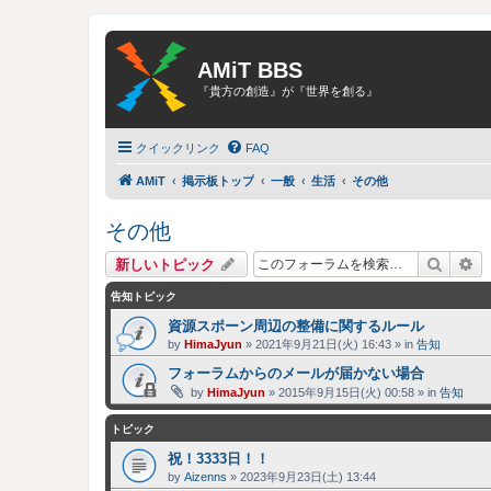
AMiT BBS
『貴方の創造』が『世界を創る』
クイックリンク
FAQ
AMiT
掲示板トップ
一般
生活
その他
その他
検索
詳
新しいトピック
告知トピック
資源スポーン周辺の整備に関するルール
by
HimaJyun
»
2021年9月21日(火) 16:43
» in
告知
フォーラムからのメールが届かない場合
by
HimaJyun
»
2015年9月15日(火) 00:58
» in
告知
トピック
祝！3333日！！
by
Aizenns
»
2023年9月23日(土) 13:44