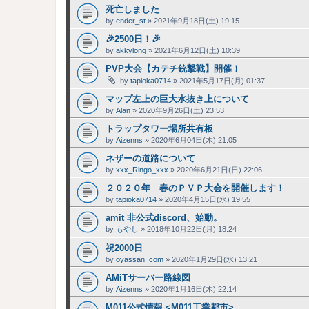
死亡しました
by
ender_st
»
2021年9月18日(土) 19:15
🎉2500日！🎉
by
akkylong
»
2021年6月12日(土) 10:39
PVP大会【カテチ銃撃戦】開催！
by
tapioka0714
»
2021年5月17日(月) 01:37
マップ左上の巨大水抜き上について
by
Alan
»
2020年9月26日(土) 23:53
トラップタワー場所共有板
by
Aizenns
»
2020年6月04日(木) 21:05
ネザーの道路について
by
xxx_Ringo_xxx
»
2020年6月21日(日) 22:06
２０２０年 春のＰＶＰ大会を開催します！
by
tapioka0714
»
2020年4月15日(水) 19:55
amit 非公式discord、始動。
by
もやし
»
2018年10月22日(月) 18:24
祝2000日
by
oyassan_com
»
2020年1月29日(水) 13:21
AMiTサーバー路線図
by
Aizenns
»
2020年1月16日(木) 22:14
M011公式情報 <M011工業都市>