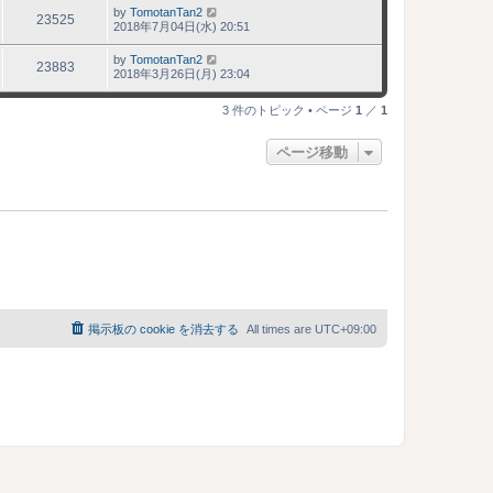
by
TomotanTan2
23525
2018年7月04日(水) 20:51
by
TomotanTan2
23883
2018年3月26日(月) 23:04
3 件のトピック • ページ
1
／
1
ページ移動
掲示板の cookie を消去する
All times are
UTC+09:00