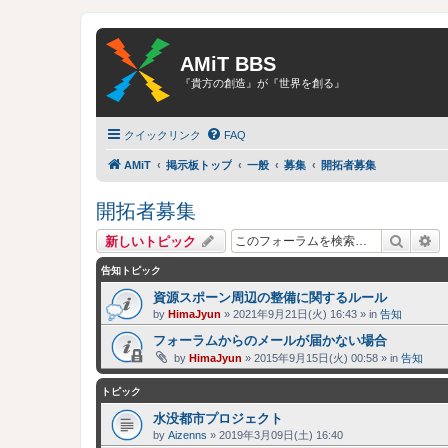
AMiT BBS
『貴方の創造』が『世界を創る』
クイックリンク
FAQ
AMiT
掲示板トップ
一般
募集
開拓者募集
開拓者募集
検索
詳
新しいトピック
告知トピック
資源スポーン周辺の整備に関するルール
by
HimaJyun
»
2021年9月21日(火) 16:43
» in
告知
フォーラムからのメールが届かない場合
by
HimaJyun
»
2015年9月15日(火) 00:58
» in
告知
トピック
水没都市プロジェクト
by
Aizenns
»
2019年3月09日(土) 16:40