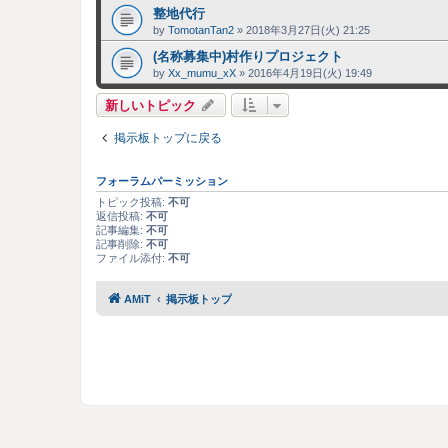
整地代行
by
TomotanTan2
»
2018年3月27日(火) 21:25
(名称募集中)村作りプロジェクト
by
Xx_mumu_xX
»
2016年4月19日(火) 19:49
新しいトピック
掲示板トップに戻る
フォーラムパーミッション
トピック投稿:
不可
返信投稿:
不可
記事編集:
不可
記事削除:
不可
ファイル添付:
不可
AMiT
掲示板トップ