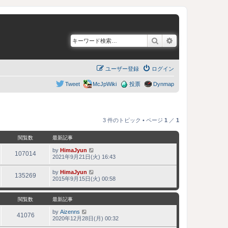
検索
詳細検索
ユーザー登録
ログイン
Tweet
McJpWiki
投票
Dynmap
3 件のトピック • ページ
1
／
1
閲覧数
最新記事
by
HimaJyun
107014
2021年9月21日(火) 16:43
by
HimaJyun
135269
2015年9月15日(火) 00:58
閲覧数
最新記事
by
Aizenns
41076
2020年12月28日(月) 00:32