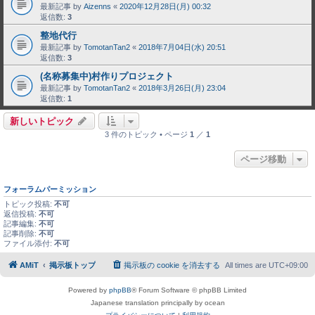
最新記事 by
Aizenns
«
2020年12月28日(月) 00:32
返信数:
3
整地代行
最新記事 by
TomotanTan2
«
2018年7月04日(水) 20:51
返信数:
3
(名称募集中)村作りプロジェクト
最新記事 by
TomotanTan2
«
2018年3月26日(月) 23:04
返信数:
1
新しいトピック
3 件のトピック • ページ
1
／
1
ページ移動
フォーラムパーミッション
トピック投稿:
不可
返信投稿:
不可
記事編集:
不可
記事削除:
不可
ファイル添付:
不可
AMiT
掲示板トップ
掲示板の cookie を消去する
All times are
UTC+09:00
Powered by
phpBB
® Forum Software © phpBB Limited
Japanese translation principally by ocean