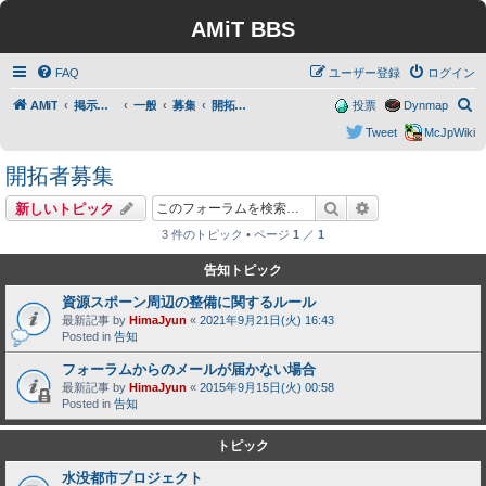
AMiT BBS
FAQ
ユーザー登録
ログイン
検
AMiT
掲示板トップ
一般
募集
開拓者募集
投票
Dynmap
索
Tweet
McJpWiki
開拓者募集
検索
詳細検索
新しいトピック
3 件のトピック • ページ
1
／
1
告知トピック
資源スポーン周辺の整備に関するルール
最新記事 by
HimaJyun
«
2021年9月21日(火) 16:43
Posted in
告知
フォーラムからのメールが届かない場合
最新記事 by
HimaJyun
«
2015年9月15日(火) 00:58
Posted in
告知
トピック
水没都市プロジェクト