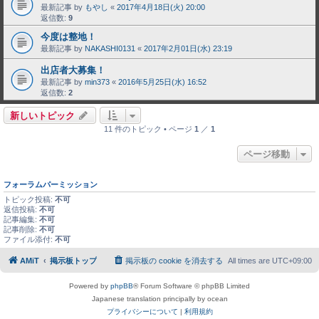
最新記事 by
もやし
«
2017年4月18日(火) 20:00
返信数:
9
今度は整地！
最新記事 by
NAKASHI0131
«
2017年2月01日(水) 23:19
出店者大募集！
最新記事 by
min373
«
2016年5月25日(水) 16:52
返信数:
2
新しいトピック
11 件のトピック • ページ
1
／
1
ページ移動
フォーラムパーミッション
トピック投稿:
不可
返信投稿:
不可
記事編集:
不可
記事削除:
不可
ファイル添付:
不可
AMiT
掲示板トップ
掲示板の cookie を消去する
All times are
UTC+09:00
Powered by
phpBB
® Forum Software © phpBB Limited
Japanese translation principally by ocean
プライバシーについて
|
利用規約