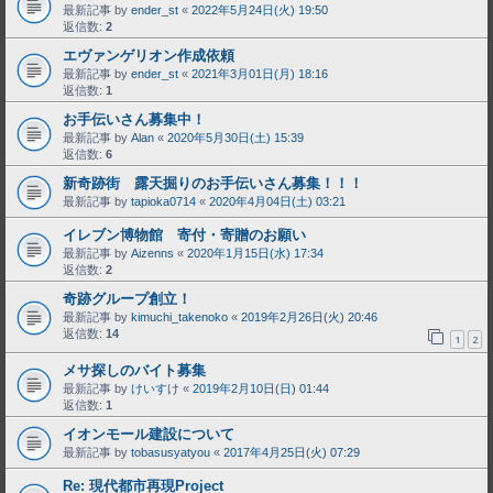
最新記事 by
ender_st
«
2022年5月24日(火) 19:50
返信数:
2
エヴァンゲリオン作成依頼
最新記事 by
ender_st
«
2021年3月01日(月) 18:16
返信数:
1
お手伝いさん募集中！
最新記事 by
Alan
«
2020年5月30日(土) 15:39
返信数:
6
新奇跡街 露天掘りのお手伝いさん募集！！！
最新記事 by
tapioka0714
«
2020年4月04日(土) 03:21
イレブン博物館 寄付・寄贈のお願い
最新記事 by
Aizenns
«
2020年1月15日(水) 17:34
返信数:
2
奇跡グループ創立！
最新記事 by
kimuchi_takenoko
«
2019年2月26日(火) 20:46
返信数:
14
1
2
メサ探しのバイト募集
最新記事 by
けいすけ
«
2019年2月10日(日) 01:44
返信数:
1
イオンモール建設について
最新記事 by
tobasusyatyou
«
2017年4月25日(火) 07:29
Re: 現代都市再現Project