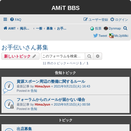
AMiT BBS
FAQ
ユーザー登録
ログイン
検
AMiT
掲示板トップ
一般
募集
お手伝いさん募集
投票
Dynmap
索
Tweet
McJpWiki
お手伝いさん募集
検索
詳細検索
新しいトピック
11 件のトピック • ページ
1
／
1
告知トピック
資源スポーン周辺の整備に関するルール
最新記事 by
HimaJyun
«
2021年9月21日(火) 16:43
Posted in
告知
フォーラムからのメールが届かない場合
最新記事 by
HimaJyun
«
2015年9月15日(火) 00:58
Posted in
告知
トピック
出店募集