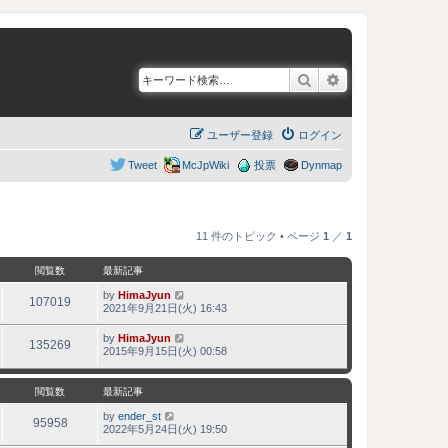
検索
詳細検索
ユーザー登録
ログイン
Tweet
McJpWiki
投票
Dynmap
11 件のトピック • ページ
1
／
1
閲覧数
最新記事
by
HimaJyun
107019
2021年9月21日(火) 16:43
by
HimaJyun
135269
2015年9月15日(火) 00:58
閲覧数
最新記事
by
ender_st
95958
2022年5月24日(火) 19:50