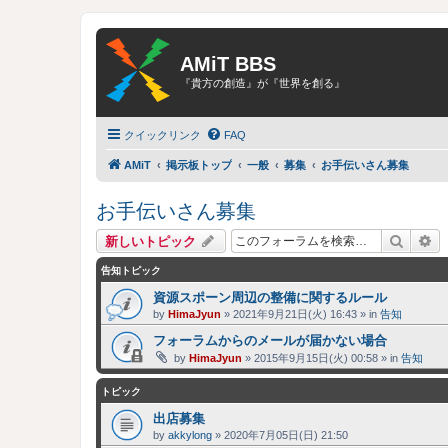
AMiT BBS
『貴方の創造』が『世界を創る』
クイックリンク
FAQ
AMiT
掲示板トップ
一般
募集
お手伝いさん募集
お手伝いさん募集
検索
詳
新しいトピック
告知トピック
資源スポーン周辺の整備に関するルール
by
HimaJyun
»
2021年9月21日(火) 16:43
» in
告知
フォーラムからのメールが届かない場合
by
HimaJyun
»
2015年9月15日(火) 00:58
» in
告知
トピック
出店募集
by
akkylong
»
2020年7月05日(日) 21:50