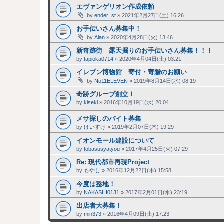
エヴァンゲリオン作成依頼
by
ender_st
»
2021年2月27日(土) 16:26
お手伝いさん募集中！
by
Alan
»
2020年4月28日(火) 13:46
新奇跡街 露天掘りのお手伝いさん募集！！！
by
tapioka0714
»
2020年4月04日(土) 03:21
イレブン博物館 寄付・寄贈のお願い
by
No11ELEVEN
»
2019年8月14日(水) 08:19
奇跡グループ創立！
by
kiseki
»
2016年10月19日(水) 20:04
メサ探しのバイト募集
by
けいすけ
»
2019年2月07日(木) 19:29
イオンモール建設について
by
tobasusyatyou
»
2017年4月25日(火) 07:29
Re: 現代都市再現Project
by
もやし
»
2016年12月22日(木) 15:58
今度は整地！
by
NAKASHI0131
»
2017年2月01日(水) 23:19
出店者大募集！
by
min373
»
2016年4月09日(土) 17:23