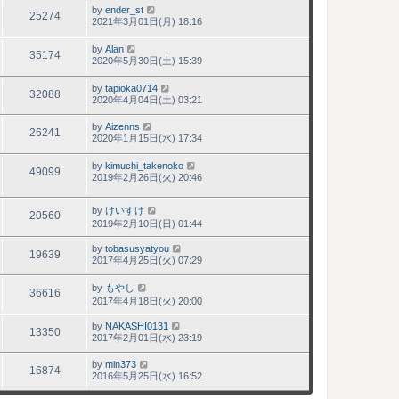
by
ender_st
25274
2021年3月01日(月) 18:16
by
Alan
35174
2020年5月30日(土) 15:39
by
tapioka0714
32088
2020年4月04日(土) 03:21
by
Aizenns
26241
2020年1月15日(水) 17:34
by
kimuchi_takenoko
49099
2019年2月26日(火) 20:46
by
けいすけ
20560
2019年2月10日(日) 01:44
by
tobasusyatyou
19639
2017年4月25日(火) 07:29
by
もやし
36616
2017年4月18日(火) 20:00
by
NAKASHI0131
13350
2017年2月01日(水) 23:19
by
min373
16874
2016年5月25日(水) 16:52