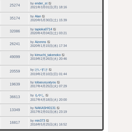
by
ender_st
25274
2021年3月01日(月) 18:16
by
Alan
35174
2020年5月30日(土) 15:39
by
tapioka0714
32086
2020年4月04日(土) 03:21
by
Aizenns
26241
2020年1月15日(水) 17:34
by
kimuchi_takenoko
49099
2019年2月26日(火) 20:46
by
けいすけ
20559
2019年2月10日(日) 01:44
by
tobasusyatyou
19639
2017年4月25日(火) 07:29
by
もやし
36613
2017年4月18日(火) 20:00
by
NAKASHI0131
13349
2017年2月01日(水) 23:19
by
min373
16817
2016年5月25日(水) 16:52