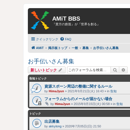
AMiT BBS
『貴方の創造』が『世界を創る』
クイックリンク
FAQ
AMiT
掲示板トップ
一般
募集
お手伝いさん募集
お手伝いさん募集
検索
詳
新しいトピック
告知トピック
資源スポーン周辺の整備に関するルール
by
HimaJyun
»
2021年9月21日(火) 16:43
» in
告知
フォーラムからのメールが届かない場合
by
HimaJyun
»
2015年9月15日(火) 00:58
» in
告知
トピック
出店募集
by
akkylong
»
2020年7月05日(日) 21:50