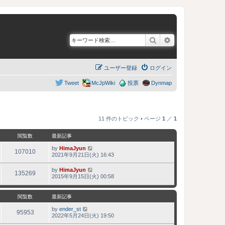
検索
詳細検索
ユーザー登録
ログイン
Tweet
McJpWiki
投票
Dynmap
11 件のトピック • ページ
1
／
1
閲覧数
最新記事
by
HimaJyun
107010
2021年9月21日(火) 16:43
by
HimaJyun
135269
2015年9月15日(火) 00:58
閲覧数
最新記事
by
ender_st
95953
2022年5月24日(火) 19:50