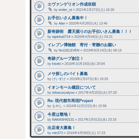
エヴァンゲリオン作成依頼
by
ender_st
»
2021年2月27日(土) 16:26
お手伝いさん募集中！
by
Alan
»
2020年4月28日(火) 13:46
新奇跡街 露天掘りのお手伝いさん募集！！！
by
tapioka0714
»
2020年4月04日(土) 03:21
イレブン博物館 寄付・寄贈のお願い
by
No11ELEVEN
»
2019年8月14日(水) 08:19
奇跡グループ創立！
by
kiseki
»
2016年10月19日(水) 20:04
メサ探しのバイト募集
by
けいすけ
»
2019年2月07日(木) 19:29
イオンモール建設について
by
tobasusyatyou
»
2017年4月25日(火) 07:29
Re: 現代都市再現Project
by
もやし
»
2016年12月22日(木) 15:58
今度は整地！
by
NAKASHI0131
»
2017年2月01日(水) 23:19
出店者大募集！
by
min373
»
2016年4月09日(土) 17:23