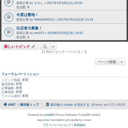
最新記事 by
もやし
«
2017年4月18日(火) 20:00
返信数:
9
今度は整地！
最新記事 by
NAKASHI0131
«
2017年2月01日(水) 23:19
出店者大募集！
最新記事 by
min373
«
2016年5月25日(水) 16:52
返信数:
2
新しいトピック
11 件のトピック • ページ
1
／
1
ページ移動
フォーラムパーミッション
トピック投稿:
不可
返信投稿:
不可
記事編集:
不可
記事削除:
不可
ファイル添付:
不可
AMiT
掲示板トップ
掲示板の cookie を消去する
All times are
UTC+09:00
Powered by
phpBB
® Forum Software © phpBB Limited
Japanese translation principally by ocean
プライバシーについて
|
利用規約