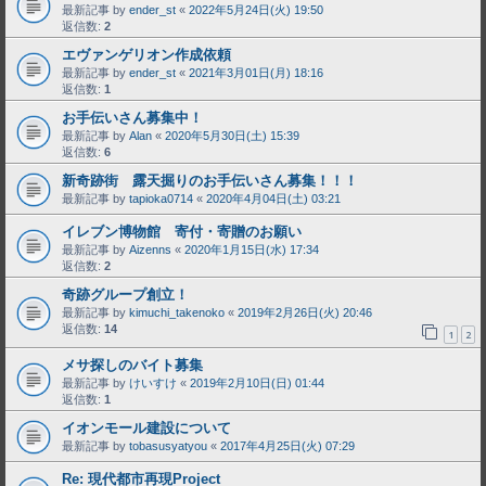
最新記事 by
ender_st
«
2022年5月24日(火) 19:50
返信数:
2
エヴァンゲリオン作成依頼
最新記事 by
ender_st
«
2021年3月01日(月) 18:16
返信数:
1
お手伝いさん募集中！
最新記事 by
Alan
«
2020年5月30日(土) 15:39
返信数:
6
新奇跡街 露天掘りのお手伝いさん募集！！！
最新記事 by
tapioka0714
«
2020年4月04日(土) 03:21
イレブン博物館 寄付・寄贈のお願い
最新記事 by
Aizenns
«
2020年1月15日(水) 17:34
返信数:
2
奇跡グループ創立！
最新記事 by
kimuchi_takenoko
«
2019年2月26日(火) 20:46
返信数:
14
1
2
メサ探しのバイト募集
最新記事 by
けいすけ
«
2019年2月10日(日) 01:44
返信数:
1
イオンモール建設について
最新記事 by
tobasusyatyou
«
2017年4月25日(火) 07:29
Re: 現代都市再現Project