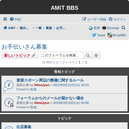
AMiT BBS
FAQ
ユーザー登録
ログイン
検
AMiT
掲示板トップ
一般
募集
お手伝いさん募集
投票
Dynmap
索
Tweet
McJpWiki
お手伝いさん募集
検索
詳細検索
新しいトピック
11 件のトピック • ページ
1
／
1
告知トピック
資源スポーン周辺の整備に関するルール
最新記事 by
HimaJyun
«
2021年9月21日(火) 16:43
Posted in
告知
フォーラムからのメールが届かない場合
最新記事 by
HimaJyun
«
2015年9月15日(火) 00:58
Posted in
告知
トピック
出店募集