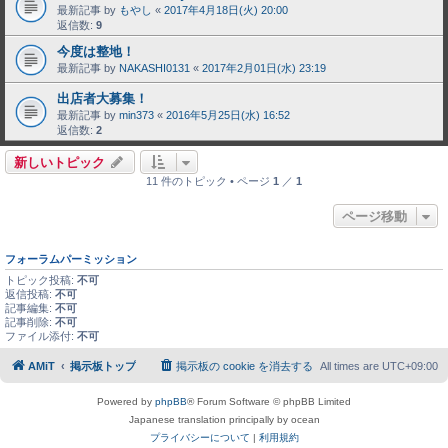
最新記事 by
もやし
«
2017年4月18日(火) 20:00
返信数:
9
今度は整地！
最新記事 by
NAKASHI0131
«
2017年2月01日(水) 23:19
出店者大募集！
最新記事 by
min373
«
2016年5月25日(水) 16:52
返信数:
2
新しいトピック
11 件のトピック • ページ
1
／
1
ページ移動
フォーラムパーミッション
トピック投稿:
不可
返信投稿:
不可
記事編集:
不可
記事削除:
不可
ファイル添付:
不可
AMiT
掲示板トップ
掲示板の cookie を消去する
All times are
UTC+09:00
Powered by
phpBB
® Forum Software © phpBB Limited
Japanese translation principally by ocean
プライバシーについて
|
利用規約