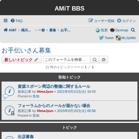
AMiT BBS
FAQ
ユーザー登録
ログイン
検
AMiT
掲示板トップ
一般
募集
お手伝いさん募集
投票
Dynmap
索
Tweet
McJpWiki
お手伝いさん募集
検索
詳細検索
新しいトピック
11 件のトピック • ページ
1
／
1
告知トピック
資源スポーン周辺の整備に関するルール
最新記事 by
HimaJyun
«
2021年9月21日(火) 16:43
Posted in
告知
フォーラムからのメールが届かない場合
最新記事 by
HimaJyun
«
2015年9月15日(火) 00:58
Posted in
告知
トピック
出店募集