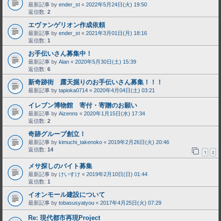
最新記事 by
ender_st
«
2022年5月24日(火) 19:50
返信数:
2
エヴァンゲリオン作成依頼
最新記事 by
ender_st
«
2021年3月01日(月) 18:16
返信数:
1
お手伝いさん募集中！
最新記事 by
Alan
«
2020年5月30日(土) 15:39
返信数:
6
新奇跡街 露天掘りのお手伝いさん募集！！！
最新記事 by
tapioka0714
«
2020年4月04日(土) 03:21
イレブン博物館 寄付・寄贈のお願い
最新記事 by
Aizenns
«
2020年1月15日(水) 17:34
返信数:
2
奇跡グループ創立！
最新記事 by
kimuchi_takenoko
«
2019年2月26日(火) 20:46
返信数:
14
1
2
メサ探しのバイト募集
最新記事 by
けいすけ
«
2019年2月10日(日) 01:44
返信数:
1
イオンモール建設について
最新記事 by
tobasusyatyou
«
2017年4月25日(火) 07:29
Re: 現代都市再現Project