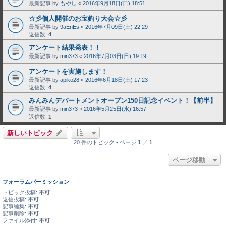
最新記事 by
もやし
«
2016年9月18日(日) 18:51
☆彡個人開催のお宝釣り大会☆彡
最新記事 by
9aEnEs
«
2016年7月09日(土) 22:29
返信数:
4
アンケート結果発表！！
最新記事 by
min373
«
2016年7月03日(日) 19:19
アンケートを実施します！
最新記事 by
apiko28
«
2016年6月18日(土) 17:23
返信数:
4
みんみんデパートメントオープン150日記念イベント！【前半】
最新記事 by
min373
«
2016年5月25日(水) 16:57
返信数:
1
新しいトピック
20 件のトピック • ページ
1
／
1
ページ移動
フォーラムパーミッション
トピック投稿:
不可
返信投稿:
不可
記事編集:
不可
記事削除:
不可
ファイル添付:
不可