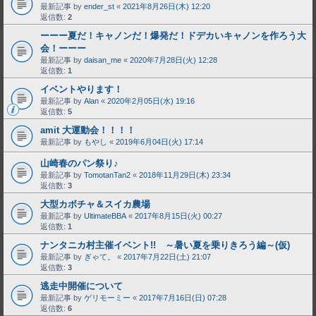
最新記事 by
ender_st
«
2021年8月26日(木) 12:20
返信数:
2
ーーー夏だ！キャノンだ！爆発だ！ドデカいキャノンを作ろう大
会！ーーー
最新記事 by
daisan_me
«
2020年7月28日(火) 12:28
返信数:
1
イベントやります！
最新記事 by
Alan
«
2020年2月05日(水) 19:16
返信数:
5
amit 大運動会！！！！
最新記事 by
もやし
«
2019年6月04日(火) 17:14
山崎春のパン祭り♪
最新記事 by
TomotanTan2
«
2018年11月29日(木) 23:34
返信数:
3
大型カボチャ＆スイカ農場
最新記事 by
UltimateBBA
«
2017年8月15日(火) 00:27
返信数:
1
ナンタニカ村主催イベント!! ～暑い夏を乗りきろう編～(仮)
最新記事 by
ぎゃて。
«
2017年7月22日(土) 21:07
返信数:
3
逃走中開催について
最新記事 by
ゲリモーミー
«
2017年7月16日(日) 07:28
返信数:
6