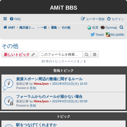
AMiT BBS
FAQ
ユーザー登録
ログイン
検
AMiT
掲示板トップ
一般
募集
その他
投票
Dynmap
索
Tweet
McJpWiki
その他
検索
詳細検索
新しいトピック
20 件のトピック • ページ
1
／
1
告知トピック
資源スポーン周辺の整備に関するルール
最新記事 by
HimaJyun
«
2021年9月21日(火) 16:43
Posted in
告知
フォーラムからのメールが届かない場合
最新記事 by
HimaJyun
«
2015年9月15日(火) 00:58
Posted in
告知
トピック
駅をつなげてくれますか