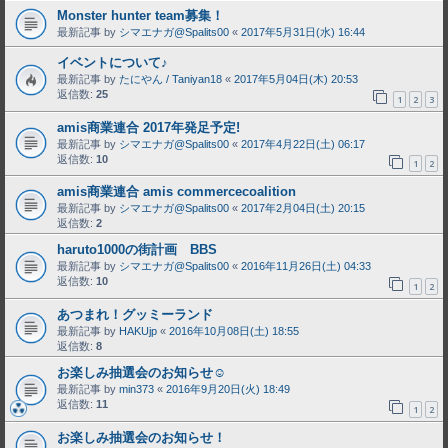
Monster hunter team募集！
最新記事 by
シマエナガ@Spalits00
«
2017年5月31日(水) 16:44
イベントについて♪
最新記事 by
たにやん / Taniyan18
«
2017年5月04日(木) 20:53
返信数:
25
1
2
3
amis商業連合 2017年発足予定!
最新記事 by
シマエナガ@Spalits00
«
2017年4月22日(土) 06:17
返信数:
10
1
2
amis商業連合 amis commercecoalition
最新記事 by
シマエナガ@Spalits00
«
2017年2月04日(土) 20:15
返信数:
2
haruto1000の街計画 BBS
最新記事 by
シマエナガ@Spalits00
«
2016年11月26日(土) 04:33
返信数:
10
1
2
あつまれ！グッミーランド
最新記事 by
HAKUjp
«
2016年10月08日(土) 18:55
返信数:
8
お楽しみ抽選会のお知らせ☺
最新記事 by
min373
«
2016年9月20日(火) 18:49
返信数:
11
1
2
お楽しみ抽選会のお知らせ！