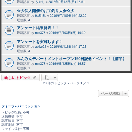
最新記事 by
もやし
«
2016年9月18日(日) 18:51
☆彡個人開催のお宝釣り大会☆彡
最新記事 by
9aEnEs
«
2016年7月09日(土) 22:29
返信数:
4
アンケート結果発表！！
最新記事 by
min373
«
2016年7月03日(日) 19:19
アンケートを実施します！
最新記事 by
apiko28
«
2016年6月18日(土) 17:23
返信数:
4
みんみんデパートメントオープン150日記念イベント！【前半】
最新記事 by
min373
«
2016年5月25日(水) 16:57
返信数:
1
新しいトピック
20 件のトピック • ページ
1
／
1
ページ移動
フォーラムパーミッション
トピック投稿:
不可
返信投稿:
不可
記事編集:
不可
記事削除:
不可
ファイル添付:
不可