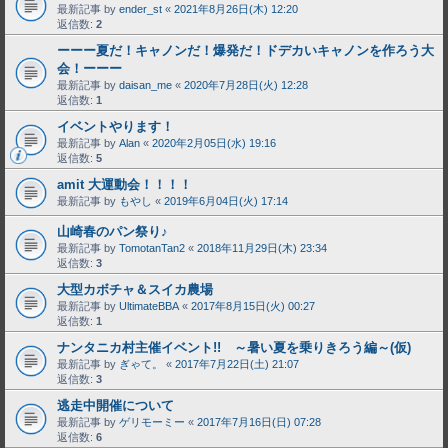
最新記事 by
ender_st
«
2021年8月26日(木) 12:20
返信数:
2
ーーー夏だ！キャノンだ！爆発だ！ドデカいキャノンを作ろう大
会！ーーー
最新記事 by
daisan_me
«
2020年7月28日(火) 12:28
返信数:
1
イベントやります！
最新記事 by
Alan
«
2020年2月05日(水) 19:16
返信数:
5
amit 大運動会！！！！
最新記事 by
もやし
«
2019年6月04日(火) 17:14
山崎春のパン祭り♪
最新記事 by
TomotanTan2
«
2018年11月29日(木) 23:34
返信数:
3
大型カボチャ＆スイカ農場
最新記事 by
UltimateBBA
«
2017年8月15日(火) 00:27
返信数:
1
ナンタニカ村主催イベント!! ～暑い夏を乗りきろう編～(仮)
最新記事 by
ぎゃて。
«
2017年7月22日(土) 21:07
返信数:
3
逃走中開催について
最新記事 by
ゲリモーミー
«
2017年7月16日(日) 07:28
返信数:
6