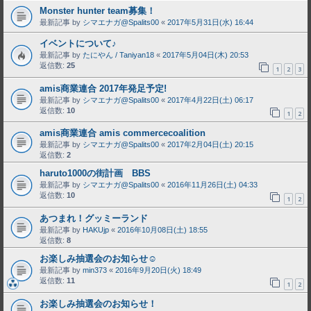
Monster hunter team募集！
最新記事 by
シマエナガ@Spalits00
«
2017年5月31日(水) 16:44
イベントについて♪
最新記事 by
たにやん / Taniyan18
«
2017年5月04日(木) 20:53
返信数:
25
1
2
3
amis商業連合 2017年発足予定!
最新記事 by
シマエナガ@Spalits00
«
2017年4月22日(土) 06:17
返信数:
10
1
2
amis商業連合 amis commercecoalition
最新記事 by
シマエナガ@Spalits00
«
2017年2月04日(土) 20:15
返信数:
2
haruto1000の街計画 BBS
最新記事 by
シマエナガ@Spalits00
«
2016年11月26日(土) 04:33
返信数:
10
1
2
あつまれ！グッミーランド
最新記事 by
HAKUjp
«
2016年10月08日(土) 18:55
返信数:
8
お楽しみ抽選会のお知らせ☺
最新記事 by
min373
«
2016年9月20日(火) 18:49
返信数:
11
1
2
お楽しみ抽選会のお知らせ！