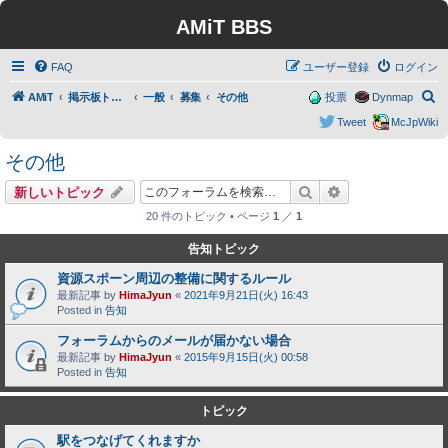
AMiT BBS
FAQ
ユーザー登録
ログイン
検
AMiT
掲示板トップ
一般
募集
その他
投票
Dynmap
索
Tweet
McJpWiki
その他
検索
詳細検索
新しいトピック
20 件のトピック • ページ
1
／
1
告知トピック
資源スポーン周辺の整備に関するルール
最新記事 by
HimaJyun
«
2021年9月21日(火) 16:43
Posted in
告知
フォーラムからのメールが届かない場合
最新記事 by
HimaJyun
«
2015年9月15日(火) 00:58
Posted in
告知
トピック
駅をつなげてくれますか