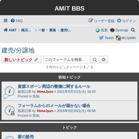
AMiT BBS
FAQ
ユーザー登録
ログイン
検
AMiT
掲示板トップ
一般
募集
建売/分譲地
投票
Dynmap
索
Tweet
McJpWiki
建売/分譲地
検索
詳細検索
新しいトピック
3 件のトピック • ページ
1
／
1
告知トピック
資源スポーン周辺の整備に関するルール
最新記事 by
HimaJyun
«
2021年9月21日(火) 16:43
Posted in
告知
フォーラムからのメールが届かない場合
最新記事 by
HimaJyun
«
2015年9月15日(火) 00:58
Posted in
告知
トピック
家の販売