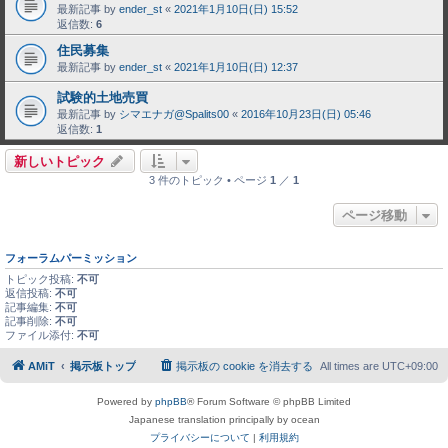
最新記事 by
ender_st
«
2021年1月10日(日) 15:52
返信数:
6
住民募集
最新記事 by
ender_st
«
2021年1月10日(日) 12:37
試験的土地売買
最新記事 by
シマエナガ@Spalits00
«
2016年10月23日(日) 05:46
返信数:
1
新しいトピック
3 件のトピック • ページ
1
／
1
ページ移動
フォーラムパーミッション
トピック投稿:
不可
返信投稿:
不可
記事編集:
不可
記事削除:
不可
ファイル添付:
不可
AMiT
掲示板トップ
掲示板の cookie を消去する
All times are
UTC+09:00
Powered by
phpBB
® Forum Software © phpBB Limited
Japanese translation principally by ocean
プライバシーについて
|
利用規約