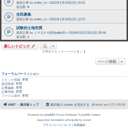
最新記事 by
ender_st
«
2021年1月10日(日) 15:52
返信数:
6
住民募集
最新記事 by
ender_st
«
2021年1月10日(日) 12:37
試験的土地売買
最新記事 by
シマエナガ@Spalits00
«
2016年10月23日(日) 05:46
返信数:
1
新しいトピック
3 件のトピック • ページ
1
／
1
ページ移動
フォーラムパーミッション
トピック投稿:
不可
返信投稿:
不可
記事編集:
不可
記事削除:
不可
ファイル添付:
不可
AMiT
掲示板トップ
掲示板の cookie を消去する
All times are
UTC+09:00
Powered by
phpBB
® Forum Software © phpBB Limited
Japanese translation principally by ocean
プライバシーについて
|
利用規約