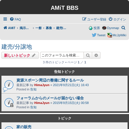
AMiT BBS
FAQ
ユーザー登録
ログイン
検
AMiT
掲示板トップ
一般
募集
建売/分譲地
投票
Dynmap
索
Tweet
McJpWiki
建売/分譲地
検索
詳細検索
新しいトピック
3 件のトピック • ページ
1
／
1
告知トピック
資源スポーン周辺の整備に関するルール
最新記事 by
HimaJyun
«
2021年9月21日(火) 16:43
Posted in
告知
フォーラムからのメールが届かない場合
最新記事 by
HimaJyun
«
2015年9月15日(火) 00:58
Posted in
告知
トピック
家の販売