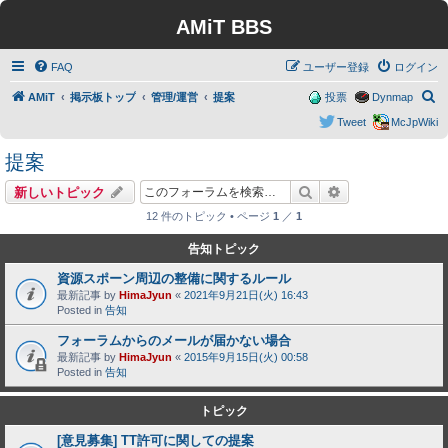
AMiT BBS
FAQ
ユーザー登録
ログイン
検
AMiT
掲示板トップ
管理/運営
提案
投票
Dynmap
索
Tweet
McJpWiki
提案
検索
詳細検索
新しいトピック
12 件のトピック • ページ
1
／
1
告知トピック
資源スポーン周辺の整備に関するルール
最新記事 by
HimaJyun
«
2021年9月21日(火) 16:43
Posted in
告知
フォーラムからのメールが届かない場合
最新記事 by
HimaJyun
«
2015年9月15日(火) 00:58
Posted in
告知
トピック
[意見募集] TT許可に関しての提案