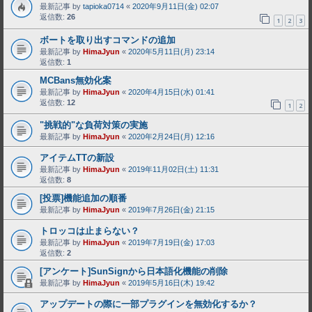
最新記事 by
tapioka0714
«
2020年9月11日(金) 02:07
返信数:
26
1
2
3
ボートを取り出すコマンドの追加
最新記事 by
HimaJyun
«
2020年5月11日(月) 23:14
返信数:
1
MCBans無効化案
最新記事 by
HimaJyun
«
2020年4月15日(水) 01:41
返信数:
12
1
2
"挑戦的"な負荷対策の実施
最新記事 by
HimaJyun
«
2020年2月24日(月) 12:16
アイテムTTの新設
最新記事 by
HimaJyun
«
2019年11月02日(土) 11:31
返信数:
8
[投票]機能追加の順番
最新記事 by
HimaJyun
«
2019年7月26日(金) 21:15
トロッコは止まらない？
最新記事 by
HimaJyun
«
2019年7月19日(金) 17:03
返信数:
2
[アンケート]SunSignから日本語化機能の削除
最新記事 by
HimaJyun
«
2019年5月16日(木) 19:42
アップデートの際に一部プラグインを無効化するか？