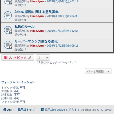
最新記事 by
HimaJyun
«
2019年5月04日(土) 01:12
返信数:
1
Jobsの調整に関する意見募集
最新記事 by
HimaJyun
«
2019年4月03日(水) 04:39
返信数:
9
私鉄のルール
最新記事 by
HimaJyun
«
2019年2月19日(火) 12:58
返信数:
6
サーバーマシンの更なる強化
最新記事 by
HimaJyun
«
2019年2月15日(金) 09:13
返信数:
1
新しいトピック
12 件のトピック • ページ
1
／
1
ページ移動
フォーラムパーミッション
トピック投稿:
不可
返信投稿:
不可
記事編集:
不可
記事削除:
不可
ファイル添付:
不可
AMiT
掲示板トップ
掲示板の cookie を消去する
All times are
UTC+09:00