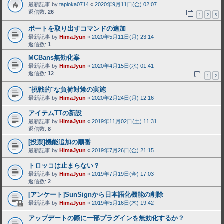
最新記事 by
tapioka0714
«
2020年9月11日(金) 02:07
返信数:
26
1
2
3
ボートを取り出すコマンドの追加
最新記事 by
HimaJyun
«
2020年5月11日(月) 23:14
返信数:
1
MCBans無効化案
最新記事 by
HimaJyun
«
2020年4月15日(水) 01:41
返信数:
12
1
2
"挑戦的"な負荷対策の実施
最新記事 by
HimaJyun
«
2020年2月24日(月) 12:16
アイテムTTの新設
最新記事 by
HimaJyun
«
2019年11月02日(土) 11:31
返信数:
8
[投票]機能追加の順番
最新記事 by
HimaJyun
«
2019年7月26日(金) 21:15
トロッコは止まらない？
最新記事 by
HimaJyun
«
2019年7月19日(金) 17:03
返信数:
2
[アンケート]SunSignから日本語化機能の削除
最新記事 by
HimaJyun
«
2019年5月16日(木) 19:42
アップデートの際に一部プラグインを無効化するか？