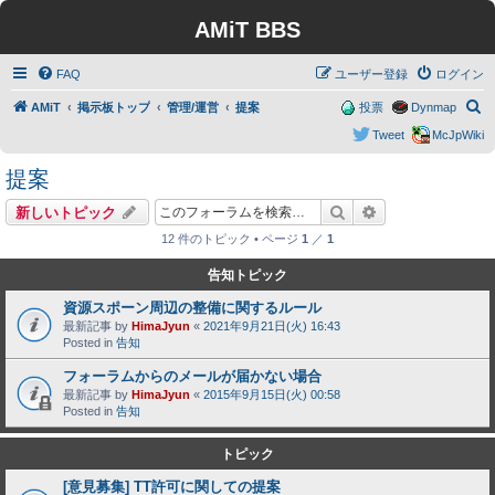
AMiT BBS
FAQ
ユーザー登録
ログイン
検
AMiT
掲示板トップ
管理/運営
提案
投票
Dynmap
索
Tweet
McJpWiki
提案
検索
詳細検索
新しいトピック
12 件のトピック • ページ
1
／
1
告知トピック
資源スポーン周辺の整備に関するルール
最新記事 by
HimaJyun
«
2021年9月21日(火) 16:43
Posted in
告知
フォーラムからのメールが届かない場合
最新記事 by
HimaJyun
«
2015年9月15日(火) 00:58
Posted in
告知
トピック
[意見募集] TT許可に関しての提案