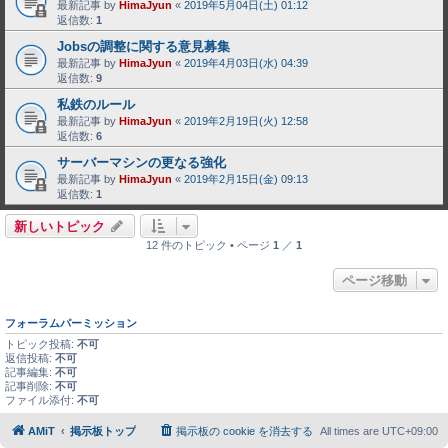
最新記事 by
HimaJyun
«
2019年5月04日(土) 01:12
返信数:
1
Jobsの調整に関する意見募集
最新記事 by
HimaJyun
«
2019年4月03日(水) 04:39
返信数:
9
私鉄のルール
最新記事 by
HimaJyun
«
2019年2月19日(火) 12:58
返信数:
6
サーバーマシンの更なる強化
最新記事 by
HimaJyun
«
2019年2月15日(金) 09:13
返信数:
1
新しいトピック
12 件のトピック • ページ
1
／
1
ページ移動
フォーラムパーミッション
トピック投稿:
不可
返信投稿:
不可
記事編集:
不可
記事削除:
不可
ファイル添付:
不可
AMiT
掲示板トップ
掲示板の cookie を消去する
All times are
UTC+09:00