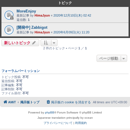
トピック
MoreEnjoy
最新記事 by
HimaJyun
«
2020年12月10日(木) 02:42
返信数:
1
[開発中] Zabbigot
最新記事 by
HimaJyun
«
2020年6月09日(火) 11:20
新しいトピック
2 件のトピック • ページ
1
／
1
ページ移動
フォーラムパーミッション
トピック投稿:
不可
返信投稿:
不可
記事編集:
不可
記事削除:
不可
ファイル添付:
不可
AMiT
掲示板トップ
掲示板の cookie を消去する
All times are
UTC+09:00
Powered by
phpBB
® Forum Software © phpBB Limited
Japanese translation principally by ocean
プライバシーについて
|
利用規約