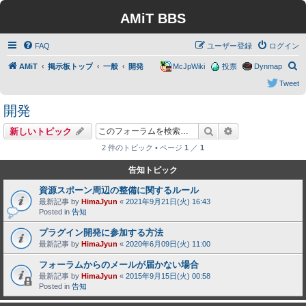
AMiT BBS
FAQ
ユーザー登録
ログイン
検
AMiT
掲示板トップ
一般
開発
McJpWiki
投票
Dynmap
索
Tweet
開発
検索
詳細検索
新しいトピック
2 件のトピック • ページ
1
／
1
告知トピック
資源スポーン周辺の整備に関するルール
最新記事 by
HimaJyun
«
2021年9月21日(火) 16:43
Posted in
告知
プラグイン開発に参加する方法
最新記事 by
HimaJyun
«
2020年6月09日(火) 11:00
フォーラムからのメールが届かない場合
最新記事 by
HimaJyun
«
2015年9月15日(火) 00:58
Posted in
告知