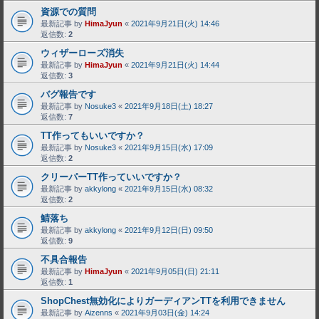
資源での質問
最新記事 by
HimaJyun
«
2021年9月21日(火) 14:46
返信数:
2
ウィザーローズ消失
最新記事 by
HimaJyun
«
2021年9月21日(火) 14:44
返信数:
3
バグ報告です
最新記事 by
Nosuke3
«
2021年9月18日(土) 18:27
返信数:
7
TT作ってもいいですか？
最新記事 by
Nosuke3
«
2021年9月15日(水) 17:09
返信数:
2
クリーパーTT作っていいですか？
最新記事 by
akkylong
«
2021年9月15日(水) 08:32
返信数:
2
鯖落ち
最新記事 by
akkylong
«
2021年9月12日(日) 09:50
返信数:
9
不具合報告
最新記事 by
HimaJyun
«
2021年9月05日(日) 21:11
返信数:
1
ShopChest無効化によりガーディアンTTを利用できません
最新記事 by
Aizenns
«
2021年9月03日(金) 14:24