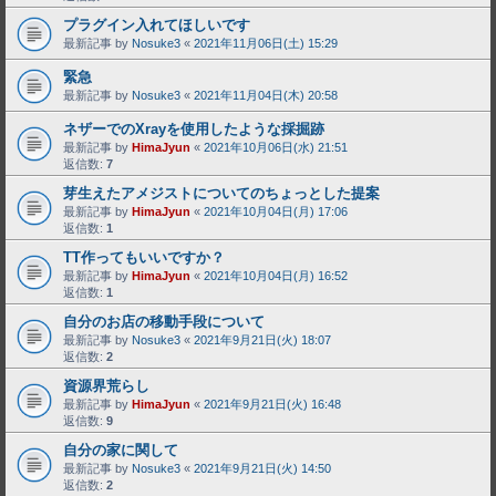
プラグイン入れてほしいです
最新記事 by
Nosuke3
«
2021年11月06日(土) 15:29
緊急
最新記事 by
Nosuke3
«
2021年11月04日(木) 20:58
ネザーでのXrayを使用したような採掘跡
最新記事 by
HimaJyun
«
2021年10月06日(水) 21:51
返信数:
7
芽生えたアメジストについてのちょっとした提案
最新記事 by
HimaJyun
«
2021年10月04日(月) 17:06
返信数:
1
TT作ってもいいですか？
最新記事 by
HimaJyun
«
2021年10月04日(月) 16:52
返信数:
1
自分のお店の移動手段について
最新記事 by
Nosuke3
«
2021年9月21日(火) 18:07
返信数:
2
資源界荒らし
最新記事 by
HimaJyun
«
2021年9月21日(火) 16:48
返信数:
9
自分の家に関して
最新記事 by
Nosuke3
«
2021年9月21日(火) 14:50
返信数:
2