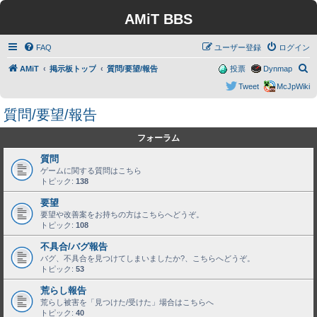
AMiT BBS
FAQ
ユーザー登録
ログイン
検
AMiT
掲示板トップ
質問/要望/報告
投票
Dynmap
索
Tweet
McJpWiki
質問/要望/報告
フォーラム
質問
ゲームに関する質問はこちら
トピック:
138
要望
要望や改善案をお持ちの方はこちらへどうぞ。
トピック:
108
不具合/バグ報告
バグ、不具合を見つけてしまいましたか?、こちらへどうぞ。
トピック:
53
荒らし報告
荒らし被害を「見つけた/受けた」場合はこちらへ
トピック:
40