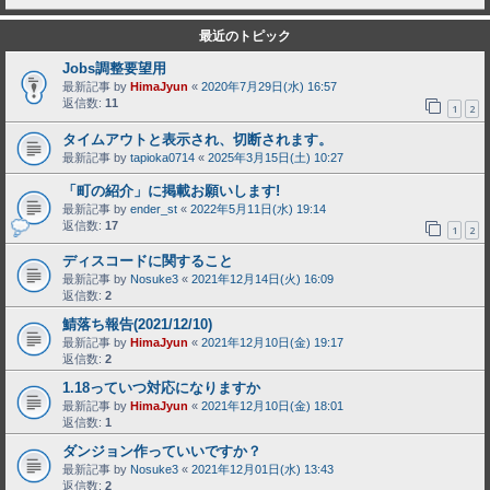
最近のトピック
Jobs調整要望用
最新記事 by
HimaJyun
«
2020年7月29日(水) 16:57
返信数:
11
1
2
タイムアウトと表示され、切断されます。
最新記事 by
tapioka0714
«
2025年3月15日(土) 10:27
「町の紹介」に掲載お願いします!
最新記事 by
ender_st
«
2022年5月11日(水) 19:14
返信数:
17
1
2
ディスコードに関すること
最新記事 by
Nosuke3
«
2021年12月14日(火) 16:09
返信数:
2
鯖落ち報告(2021/12/10)
最新記事 by
HimaJyun
«
2021年12月10日(金) 19:17
返信数:
2
1.18っていつ対応になりますか
最新記事 by
HimaJyun
«
2021年12月10日(金) 18:01
返信数:
1
ダンジョン作っていいですか？
最新記事 by
Nosuke3
«
2021年12月01日(水) 13:43
返信数:
2