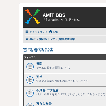
AMiT BBS
『貴方の創造』が『世界を創る』
クイックリンク
FAQ
AMiT
掲示板トップ
質問/要望/報告
質問/要望/報告
フォーラム
質問
ゲームに関する質問はこちら
要望
要望や改善案をお持ちの方はこちらへどうぞ。
不具合/バグ報告
バグ、不具合を見つけてしまいましたか?、こちらへどうぞ
荒らし報告