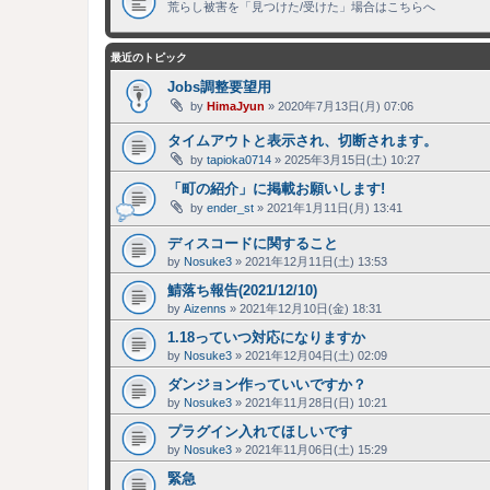
荒らし被害を「見つけた/受けた」場合はこちらへ
最近のトピック
Jobs調整要望用
by
HimaJyun
»
2020年7月13日(月) 07:06
タイムアウトと表示され、切断されます。
by
tapioka0714
»
2025年3月15日(土) 10:27
「町の紹介」に掲載お願いします!
by
ender_st
»
2021年1月11日(月) 13:41
ディスコードに関すること
by
Nosuke3
»
2021年12月11日(土) 13:53
鯖落ち報告(2021/12/10)
by
Aizenns
»
2021年12月10日(金) 18:31
1.18っていつ対応になりますか
by
Nosuke3
»
2021年12月04日(土) 02:09
ダンジョン作っていいですか？
by
Nosuke3
»
2021年11月28日(日) 10:21
プラグイン入れてほしいです
by
Nosuke3
»
2021年11月06日(土) 15:29
緊急