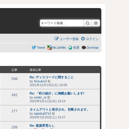
検索
詳細検索
ユーザー登録
ログイン
Tweet
McJpWiki
投票
Dynmap
記事
最新記事
Re: ディスコードに関すること
598
by
Nosuke3
最
2021年12月14日(火) 16:09
新
記
Re: 「町の紹介」に掲載お願いします!
事
492
by
ender_st
最
2022年5月11日(水) 19:14
新
記
タイムアウトと表示され、切断されます。
事
277
by
tapioka0714
最
2025年3月15日(土) 10:27
新
記
Re: 資源界荒らし
事
208