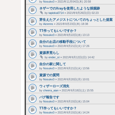
by
Nosuke3
»
2021年11月04日(木) 20:58
ネザーでのXrayを使用したような採掘跡
by
tapioka0714
»
2021年9月26日(日) 02:23
芽生えたアメジストについてのちょっとした提案
by
Aizenns
»
2021年9月23日(木) 18:38
TT作ってもいいですか？
by
Nosuke3
»
2021年9月22日(水) 13:13
自分のお店の移動手段について
by
Nosuke3
»
2021年9月21日(火) 17:26
資源界荒らし
by
ender_st
»
2021年9月12日(日) 14:42
自分の家に関して
by
Nosuke3
»
2021年9月21日(火) 13:56
資源での質問
by
Nosuke3
»
2021年9月20日(月) 10:01
ウィザーローズ消失
by
cheera_aian
»
2021年9月18日(土) 15:55
バグ報告です
by
Nosuke3
»
2021年9月15日(水) 15:04
TT作ってもいいですか？
by
Nosuke3
»
2021年9月15日(水) 14:24