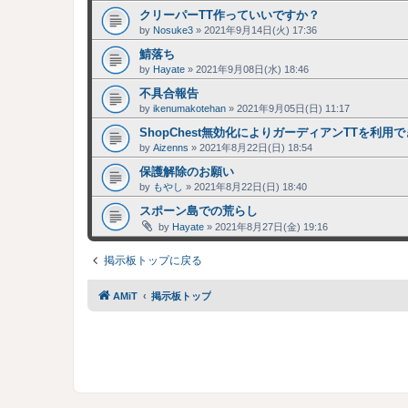
クリーパーTT作っていいですか？
by
Nosuke3
»
2021年9月14日(火) 17:36
鯖落ち
by
Hayate
»
2021年9月08日(水) 18:46
不具合報告
by
ikenumakotehan
»
2021年9月05日(日) 11:17
ShopChest無効化によりガーディアンTTを利用
by
Aizenns
»
2021年8月22日(日) 18:54
保護解除のお願い
by
もやし
»
2021年8月22日(日) 18:40
スポーン島での荒らし
by
Hayate
»
2021年8月27日(金) 19:16
掲示板トップに戻る
AMiT
掲示板トップ