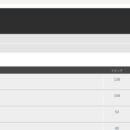
トピック
138
108
53
。
40