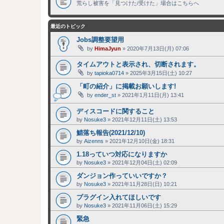
荒らし被害を「見つけた/受けた」場合はこちらへ
最近のトピック
Jobs調整要望用
by
HimaJyun
»
2020年7月13日(月) 07:06
タイムアウトと表示され、切断されます。
by
tapioka0714
»
2025年3月15日(土) 10:27
「町の紹介」に掲載お願いします!
by
ender_st
»
2021年1月11日(月) 13:41
ディスコードに関すること
by
Nosuke3
»
2021年12月11日(土) 13:53
鯖落ち報告(2021/12/10)
by
Aizenns
»
2021年12月10日(金) 18:31
1.18っていつ対応になりますか
by
Nosuke3
»
2021年12月04日(土) 02:09
ダンジョン作っていいですか？
by
Nosuke3
»
2021年11月28日(日) 10:21
プラグイン入れてほしいです
by
Nosuke3
»
2021年11月06日(土) 15:29
緊急