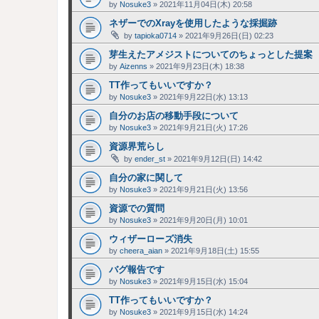
by
Nosuke3
»
2021年11月04日(木) 20:58
ネザーでのXrayを使用したような採掘跡
by
tapioka0714
»
2021年9月26日(日) 02:23
芽生えたアメジストについてのちょっとした提案
by
Aizenns
»
2021年9月23日(木) 18:38
TT作ってもいいですか？
by
Nosuke3
»
2021年9月22日(水) 13:13
自分のお店の移動手段について
by
Nosuke3
»
2021年9月21日(火) 17:26
資源界荒らし
by
ender_st
»
2021年9月12日(日) 14:42
自分の家に関して
by
Nosuke3
»
2021年9月21日(火) 13:56
資源での質問
by
Nosuke3
»
2021年9月20日(月) 10:01
ウィザーローズ消失
by
cheera_aian
»
2021年9月18日(土) 15:55
バグ報告です
by
Nosuke3
»
2021年9月15日(水) 15:04
TT作ってもいいですか？
by
Nosuke3
»
2021年9月15日(水) 14:24