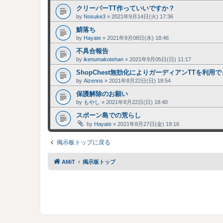
クリーパーTT作っていいですか？
by
Nosuke3
»
2021年9月14日(火) 17:36
鯖落ち
by
Hayate
»
2021年9月08日(水) 18:46
不具合報告
by
ikenumakotehan
»
2021年9月05日(日) 11:17
ShopChest無効化によりガーディアンTTを利用
by
Aizenns
»
2021年8月22日(日) 18:54
保護解除のお願い
by
もやし
»
2021年8月22日(日) 18:40
スポーン島での荒らし
by
Hayate
»
2021年8月27日(金) 19:16
掲示板トップに戻る
AMiT
掲示板トップ