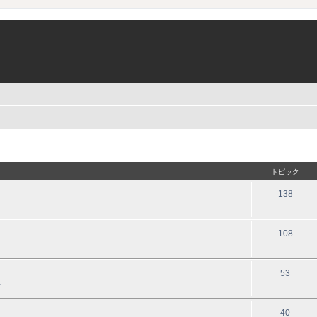
トピック
138
108
53
。
40