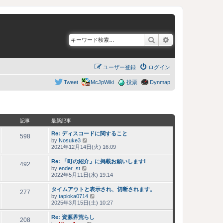
検索
詳細検索
ユーザー登録
ログイン
Tweet
McJpWiki
投票
Dynmap
記事
最新記事
Re: ディスコードに関すること
598
by
Nosuke3
最
2021年12月14日(火) 16:09
新
記
Re: 「町の紹介」に掲載お願いします!
事
492
by
ender_st
最
2022年5月11日(水) 19:14
新
記
タイムアウトと表示され、切断されます。
事
277
by
tapioka0714
最
2025年3月15日(土) 10:27
新
記
Re: 資源界荒らし
事
208