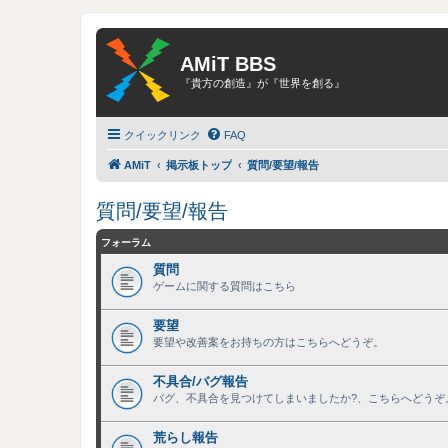
AMiT BBS
『貴方の創造』が『世界を創る』
クイックリンク
FAQ
AMiT
掲示板トップ
質問/要望/報告
質問/要望/報告
フォーラム
質問
ゲームに関する質問はこちら
要望
要望や改善案をお持ちの方はこちらへどうぞ。
不具合/バグ報告
バグ、不具合を見つけてしまいましたか?、こちらへどうぞ
荒らし報告