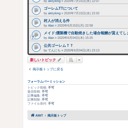
by
akkylong
»
2020年7月15日(水) 22:07
ゴーレムTTについて
by
akkylong
»
2020年7月15日(水) 22:02
村人が消える件
by
Alan
»
2020年6月15日(月) 22:58
メイド:燻製機で自動焼きした場合報酬が貰えてし
by
Alan
»
2020年6月04日(木) 15:25
公共ゴーレムＴＴ
by
てんにち
»
2020年6月04日(木) 23:13
新しいトピック
掲示板トップに戻る
フォーラムパーミッション
トピック投稿:
不可
返信投稿:
不可
記事編集:
不可
記事削除:
不可
ファイル添付:
不可
AMiT
掲示板トップ