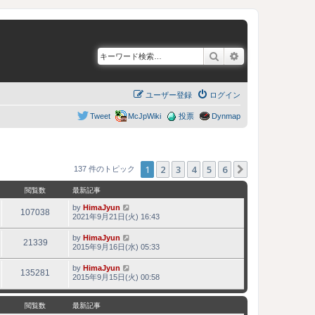
検索
詳細検索
ユーザー登録
ログイン
Tweet
McJpWiki
投票
Dynmap
1
2
3
4
5
6
次へ
137 件のトピック
閲覧数
最新記事
by
HimaJyun
107038
2021年9月21日(火) 16:43
by
HimaJyun
21339
2015年9月16日(水) 05:33
by
HimaJyun
135281
2015年9月15日(火) 00:58
閲覧数
最新記事