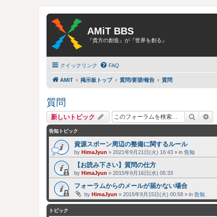
AMiT BBS
『貴方の創造』が『世界を創る』
クイックリンク
FAQ
AMiT
掲示板トップ
質問/要望/報告
質問
質問
検索
詳
新しいトピック
告知トピック
資源スポーン周辺の整備に関するルール
by
HimaJyun
»
2021年9月21日(火) 16:43
» in
告知
【お読み下さい】質問の仕方
by
HimaJyun
»
2015年9月16日(水) 05:33
フォーラムからのメールが届かない場合
by
HimaJyun
»
2015年9月15日(火) 00:58
» in
告知
トピック