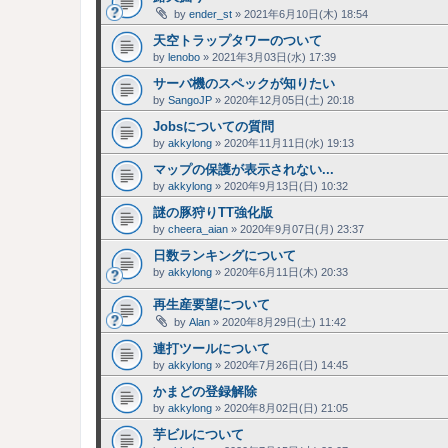
by
ender_st
»
2021年6月10日(木) 18:54
天空トラップタワーのついて
by
lenobo
»
2021年3月03日(水) 17:39
サーバ機のスペックが知りたい
by
SangoJP
»
2020年12月05日(土) 20:18
Jobsについての質問
by
akkylong
»
2020年11月11日(水) 19:13
マップの保護が表示されない...
by
akkylong
»
2020年9月13日(日) 10:32
謎の豚狩りTT強化版
by
cheera_aian
»
2020年9月07日(月) 23:37
日数ランキングについて
by
akkylong
»
2020年6月11日(木) 20:33
再生産要望について
by
Alan
»
2020年8月29日(土) 11:42
連打ツールについて
by
akkylong
»
2020年7月26日(日) 14:45
かまどの登録解除
by
akkylong
»
2020年8月02日(日) 21:05
芋ビルについて