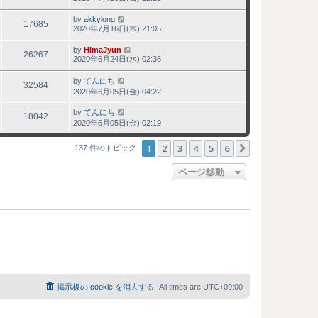
by
akkylong
17685
2020年7月16日(木) 21:05
by
HimaJyun
26267
2020年6月24日(水) 02:36
by
てんにち
32584
2020年6月05日(金) 04:22
by
てんにち
18042
2020年6月05日(金) 02:19
1
2
3
4
5
6
次へ
137 件のトピック
ページ移動
掲示板の cookie を消去する
All times are
UTC+09:00