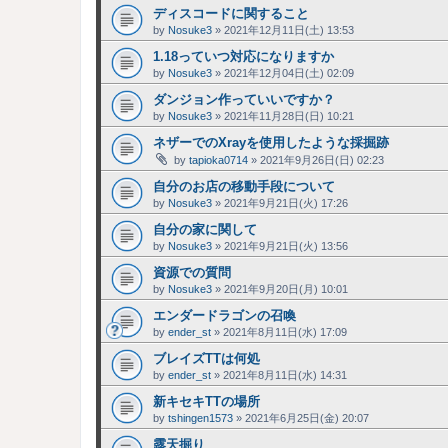
ディスコードに関すること
by
Nosuke3
»
2021年12月11日(土) 13:53
1.18っていつ対応になりますか
by
Nosuke3
»
2021年12月04日(土) 02:09
ダンジョン作っていいですか？
by
Nosuke3
»
2021年11月28日(日) 10:21
ネザーでのXrayを使用したような採掘跡
by
tapioka0714
»
2021年9月26日(日) 02:23
自分のお店の移動手段について
by
Nosuke3
»
2021年9月21日(火) 17:26
自分の家に関して
by
Nosuke3
»
2021年9月21日(火) 13:56
資源での質問
by
Nosuke3
»
2021年9月20日(月) 10:01
エンダードラゴンの召喚
by
ender_st
»
2021年8月11日(水) 17:09
ブレイズTTは何処
by
ender_st
»
2021年8月11日(水) 14:31
新キセキTTの場所
by
tshingen1573
»
2021年6月25日(金) 20:07
露天掘り