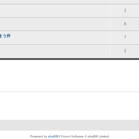
2
6
まう件
7
2
Powered by
phpBB
® Forum Software © phpBB Limited