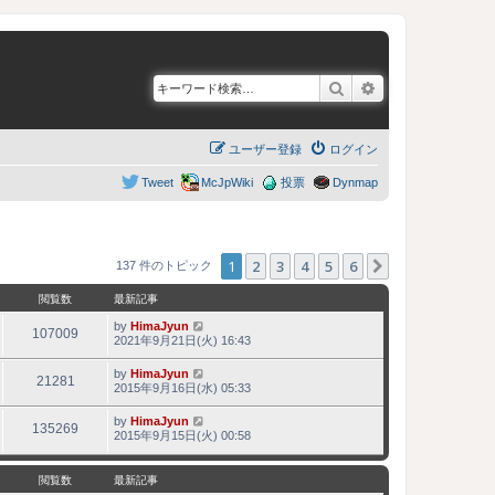
検索
詳細検索
ユーザー登録
ログイン
Tweet
McJpWiki
投票
Dynmap
1
2
3
4
5
6
次へ
137 件のトピック
閲覧数
最新記事
by
HimaJyun
107009
2021年9月21日(火) 16:43
by
HimaJyun
21281
2015年9月16日(水) 05:33
by
HimaJyun
135269
2015年9月15日(火) 00:58
閲覧数
最新記事