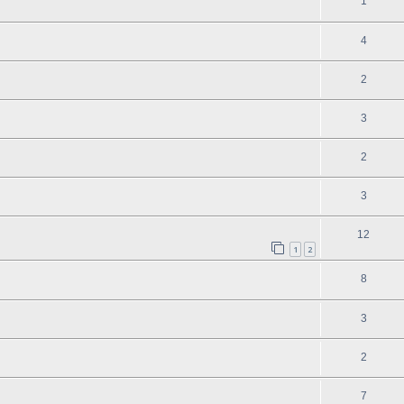
1
4
2
3
2
3
12
1
2
8
3
2
7