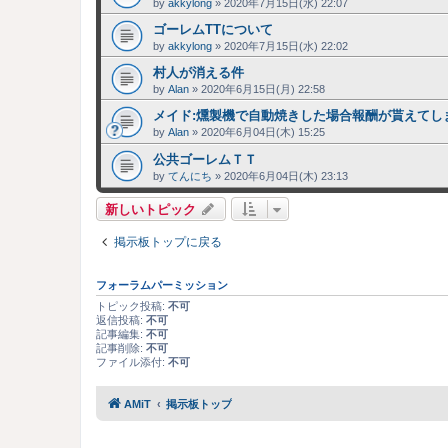
by
akkylong
»
2020年7月15日(水) 22:07
ゴーレムTTについて
by
akkylong
»
2020年7月15日(水) 22:02
村人が消える件
by
Alan
»
2020年6月15日(月) 22:58
メイド:燻製機で自動焼きした場合報酬が貰えてし
by
Alan
»
2020年6月04日(木) 15:25
公共ゴーレムＴＴ
by
てんにち
»
2020年6月04日(木) 23:13
新しいトピック
掲示板トップに戻る
フォーラムパーミッション
トピック投稿:
不可
返信投稿:
不可
記事編集:
不可
記事削除:
不可
ファイル添付:
不可
AMiT
掲示板トップ