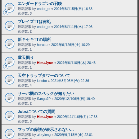
エンダードラゴンの召喚
最新記事 by
ender_st
«
2021年8月15日(日) 16:33
返信数:
3
ブレイズTTは何処
最新記事 by
ender_st
«
2021年8月11日(水) 17:06
返信数:
2
新キセキTTの場所
最新記事 by
horusu
«
2021年6月26日(土) 10:29
返信数:
1
露天掘り
最新記事 by
HimaJyun
«
2021年6月10日(木) 20:46
返信数:
1
天空トラップタワーのついて
最新記事 by
lenobo
«
2021年3月05日(金) 22:36
返信数:
4
サーバ機のスペックが知りたい
最新記事 by
SangoJP
«
2020年12月06日(日) 19:40
返信数:
2
Jobsについての質問
最新記事 by
HimaJyun
«
2020年11月16日(月) 17:38
返信数:
3
マップの保護が表示されない...
最新記事 by
akkylong
«
2020年9月18日(金) 22:01