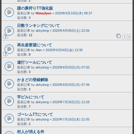
返信数:
2
謎の豚狩りTT強化版
最新記事 by
HimaJyun
«
2020年9月10日(木) 08:37
返信数:
3
日数ランキングについて
最新記事 by
akkylong
«
2020年9月05日(土) 22:56
返信数:
12
1
2
再生産要望について
最新記事 by
Alan
«
2020年9月04日(金) 13:30
返信数:
8
連打ツールについて
最新記事 by
akkylong
«
2020年8月03日(月) 07:50
返信数:
3
かまどの登録解除
最新記事 by
akkylong
«
2020年8月03日(月) 07:49
返信数:
2
芋ビルについて
最新記事 by
akkylong
«
2020年7月26日(日) 12:28
返信数:
7
ゴーレムTTについて
最新記事 by
akkylong
«
2020年7月16日(木) 21:05
返信数:
2
村人が消える件