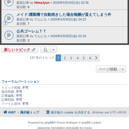
最新記事 by
HimaJyun
«
2020年6月24日(水) 02:36
返信数:
6
メイド:燻製機で自動焼きした場合報酬が貰えてしまう件
最新記事 by
てんにち
«
2020年6月05日(金) 04:22
返信数:
7
公共ゴーレムＴＴ
最新記事 by
てんにち
«
2020年6月05日(金) 02:19
返信数:
2
新しいトピック
1
2
3
4
5
6
次へ
137 件のトピック
ページ移動
フォーラムパーミッション
トピック投稿:
不可
返信投稿:
不可
記事編集:
不可
記事削除:
不可
ファイル添付:
不可
AMiT
掲示板トップ
掲示板の cookie を消去する
All times are
UTC+09:00
Powered by
phpBB
® Forum Software © phpBB Limited
Japanese translation principally by ocean