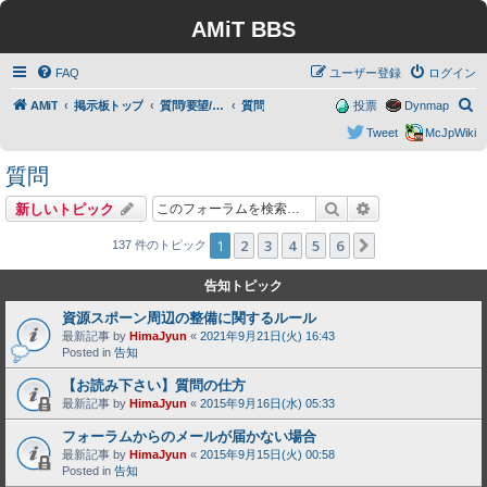
AMiT BBS
FAQ
ユーザー登録
ログイン
検
AMiT
掲示板トップ
質問/要望/報告
質問
投票
Dynmap
索
Tweet
McJpWiki
質問
検索
詳細検索
新しいトピック
1
2
3
4
5
6
次へ
137 件のトピック
告知トピック
資源スポーン周辺の整備に関するルール
最新記事 by
HimaJyun
«
2021年9月21日(火) 16:43
Posted in
告知
【お読み下さい】質問の仕方
最新記事 by
HimaJyun
«
2015年9月16日(水) 05:33
フォーラムからのメールが届かない場合
最新記事 by
HimaJyun
«
2015年9月15日(火) 00:58
Posted in
告知