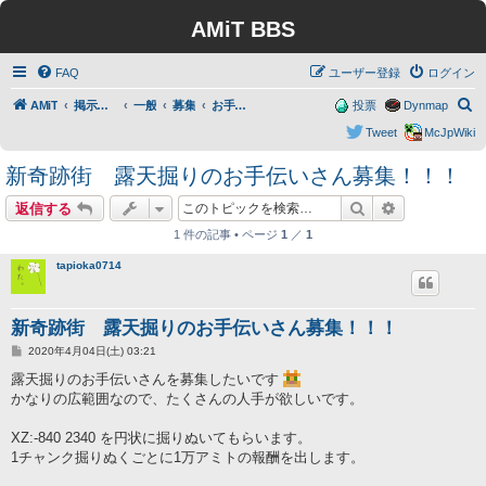
AMiT BBS
FAQ
ユーザー登録
ログイン
検
AMiT
掲示板トップ
一般
募集
お手伝いさん募集
投票
Dynmap
索
Tweet
McJpWiki
新奇跡街 露天掘りのお手伝いさん募集！！！
検索
詳細検索
返信する
1 件の記事 • ページ
1
／
1
tapioka0714
新奇跡街 露天掘りのお手伝いさん募集！！！
投
2020年4月04日(土) 03:21
稿
記
露天掘りのお手伝いさんを募集したいです
事
かなりの広範囲なので、たくさんの人手が欲しいです。
XZ:-840 2340 を円状に掘りぬいてもらいます。
1チャンク掘りぬくごとに1万アミトの報酬を出します。