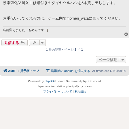
効率強化Ⅴ耐久Ⅲ修繕付きのダイヤツルハシを5本貸し出しします。
お手伝いしてくれる方は、ゲーム内でmomen_wataに言ってください。
名前変えました、もめんです
返信する
1 件の記事 • ページ
1
／
1
ページ移動
AMiT
掲示板トップ
掲示板の cookie を消去する
All times are
UTC+09:00
Powered by
phpBB
® Forum Software © phpBB Limited
Japanese translation principally by ocean
プライバシーについて
|
利用規約