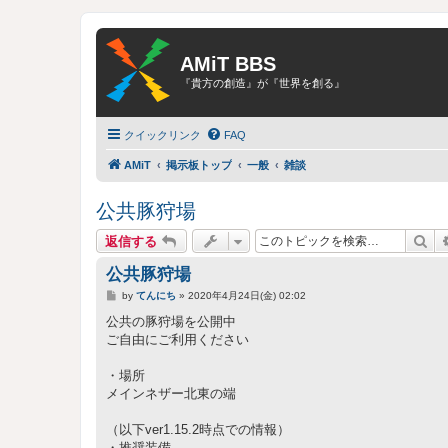
AMiT BBS
『貴方の創造』が『世界を創る』
クイックリンク
FAQ
AMiT
掲示板トップ
一般
雑談
公共豚狩場
検
返信する
公共豚狩場
投
by
てんにち
»
2020年4月24日(金) 02:02
稿
記
公共の豚狩場を公開中
事
ご自由にご利用ください
・場所
メインネザー北東の端
（以下ver1.15.2時点での情報）
・推奨装備