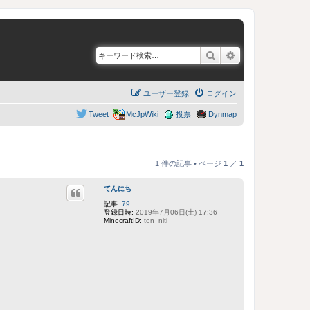
検索
詳細検索
ユーザー登録
ログイン
Tweet
McJpWiki
投票
Dynmap
1 件の記事 • ページ
1
／
1
てんにち
記事:
79
登録日時:
2019年7月06日(土) 17:36
MinecraftID:
ten_niti