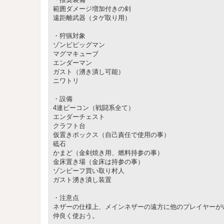
範囲ダメージ増加付きの剣
遠距離武器（タゲ取り用）
・狩猟対象
ゾンビピッグマン
マグマキューブ
エンダーマン
ガスト（湧き潰し可能）
ニワトリ
・設備
4連ビーコン（戦闘系全て）
エンダーチェスト
クラフト台
仮置きボックス（自己責任で使用の事）
砥石
かまど（金剣焼き用、燃料持参の事）
金床置き場（金床は持参の事）
ゾンビーフ買い取り村人
ガスト湧き潰し装置
・注意点
ネザーの仕様上、メインネザーの遠方に他のプレイヤーが
仲良く使おう。