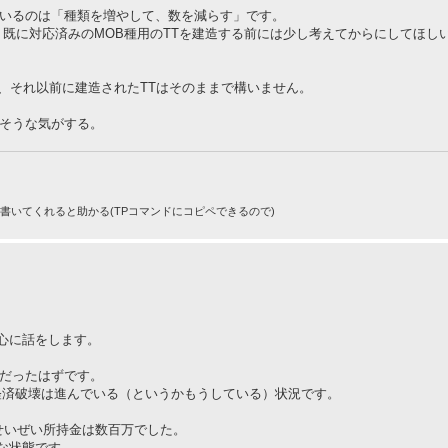
ているのは「種類を増やして、数を減らす」です。
、既に対応済みのMOB種用のTTを建造する前には少し考えてからにしてほし
ので、それ以前に建造されたTTはそのままで構いません。
きそうな気がする。
りで書いてくれると助かる(TPコマンドにコピペできるので)
心に話をします。
、だったはずです。
、経済破壊は進んでいる（というかもうしている）状況です。
せいぜい所持金は数百万でした。
な状態です。