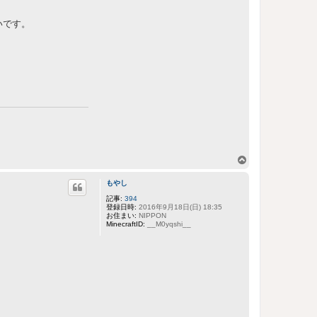
いです。
ペ
ー
もやし
ジ
ト
記事:
394
登録日時:
2016年9月18日(日) 18:35
ッ
お住まい:
NIPPON
プ
MinecraftID:
__M0yqshi__