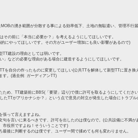
はMOBの湧き範囲が分散する事による効率低下、土地の無駄遣い、管理不行
合はその前に「本当に必要か？」を考えるようにしてほしいです。
極的にやってほしいです。その方がユーザー増加にも良い影響があるので)
型TT建設の理由としては弱いです。
ない」などの必要な理由がある場合に建造するようにしてほしいです。
TTを自分の作ったものに変更してほしい(公共TTを解体して新型TTに置き換
。(過去例: ガーディアンTT)
ため、TT建築前にBBS(「要望」辺り)で僕に許可を取るようにしてくださ
造したTTがアリかナシか？」という点で意見の対立が発生した場合にトラブル
を張って言えますよね。
文句を言いに来るべきです、許可を出したのは僕なので。(公共設備に不満が
、市役所ですよね！そういうことです)
ろ最後に判断するのは僕です、ユーザー間で揉めても何も変わりません。