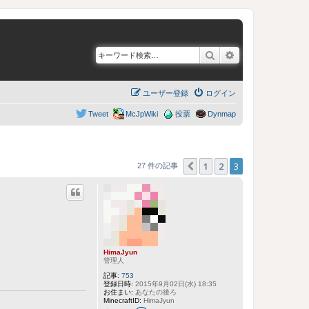
検索
詳細検索
ユーザー登録
ログイン
Tweet
McJpWiki
投票
Dynmap
1
2
3
１つ前へ
27 件の記事
HimaJyun
管理人
記事:
753
登録日時:
2015年9月02日(水) 18:35
お住まい:
あなたの後ろ
MinecraftID:
HimaJyun
H