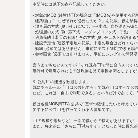
申請時には以下の点を記載してください。
- 対象のMOB (経験値TTの場合は「(MOB名)を使用する経
- 建築理由 (「なぜそれが必要なのか？」を記載、僕を納得
- 湧き層の方式 (例: 例えばスポナー+水流、自然湧き+
- 処理層の方式 (例: 落下式、マグマブロック式、手動……
- 過負荷防止装置の有無とその方式 (例: チェストが詰
- 建設予定地 (建設予定地を記載、未定の場合はどれくら
- 効率 (必須ではありません、事前にテスト/測定できる場
- 参考画像 (必須ではありません、事前にシングルで開
言うまでもないんですが「それ既存TTで間に合うんじゃ
無許可で建造されたものは現物を見て事後承諾としますが
3. 公共TTの建造を歓迎します。
既にあるルール「TTは公共化する」で既存TTはすべて公
ただ、これは「自由で利用できる」というだけであって、
僕は各種MOB用TTを公共で1基ずつ確保したいと考えて
要するに公共TTを作ってくれる人募集です。
TTの規模や場所など、一部で僕からの指定がありますが
また、将来的に「さらにTT減らすぞ」となった時に優先的