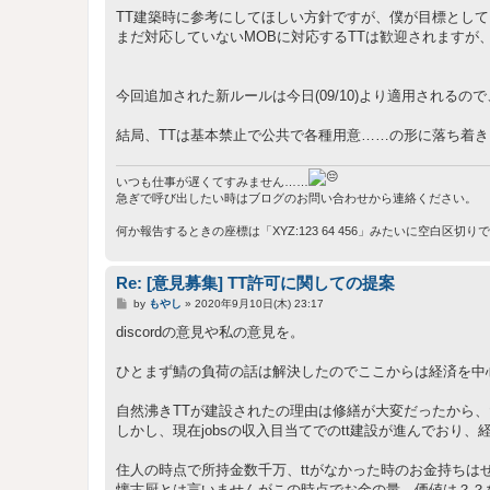
TT建築時に参考にしてほしい方針ですが、僕が目標とし
まだ対応していないMOBに対応するTTは歓迎されますが
今回追加された新ルールは今日(09/10)より適用される
結局、TTは基本禁止で公共で各種用意……の形に落ち着
いつも仕事が遅くてすみません……
急ぎで呼び出したい時はブログのお問い合わせから連絡ください。
何か報告するときの座標は「XYZ:123 64 456」みたいに空白区切
Re: [意見募集] TT許可に関しての提案
投
by
もやし
»
2020年9月10日(木) 23:17
稿
記
discordの意見や私の意見を。
事
ひとまず鯖の負荷の話は解決したのでここからは経済を中
自然沸きTTが建設されたの理由は修繕が大変だったから
しかし、現在jobsの収入目当てでのtt建設が進んでおり
住人の時点で所持金数千万、ttがなかった時のお金持ちは
懐古厨とは言いませんがこの時点でお金の量、価値は？？