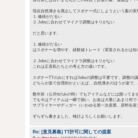
現在自然沸きを廃止してスポナー式にしようという案の実
１.修繕がだるい
２.Jobsに合わせてマイクラ調整はキリがない
だと思います。
１.修繕がだるい
はスポナーを増やす、経験値トレード（実装されるかは知らな
２.Jobsに合わせてマイクラ調整はキリがない
これは正直私たちとの考え方の違いです。
スポナーTTのみにすればJobsの調整は不要です。調整の
どちらが楽で合理的かといえば....自然沸きのほうが楽
数年前（公共ttのみの時）でもアイテムなどには困ってま
でも今はアイテムは一瞬で揃い、お金は大量にあまり何で
サプライヤーやディガー（いわゆる第一次産業、原料生産
ずらずら書きました、検討よろしくお願いします。
Re: [意見募集] TT許可に関しての提案
投
by
HimaJyun
»
2020年9月11日(金) 00:31