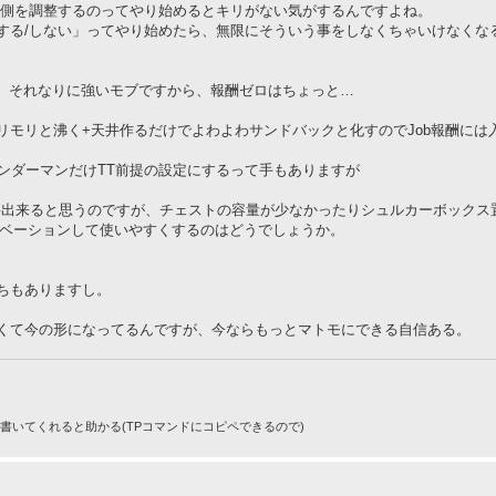
raft側を調整するのってやり始めるとキリがない気がするんですよね。
する/しない」ってやり始めたら、無限にそういう事をしなくちゃいけなくな
で、それなりに強いモブですから、報酬ゼロはちょっと…
リモリと沸く+天井作るだけでよわよわサンドバックと化すのでJob報酬には
ンダーマンだけTT前提の設定にするって手もありますが
修繕出来ると思うのですが、チェストの容量が少なかったりシュルカーボックス
ノベーションして使いやすくするのはどうでしょうか。
ちもありますし。
くて今の形になってるんですが、今ならもっとマトモにできる自信ある。
りで書いてくれると助かる(TPコマンドにコピペできるので)