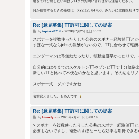
急ぎで呼び出したい時はブログのお問い合わせから連絡ください。
何か報告するときの座標は「XYZ:123 64 456」みたいに空白区切
Re: [意見募集] TT許可に関しての提案
投
by
tapioka0714
»
2020年7月25日(土) 05:52
稿
記
スポナーを複数使ったりした公共のスポナー経験値TTとか
事
すぽなー式ならjobsの報酬がないので、TTに合わせて
エンダーマンは弓無効だったり、移動速度早かったりで、
自分的には今までのスケルトンTTやゾンビTTで十分修
新しいTTと比べて不便なのかなと思います。その辺をリ
スポナー式…ダメですかね…
名前変えました、もめんです
Re: [意見募集] TT許可に関しての提案
投
by
HimaJyun
»
2020年7月26日(日) 00:16
稿
記
> スポナーを複数使ったりした公共のスポナー経験値TTと
事
必要もないですし、複数のすぽなーなら効率も期待できる