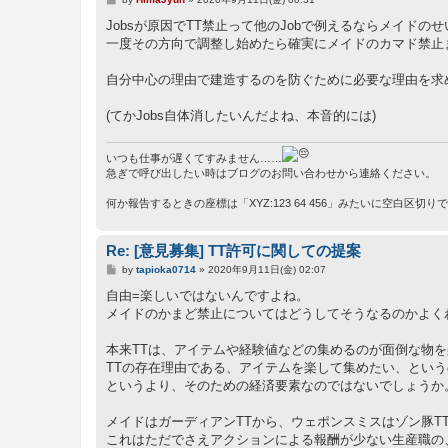
稿
記
Jobsが原因でTT禁止って他のJobで例えるならメイド
事
一度その方向で調整し始めたら確実にメイドのカマド禁止
自分中心の理由で建造するのを防ぐために必要な理由を求
(てかJobs自体消したいんだよね、本音的には)
いつも仕事が遅くてすみません……
急ぎで呼び出したい時はブログのお問い合わせから連絡ください。
何か報告するときの座標は「XYZ:123 64 456」みたいに空白区切
Re: [意見募集] TT許可に関しての提案
投
by
tapioka0714
»
2020年9月11日(金) 02:07
稿
記
自由=楽しいではないんですよね。
事
メイドのかまど禁止についてはどうしてそうなるのかよく
本来TTは、アイテムや経験値などの集めるのが面倒な物
TTの存在理由である、アイテムを楽して集めたい、とい
というより、そのための経済要素なのではないでしょうか
メイドはガーディアンTTから、ウェポンスミスはゾン豚T
これはただでさえアクションによる報酬が少ない生産職の