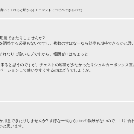
りで書いてくれると助かる(TPコマンドにコピペできるので)
用意できたりしませんか?
報酬を調整する必要もないですし、複数のすぽなーなら効率も期待できるかと思
それなりに強いモブですから、報酬ゼロはちょっと…
繕出来ると思うのですが、チェストの容量が少なかったりシュルカーボックス置
ノベーションして使いやすくするのはどうでしょうか。
か用意できたりしませんか? すぽなー式ならjobsの報酬がないので、TTに
かと思います。