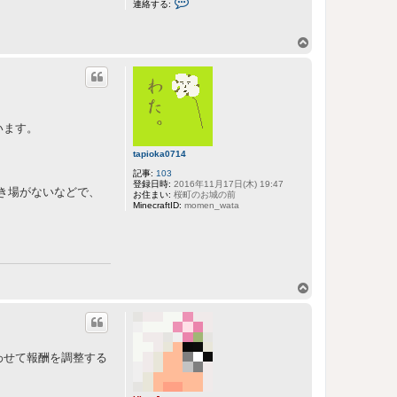
連絡する:
i
m
a
J
ペ
y
ー
u
ジ
n
に
ト
連
ッ
絡
す
プ
る
います。
tapioka0714
記事:
103
登録日時:
2016年11月17日(木) 19:47
き場がないなどで、
お住まい:
桜町のお城の前
MinecraftID:
momen_wata
ペ
ー
ジ
ト
ッ
合わせて報酬を調整する
プ