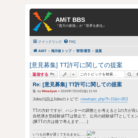
AMiT BBS
『貴方の創造』が『世界を創る』
クイックリンク
FAQ
AMiT
掲示板トップ
管理/運営
提案
[意見募集] TT許可に関しての提案
検
返信する
Re: [意見募集] TT許可に関しての提案
投
by
HimaJyun
»
2020年7月24日(金) 21:54
稿
記
Jobsの話はJobsのトピで:
viewtopic.php?f=15&t=953
事
TTの方針ですが、ハンターの調整とか考えると1の方が良
自然湧き型経験値TTは禁止で、公共の経験値TTとしてエ
(豚TTの方は後で考えます……)
いつも仕事が遅くてすみません……