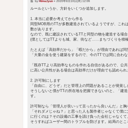
投
by
HimaJyun
»
2020年9月10日(木) 12:06
稿
記
ルールというか、方針をいくつか追加します。
事
1. 本当に必要か考えてから作る
同型MOB用のTTが多数建造されているようですが、これ
数があります。
なので、既に建設されているTTと同型の物を建造する場
(僕としてはTTよりも城、家、街など……まちづくりを積
たとえば「高効率だから」「暇だから」が理由であれば同
「大量の金を使う建築をするので、今のTTでは間に合わ
「既存TTより高効率なものを作れる自信があるので、公共
に高い公共性がある場合は高効率だけが理由でも認められます
2. 許可制にします
「自由に、どうぞ」だと管理上の問題があることが発覚した
そうしないと僕がTTの所在地を把握できないのと、「建
す。
許可制なら「管理人が良いって言ったから良いんだ」と胸
「それダメじゃね？」と思った人も製作者じゃなくて僕に
に行くのは？その設備の工事を請け負った会社じゃなくて
そうすればユーザー間のトラブルを防げます。結局のとこ