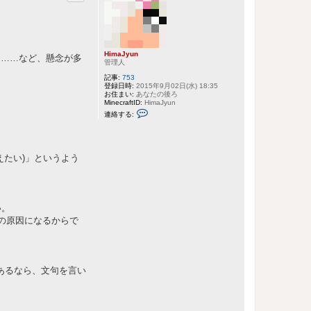
ト
ッ
プ
HimaJyun
届……など、懸念が多
管理人
記事:
753
登録日時:
2015年9月02日(水) 18:35
お住まい:
あなたの後ろ
MinecraftID:
HimaJyun
H
連絡する:
i
m
a
J
y
えたい)」というよう
u
n
に
連
絡
す
い。
る
の原因になるからで
あるなら、文句を言い