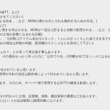
験値TT」など)
させてください)
AIによる自走……など、MOBの湧かせ方とそれを集約するための方法。)
など)
まると湧きを停止させる、MOBが一定以上貯まると自動で処理される……など、
いの土地が必要になるかを記載)
合。「1分間に(アイテム名)が1スタック」くらいのざっくりした値で大丈夫です
発済みの場合は外観や内観、処理層のスクショなどを添付して下さい)
ねぇの？」とか言って突き返す事もあります。
、その場合せっかく作ったのに「公共で十分」の判断が出て泣くハメになる
共化されていると思います。
管理や方針の決定は製作者によって行われているかと思います。
います。そのため、サーバー側で管理する公共TTの建造を歓迎します。
、その代わりに土地、設置物、道路、建設資材の優遇などがあります。
に(というかほぼ確実に)残置対象になります。