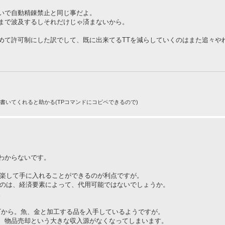
のせいで自動精錬禁止と同じ事だよ。
まで波及するしそれだけじゃ済まないから。
めて許可制にした訳でして、既に出来てるTTを減らしていくのはまた追々や
りで書いてくれると助かる(TPコマンドにコピペできるので)
わからないです。
を楽して手に入れることができるのが利点ですが。
うのは、経済要素によって、代用可能ではないでしょうか。
。
Tから。魚、金と加工する品を入手しているようですが。
、物品売却という大きな収入源がなくなってしまいます。