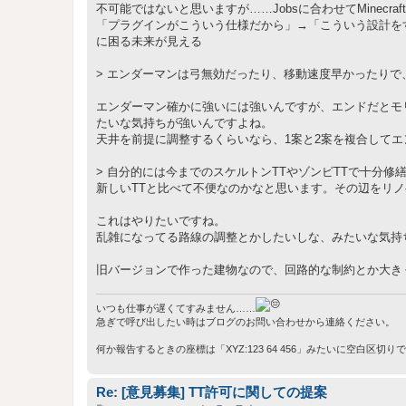
不可能ではないと思いますが……Jobsに合わせてMinec
「プラグインがこういう仕様だから」→「こういう設計を
に困る未来が見える
> エンダーマンは弓無効だったり、移動速度早かったり
エンダーマン確かに強いには強いんですが、エンドだとモ
たいな気持ちが強いんですよね。
天井を前提に調整するくらいなら、1案と2案を複合してエ
> 自分的には今までのスケルトンTTやゾンビTTで十分
新しいTTと比べて不便なのかなと思います。その辺をリ
これはやりたいですね。
乱雑になってる路線の調整とかしたいしな、みたいな気持
旧バージョンで作った建物なので、回路的な制約とか大き
いつも仕事が遅くてすみません……
急ぎで呼び出したい時はブログのお問い合わせから連絡ください。
何か報告するときの座標は「XYZ:123 64 456」みたいに空白区切
Re: [意見募集] TT許可に関しての提案