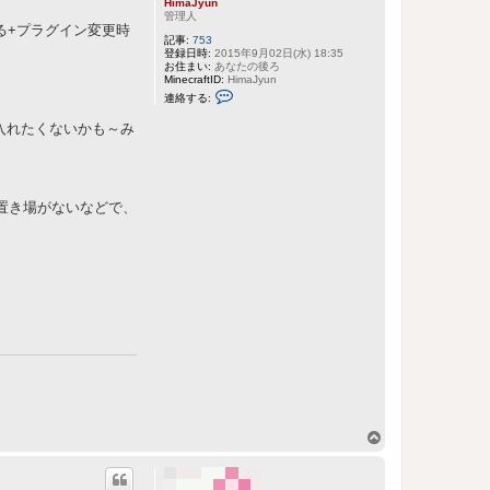
HimaJyun
管理人
る+プラグイン変更時
記事:
753
登録日時:
2015年9月02日(水) 18:35
お住まい:
あなたの後ろ
MinecraftID:
HimaJyun
H
連絡する:
i
m
入れたくないかも～み
a
J
y
u
n
に
置き場がないなどで、
連
絡
す
る
ペ
ー
ジ