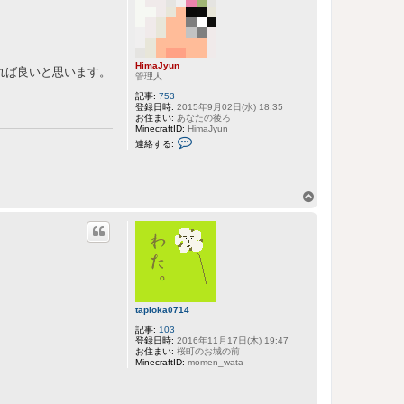
ッ
プ
HimaJyun
れば良いと思います。
管理人
記事:
753
登録日時:
2015年9月02日(水) 18:35
お住まい:
あなたの後ろ
MinecraftID:
HimaJyun
H
連絡する:
i
m
a
J
y
ペ
u
ー
n
に
ジ
連
ト
絡
ッ
す
る
プ
tapioka0714
記事:
103
登録日時:
2016年11月17日(木) 19:47
お住まい:
桜町のお城の前
MinecraftID:
momen_wata