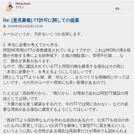
HimaJyun
管理人
Re: [意見募集] TT許可に関しての提案
投
2020年9月10日(木) 12:06
稿
記
ルールというか、方針をいくつか追加します。
事
1. 本当に必要か考えてから作る
同型MOB用のTTが多数建造されているようですが、これはMOBの湧き範
囲が分散する事による効率低下、土地の無駄遣い、管理不行届……な
ど、懸念が多数があります。
なので、既に建設されているTTと同型の物を建造する場合はその前に
「本当に必要か？」を考えるようにしてほしいです。
(僕としてはTTよりも城、家、街など……まちづくりを積極的にやってほ
しいです。その方がユーザー増加にも良い影響があるので)
たとえば「高効率だから」「暇だから」が理由であれば同型TT建設の理
由としては弱いです。
「大量の金を使う建築をするので、今のTTでは間に合わない」などの必
要な理由がある場合に建造するようにしてほしいです。
「既存TTより高効率なものを作れる自信があるので、公共TTを自分の作
ったものに変更してほしい(公共TTを解体して新型TTに置き換えたい)」
というように高い公共性がある場合は高効率だけが理由でも認められま