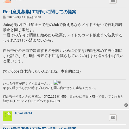
Re: [意見募集] TT許可に関しての提案
投
2020年9月11日(金) 00:31
稿
記
Jobsが原因でTT禁止って他のJobで例えるならメイドのせいで自動精錬
事
禁止と同じ事だよ。
一度その方向で調整し始めたら確実にメイドのカマド禁止まで波及する
しそれだけじゃ済まないから。
自分中心の理由で建造するのを防ぐために必要な理由を求めて許可制に
した訳でして、既に出来てるTTを減らしていくのはまた追々やれば良い
と思います。
(てかJobs自体消したいんだよね、本音的には)
いつも仕事が遅くてすみません……
急ぎで呼び出したい時はブログのお問い合わせから連絡ください。
何か報告するときの座標は「XYZ:123 64 456」みたいに空白区切りで書いてくれると
助かる(TPコマンドにコピペできるので)
tapioka0714