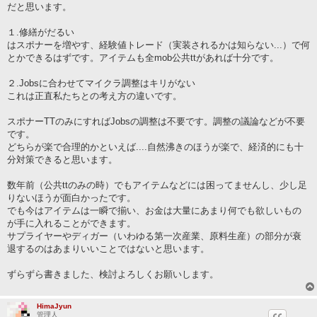
だと思います。
１.修繕がだるい
はスポナーを増やす、経験値トレード（実装されるかは知らない...）で何
とかできるはずです。アイテムも全mob公共ttがあれば十分です。
２.Jobsに合わせてマイクラ調整はキリがない
これは正直私たちとの考え方の違いです。
スポナーTTのみにすればJobsの調整は不要です。調整の議論などが不要
です。
どちらが楽で合理的かといえば....自然沸きのほうが楽で、経済的にも十
分対策できると思います。
数年前（公共ttのみの時）でもアイテムなどには困ってませんし、少し足
りないほうが面白かったです。
でも今はアイテムは一瞬で揃い、お金は大量にあまり何でも欲しいもの
が手に入れることができます。
サプライヤーやディガー（いわゆる第一次産業、原料生産）の部分が衰
退するのはあまりいいことではないと思います。
ずらずら書きました、検討よろしくお願いします。
HimaJyun
管理人