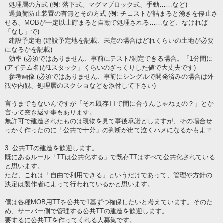
- 処理層の方式 (例: 落下式、マグマブロック式、手動……など)
- 過負荷防止装置の有無とその方式 (例: チェストが詰まると湧きを停止さ
せる、MOBが一定以上貯まると自動で処理される……など、なければ
「なし」で)
- 建設予定地 (建設予定地を記載、未定の場合はどれくらいの土地が必要
になるかを記載)
- 効率 (必須ではありません、事前にテスト/測定できる場合。「1分間に
(アイテム名)が1スタック」くらいのざっくりした値で大丈夫です)
- 参考画像 (必須ではありません、事前にシングルで開発済みの場合は外
観や内観、処理層のスクショなどを添付して下さい)
言うまでもないんですが「それ既存TTで間に合うんじゃねぇの？」とか
言って突き返す事もあります。
無許可で建造されたものは現物を見て事後承諾としますが、その場合せ
っかく作ったのに「公共で十分」の判断が出て泣くハメになるかもよ？
3. 公共TTの建造を歓迎します。
既にあるルール「TTは公共化する」で既存TTはすべて公共化されている
と思います。
ただ、これは「自由で利用できる」というだけであって、管理や方針の
決定は製作者によって行われているかと思います。
僕は各種MOB用TTを公共で1基ずつ確保したいと考えています。そのた
め、サーバー側で管理する公共TTの建造を歓迎します。
要するに公共TTを作ってくれる人募集です。