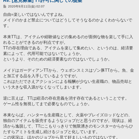
Re: [意見募集] TT許可に関しての提案
投
2020年9月11日(金) 02:07
稿
記
自由=楽しいではないんですよね。
事
メイドのかまど禁止についてはどうしてそうなるのかよくわからないで
す。
本来TTは、アイテムや経験値などの集めるのが面倒な物を楽して手に入
れることができるのが利点ですが。
TTの存在理由である、アイテムを楽して集めたい、というのは、経済要
素によって、代用可能ではないでしょうか。
というより、そのための経済要素なのではないでしょうか。
メイドはガーディアンTTから、ウェポンスミスはゾン豚TTから。魚、金
と加工する品を入手しているようですが。
これはただでさえアクションによる報酬が少ない生産職の、物品売却と
いう大きな収入源がなくなってしまいます。
逆に言えば、TTは経済の存在意義を消す存在であるということです。
ゲーム性を無視してまで必要なものでしょうか。
本来ならば、ハンターも生産職として、火薬やブレイズロッドなどの、
独自のアイテムを販売するようなジョブだと思うのですが。現状は、経
済から逸脱して、TTにこもりっきりで無限湧きのモンスターからからひ
たすらアミトを生成し続けるジョブと化しています。
この状況は、ほかのジョブから見て好ましいものではないです。