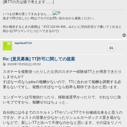
(豚TTの方は後で考えます……)
いつも仕事が遅くてすみません……
急ぎで呼び出したい時はブログのお問い合わせから連絡ください。
何か報告するときの座標は「XYZ:123 64 456」みたいに空白区切りで書いてくれると
助かる(TPコマンドにコピペできるので)
tapioka0714
Re: [意見募集] TT許可に関しての提案
投
2020年7月25日(土) 05:52
稿
記
スポナーを複数使ったりした公共のスポナー経験値TTとか用意できたり
事
しませんか?
すぽなー式ならjobsの報酬がないので、TTに合わせて報酬を調整する必
要もないですし、複数のすぽなーなら効率も期待できるかと思います。
エンダーマンは弓無効だったり、移動速度早かったりで、それなりに強
いモブですから、報酬ゼロはちょっと…
自分的には今までのスケルトンTTやゾンビTTで十分修繕出来ると思うの
ですが、チェストの容量が少なかったりシュルカーボックス置き場がな
いなどで、新しいTTと比べて不便なのかなと思います。その辺をリノベ