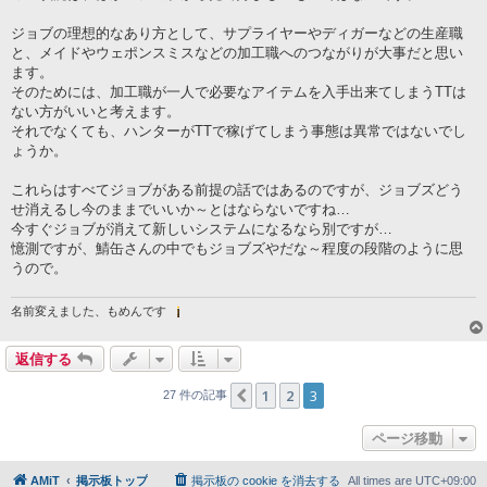
ジョブの理想的なあり方として、サプライヤーやディガーなどの生産職
と、メイドやウェポンスミスなどの加工職へのつながりが大事だと思い
ます。
そのためには、加工職が一人で必要なアイテムを入手出来てしまうTTは
ない方がいいと考えます。
それでなくても、ハンターがTTで稼げてしまう事態は異常ではないでし
ょうか。
これらはすべてジョブがある前提の話ではあるのですが、ジョブズどう
せ消えるし今のままでいいか～とはならないですね…
今すぐジョブが消えて新しいシステムになるなら別ですが…
憶測ですが、鯖缶さんの中でもジョブズやだな～程度の段階のように思
うので。
名前変えました、もめんです
返信する
1
2
3
１つ前へ
27 件の記事
ページ移動
AMiT
掲示板トップ
掲示板の cookie を消去する
All times are
UTC+09:00