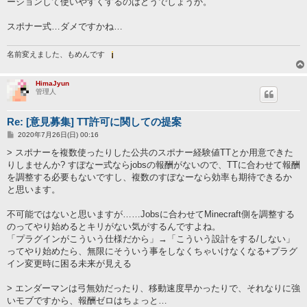
ーションして使いやすくするのはどうでしょうか。
スポナー式…ダメですかね…
名前変えました、もめんです
HimaJyun
管理人
Re: [意見募集] TT許可に関しての提案
投
2020年7月26日(日) 00:16
稿
記
> スポナーを複数使ったりした公共のスポナー経験値TTとか用意できた
事
りしませんか? すぽなー式ならjobsの報酬がないので、TTに合わせて報酬
を調整する必要もないですし、複数のすぽなーなら効率も期待できるか
と思います。
不可能ではないと思いますが……Jobsに合わせてMinecraft側を調整する
のってやり始めるとキリがない気がするんですよね。
「プラグインがこういう仕様だから」→「こういう設計をする/しない」
ってやり始めたら、無限にそういう事をしなくちゃいけなくなる+プラグ
イン変更時に困る未来が見える
> エンダーマンは弓無効だったり、移動速度早かったりで、それなりに強
いモブですから、報酬ゼロはちょっと…