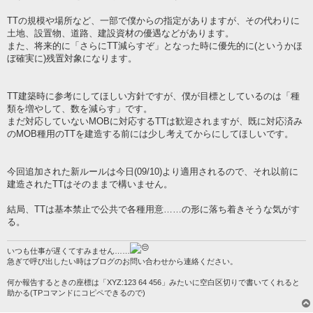
TTの規模や場所など、一部で僕からの指定がありますが、その代わりに
土地、設置物、道路、建設資材の優遇などがあります。
また、将来的に「さらにTT減らすぞ」となった時に優先的に(というかほ
ぼ確実に)残置対象になります。
TT建築時に参考にしてほしい方針ですが、僕が目標としているのは「種
類を増やして、数を減らす」です。
まだ対応していないMOBに対応するTTは歓迎されますが、既に対応済み
のMOB種用のTTを建造する前には少し考えてからにしてほしいです。
今回追加された新ルールは今日(09/10)より適用されるので、それ以前に
建造されたTTはそのままで構いません。
結局、TTは基本禁止で公共で各種用意……の形に落ち着きそうな気がす
る。
いつも仕事が遅くてすみません……
急ぎで呼び出したい時はブログのお問い合わせから連絡ください。
何か報告するときの座標は「XYZ:123 64 456」みたいに空白区切りで書いてくれると
助かる(TPコマンドにコピペできるので)