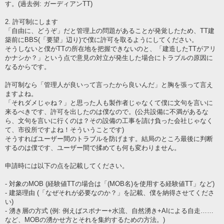
す。(過去例: ガーディアンTT)
2. 許可制にします
「自由に、どうぞ」だと管理上の問題があることが発覚したため、TT建
築前にBBS(「要望」辺り)で僕に許可を取るようにしてください。
そうしないと僕がTTの所在地を把握できないのと、「建造したTTがアリ
かナシか？」という点で意見の対立が発生した場合にトラブルの原因に
なるからです。
許可制なら「管理人が良いって言ったから良いんだ」と胸を張って言え
ますよね。
「それダメじゃね？」と思った人も製作者じゃなくて僕に文句を言いに
来るべきです、許可を出したのは僕なので。(公共設備に不満があるな
ら、文句を言いに行くのは？その設備の工事を請け負った会社じゃなく
て、市役所ですよね！そういうことです)
そうすればユーザー間のトラブルを防げます。結局のところ最後に判断
するのは僕です、ユーザー間で揉めても何も変わりません。
申請時には以下の点を記載してください。
- 対象のMOB (経験値TTの場合は「(MOB名)を使用する経験値TT」など)
- 建築理由 (「なぜそれが必要なのか？」を記載、僕を納得させてくださ
い)
- 湧き層の方式 (例: 例えばスポナー+水流、自然湧き+AIによる自走……
など、MOBの湧かせ方とそれを集約するための方法。)