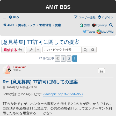
AMiT BBS
FAQ
ユーザー登録
ログイン
検
AMiT
掲示板トップ
管理/運営
提案
投票
Dynmap
索
Tweet
McJpWiki
[意見募集] TT許可に関しての提案
検索
詳細検索
返信する
1
2
3
１つ前へ
27 件の記事
HimaJyun
管理人
Re: [意見募集] TT許可に関しての提案
投
2020年7月24日(金) 21:54
稿
記
Jobsの話はJobsのトピで:
viewtopic.php?f=15&t=953
事
TTの方針ですが、ハンターの調整とか考えると1の方が良いかもですね。
自然湧き型経験値TTは禁止で、公共の経験値TTとしてエンダーマンを利
用したものを用意する……かな？