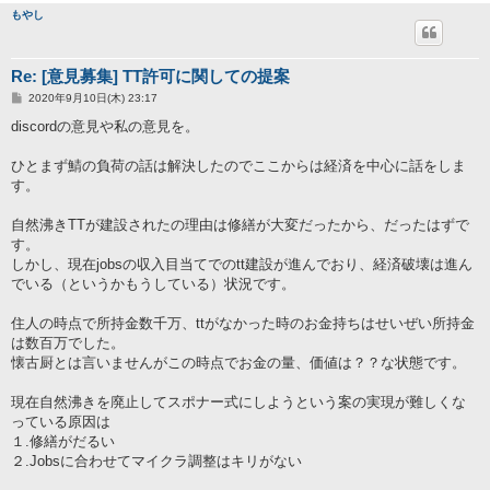
もやし
Re: [意見募集] TT許可に関しての提案
投
2020年9月10日(木) 23:17
稿
記
discordの意見や私の意見を。
事
ひとまず鯖の負荷の話は解決したのでここからは経済を中心に話をしま
す。
自然沸きTTが建設されたの理由は修繕が大変だったから、だったはずで
す。
しかし、現在jobsの収入目当てでのtt建設が進んでおり、経済破壊は進ん
でいる（というかもうしている）状況です。
住人の時点で所持金数千万、ttがなかった時のお金持ちはせいぜい所持金
は数百万でした。
懐古厨とは言いませんがこの時点でお金の量、価値は？？な状態です。
現在自然沸きを廃止してスポナー式にしようという案の実現が難しくな
っている原因は
１.修繕がだるい
２.Jobsに合わせてマイクラ調整はキリがない