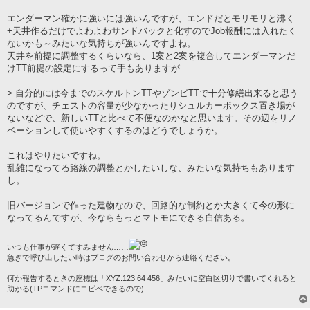
エンダーマン確かに強いには強いんですが、エンドだとモリモリと沸く
+天井作るだけでよわよわサンドバックと化すのでJob報酬には入れたく
ないかも～みたいな気持ちが強いんですよね。
天井を前提に調整するくらいなら、1案と2案を複合してエンダーマンだ
けTT前提の設定にするって手もありますが
> 自分的には今までのスケルトンTTやゾンビTTで十分修繕出来ると思う
のですが、チェストの容量が少なかったりシュルカーボックス置き場が
ないなどで、新しいTTと比べて不便なのかなと思います。その辺をリノ
ベーションして使いやすくするのはどうでしょうか。
これはやりたいですね。
乱雑になってる路線の調整とかしたいしな、みたいな気持ちもあります
し。
旧バージョンで作った建物なので、回路的な制約とか大きくて今の形に
なってるんですが、今ならもっとマトモにできる自信ある。
いつも仕事が遅くてすみません……
急ぎで呼び出したい時はブログのお問い合わせから連絡ください。
何か報告するときの座標は「XYZ:123 64 456」みたいに空白区切りで書いてくれると
助かる(TPコマンドにコピペできるので)