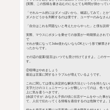
(実際、この投稿を書き込むのにもとても時間が掛かってい
「それルール的にはダメっぽいから、確認してみて」とか
ダメかどうかを判断するのは僕です、ユーザーのみなさん
「自分はこれを問題ないと考えたからやった」と僕を説得
実際、マウスにボタンを乗せての放置が一時期禁止されてい
で
それが後になってJobs使わないならOKという形で解禁
ったからです。
その辺の提案/提言はいつでも受け付けてますよ。このサ
す。
②喧嘩はやめましょう
最近は言葉に関するトラブルが増えているようです。
これに関しては僕も決定的な解決方法というのを持たない
文字だけのコミュニケーションが難しいってのは、色々な
上に気を遣うべきです。
(余談ですが: みなさん子供の頃に伝言ゲームをやった事
て、人伝で伝わってくる情報を過信するのは危険ですよ。)
何かを発言する際には言葉遣いに最大限気を付けましょう