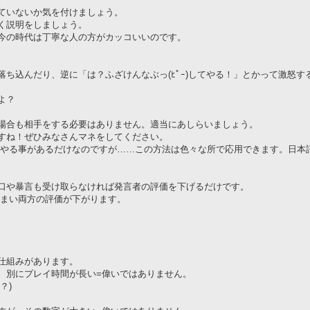
ていないか気を付けましょう。
く説明をしましょう。
今の時代は丁寧な人の方がカッコいいのです。
ち込んだり、逆に「は？ふざけんなぶっ(ﾋﾟｰ)してやる！」とかって激怒す
よ？
場合も相手をする必要はありません。適当にあしらいましょう。
すね！ぜひみなさんマネをしてください。
もやる事があるだけなのですが……この方法は色々な所で応用できます。日本
口や暴言も受け取らなければ発言者の評価を下げるだけです。
しまい両方の評価が下がります。
仕組みがあります。
、別にプレイ時間が長い=偉いではありません。
？)