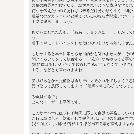
言葉の綺麗さだけでなく、誤解されるような表現が含まれ
何かを伝えたいのであれば出来るだけ分かりやすく、細か
粗暴なのがカッコいいと考えているのなら大間違いです、
丁寧に発言しましょう。
何かを言われた方も、「ああ、ショックだ……」とかって落
う。
相手は単にアドバイスをしただけのつもりかも知れません
もしかすると本当に嫌がらせ目的かも知れませんが、その
聞いてるフリをして放置する……僕がいつもやってる事で
(別に僕はあしらいたくて放置してる訳じゃなくて、他に
する」などとも言われますね)
受け取らなかった荷物は送り主に返送されるでしょう？悪
受け取って反応してしまえば、"喧嘩をする2人"になって
③全員平等です
どんなユーザーも平等です。
このサーバーにはプレイ時間に応じて自動で昇格していく
これは単に荒らし対策として導入されただけの仕組みです
(その証拠に、権限が昇格するほど出来る事が増えますよね