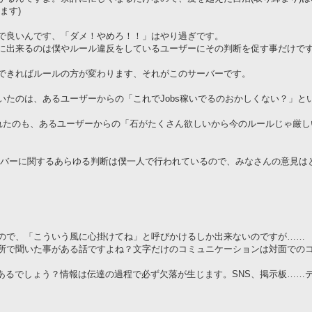
ます)
で良いんです、「ダメ！やめろ！！」はやり過ぎです。
に出来るのは僕やルール違反をしているユーザーにその判断を促す事だけで
できればルールの方が変わります、それがこのサーバーです。
たのは、あるユーザーからの「これでJobs稼いでるのおかしくない？」と
されたのも、あるユーザーからの「石がたくさん欲しいから今のルールじゃ厳
ーバーに関するあらゆる判断は僕一人で行われているので、みなさんの意見は
ので、「こういう風に心掛けてね」と呼びかけるしか出来ないのですが……
所で聞いた事がある話ですよね？文字だけのコミュニケーションは対面での
があるでしょう？情報は伝達の過程で必ず欠落が生じます。SNS、掲示板……
。