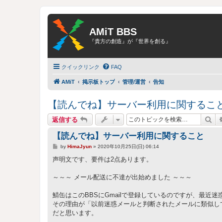
AMiT BBS
『貴方の創造』が『世界を創る』
クイックリンク
FAQ
AMiT
掲示板トップ
管理/運営
告知
【読んでね】サーバー利用に関するこ
検
返信する
【読んでね】サーバー利用に関すること
投
by
HimaJyun
»
2020年10月25日(日) 06:14
稿
記
声明文です、要件は2点あります。
事
～～～ メール配送に不達が出始めました ～～～
鯖缶はこのBBSにGmailで登録しているのですが、最近
その理由が「以前迷惑メールと判断されたメールに類似し
だと思います。