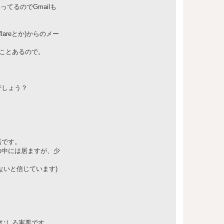
てるのでGmailも
areとか)からのメー
ることあるので。
でしょう？
話です。
の中には居ますが、少
ないと信じています)
はむしろ害悪です。