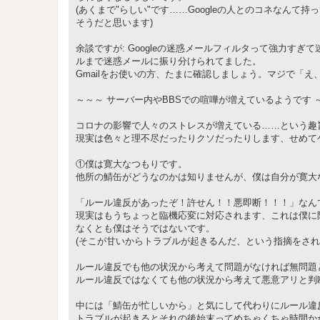
(あくまで"らしい"です……Googleの人とのコネなんて
そうだと思います)
余談ですが: Googleの迷惑メールフィルタって強力すぎて
ルまで迷惑メールに振り分けられてました。
Gmailをお使いの方、たまに確認しましょう。マジで「
～～～ サーバー内やBBSでの喧嘩が増えているようです 
コロナの影響で人々のストレスが増えている……という趣
現実は色々と理不尽だったりクソだったりします、せめて
①僕は寛大なつもりです。
他所の鯖缶がどうなのかは知りませんが、僕は自分が寛大な
「ルール違反があったぞ！許せん！！悪即断！！！」なん
現実はもうちょっと臨機応変に対応されます、これは僕に
なくとも僕はそうではないです。
(そこが甘いからトラブルが起きるんだ、という指摘をさ
ルール違反でも他の状況から考えて問題がなければ無問題
ルール違反ではなくても他の状況から考えて悪意アリと判
中には「鯖缶が忙しいから」と気にして代わりにルール違
トラブルが起きるとそれの後始末ってめちゃくちゃ時間か