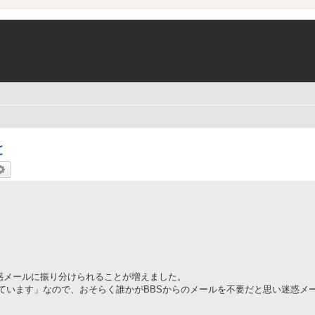
と
索
詳細検索
迷惑メールに振り分けられることが増えました。
ています」なので、おそらく誰かがBBSからのメールを不要だと思い迷惑メ