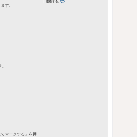
連絡する:
i
します。
m
a
J
y
u
n
に
連
絡
す
る
す。
全てマークする」を押