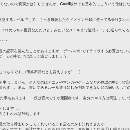
持ってないので真実かは知りませんが、Gmail以外でも基本的にこういう仕様になっ
迷惑するレベルでして、さっき確認したらドメイン登録に使ってる会社(Cloudfl
え、それめっちゃ重要なんだけど」みたいなメールまで迷惑メールに送られて
～～～
旨の記事を読んだことがありますが、ゲームの中でイライラする必要はない
ゲームの中だけは楽しく過ごしましょう。
つもりです。(優柔不断だとも言えますが……)
て事はしません、そんなのはアニメやマンガやゲームなどの物語の中だけの
限らず……まぁ、書いてあるルール通りにしか判断できない頭の固い人も世
れた事もあります……僕は寛大ですが頑固者です、自分のやり方は間違ってい
としますし、
断されれれば対処します。
反の取り締まりをしてくれている方も居るのかも知れませんが……
かるんですよ。余計に忙しくなるだけなので、度を越えた自治(取り締まり)