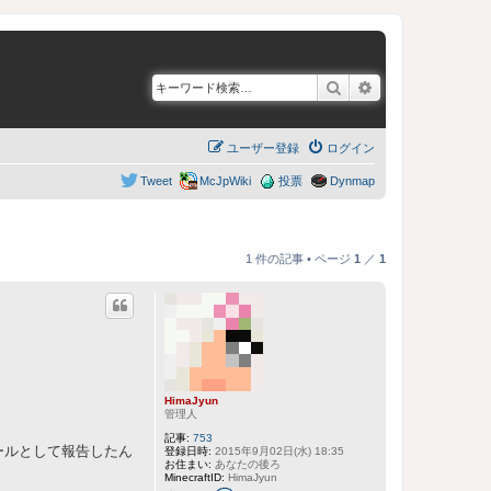
検索
詳細検索
ユーザー登録
ログイン
Tweet
McJpWiki
投票
Dynmap
1 件の記事 • ページ
1
／
1
HimaJyun
管理人
記事:
753
ールとして報告したん
登録日時:
2015年9月02日(水) 18:35
お住まい:
あなたの後ろ
MinecraftID:
HimaJyun
H