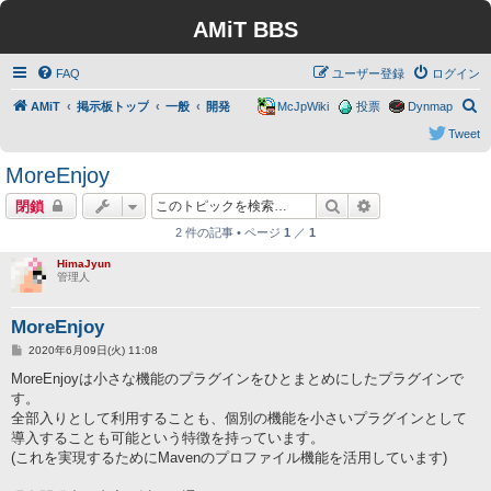
AMiT BBS
FAQ
ユーザー登録
ログイン
検
AMiT
掲示板トップ
一般
開発
McJpWiki
投票
Dynmap
索
Tweet
MoreEnjoy
検索
詳細検索
閉鎖
2 件の記事 • ページ
1
／
1
HimaJyun
管理人
MoreEnjoy
投
2020年6月09日(火) 11:08
稿
記
MoreEnjoyは小さな機能のプラグインをひとまとめにしたプラグインで
事
す。
全部入りとして利用することも、個別の機能を小さいプラグインとして
導入することも可能という特徴を持っています。
(これを実現するためにMavenのプロファイル機能を活用しています)