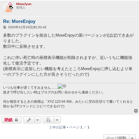
HimaJyun
管理人
Re: MoreEnjoy
投
2020年12月10日(木) 02:42
稿
記
多数のプラグインを統合したMoreEnjoyの新バージョンが(ほぼ)できあが
事
りました。
数日中に反映させます。
これに伴い死亡時の座標表示機能が削除されますが、近いうちに機能強
化して復活予定です。
(座標表示に追加したい機能を考えたところMoreEnjoyに押し込むより単
一のプラグインにした方が良さそうだったので)
いつも仕事が遅くてすみません……
急ぎで呼び出したい時はブログのお問い合わせから連絡ください。
何か報告するときの座標は「XYZ:123 64 456」みたいに空白区切りで書いてくれると
助かる(TPコマンドにコピペできるので)
閉鎖
2 件の記事 • ページ
1
／
1
ページ移動