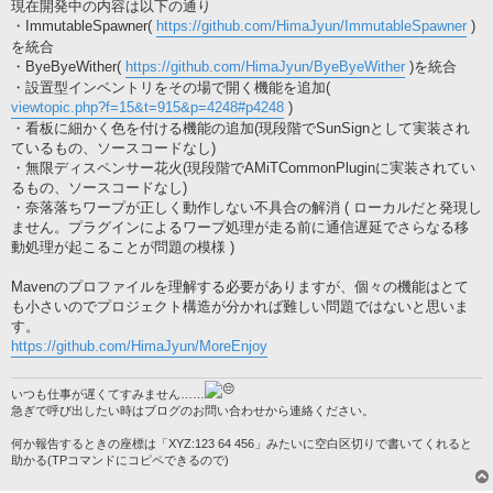
現在開発中の内容は以下の通り
・ImmutableSpawner(
https://github.com/HimaJyun/ImmutableSpawner
)
を統合
・ByeByeWither(
https://github.com/HimaJyun/ByeByeWither
)を統合
・設置型インベントリをその場で開く機能を追加(
viewtopic.php?f=15&t=915&p=4248#p4248
)
・看板に細かく色を付ける機能の追加(現段階でSunSignとして実装され
ているもの、ソースコードなし)
・無限ディスペンサー花火(現段階でAMiTCommonPluginに実装されてい
るもの、ソースコードなし)
・奈落落ちワープが正しく動作しない不具合の解消 ( ローカルだと発現し
ません。プラグインによるワープ処理が走る前に通信遅延でさらなる移
動処理が起こることが問題の模様 )
Mavenのプロファイルを理解する必要がありますが、個々の機能はとて
も小さいのでプロジェクト構造が分かれば難しい問題ではないと思いま
す。
https://github.com/HimaJyun/MoreEnjoy
いつも仕事が遅くてすみません……
急ぎで呼び出したい時はブログのお問い合わせから連絡ください。
何か報告するときの座標は「XYZ:123 64 456」みたいに空白区切りで書いてくれると
助かる(TPコマンドにコピペできるので)