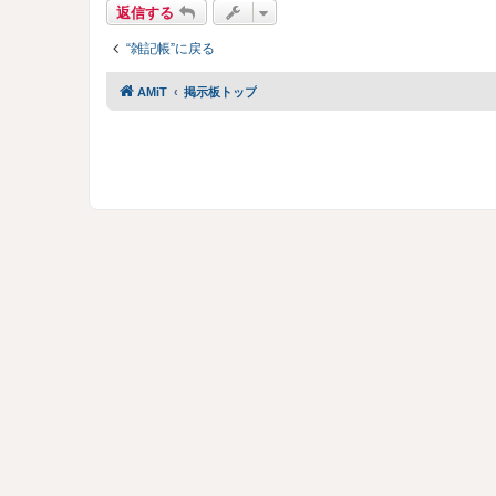
返信する
“雑記帳”に戻る
AMiT
掲示板トップ