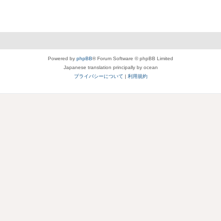
Powered by
phpBB
® Forum Software © phpBB Limited
Japanese translation principally by ocean
プライバシーについて
|
利用規約