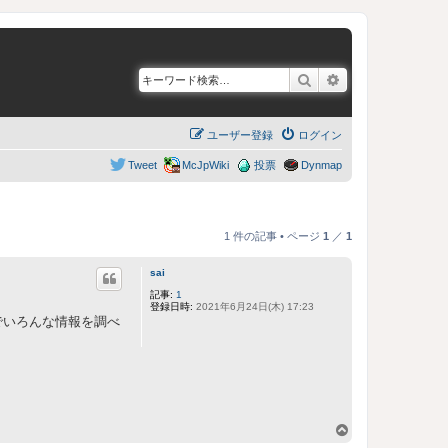
検索
詳細検索
ユーザー登録
ログイン
Tweet
McJpWiki
投票
Dynmap
1 件の記事 • ページ
1
／
1
sai
記事:
1
登録日時:
2021年6月24日(木) 17:23
でいろんな情報を調べ
ペ
ー