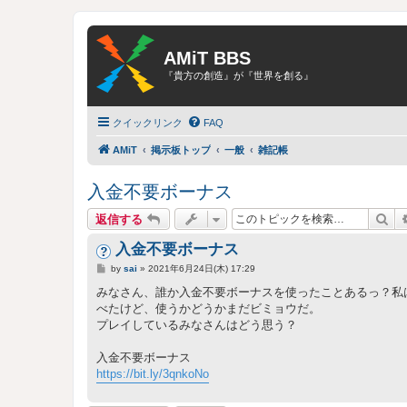
AMiT BBS
『貴方の創造』が『世界を創る』
クイックリンク
FAQ
AMiT
掲示板トップ
一般
雑記帳
入金不要ボーナス
検
返信する
入金不要ボーナス
投
by
sai
»
2021年6月24日(木) 17:29
稿
記
みなさん、誰か入金不要ボーナスを使ったことあるっ？私
事
べたけど、使うかどうかまだビミョウだ。
プレイしているみなさんはどう思う？
入金不要ボーナス
https://bit.ly/3qnkoNo