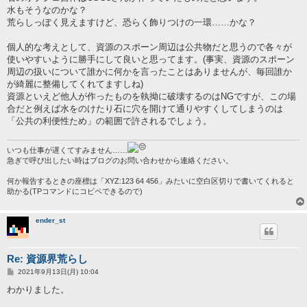
事
水もそうなのかな？
荒らしっぽく見えますけど、恐らく飾りつけの一環……かな？
個人的な考えとして、資源のスポーン周辺は公共物だと思うので各々が
使いやすいように勝手にして良いと思ってます。(事実、資源のスポーン
周辺の扱いについて誰かに何かを言ったことはありませんが、毎回誰か
が綺麗に整備してくれてますしね)
資源といえど他人が作ったものを執拗に破壊するのはNGですが、この場
合だと例えば水をのけたり石に穴を開けて通りやすくしてしまうのは
「公共の利便性ため」の範囲で許されるでしょう。
いつも仕事が遅くてすみません……
急ぎで呼び出したい時はブログのお問い合わせから連絡ください。
何か報告するときの座標は「XYZ:123 64 456」みたいに空白区切りで書いてくれると
助かる(TPコマンドにコピペできるので)
ender_st
Re: 資源界荒らし
投
2021年9月13日(月) 10:04
稿
記
わかりました。
事