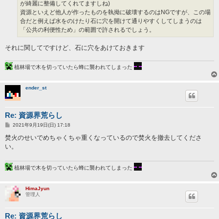
が綺麗に整備してくれてますしね)
資源といえど他人が作ったものを執拗に破壊するのはNGですが、この場
合だと例えば水をのけたり石に穴を開けて通りやすくしてしまうのは
「公共の利便性ため」の範囲で許されるでしょう。
それに関してですけど、石に穴をあけておきます
植林場で木を切っていたら蜂に襲われてしまった
ender_st
Re: 資源界荒らし
投
2021年9月19日(日) 17:18
稿
記
焚火のせいでめちゃくちゃ重くなっているので焚火を撤去してくださ
事
い。
植林場で木を切っていたら蜂に襲われてしまった
HimaJyun
管理人
Re: 資源界荒らし