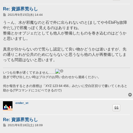
Re: 資源界荒らし
投
2021年9月15日(水) 14:44
稿
記
う～ん、水が邪魔なのと石で外に出られないのと(ましてや今EbiFly故障
事
中だし)で邪魔っぽく見えるのはありますね。
整備とかオブジェだとしても他人が整備したものを巻き込むのはどうか
と思いますし。
真意が分からないので荒らし認定して良い物かどうかは迷いますが、先
の通りこれが公共のためにならないと思うなら他の人が再整備してしま
っても問題はないと思います。
いつも仕事が遅くてすみません……
急ぎで呼び出したい時はブログのお問い合わせから連絡ください。
何か報告するときの座標は「XYZ:123 64 456」みたいに空白区切りで書いてくれると
助かる(TPコマンドにコピペできるので)
ender_st
Re: 資源界荒らし
投
2021年9月18日(土) 18:09
稿
記