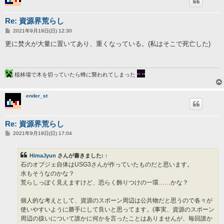
Re: 資源界荒らし
投
2021年9月19日(日) 12:30
稿
記
更に焚火が大量に置いてあり、重くなっている。(私はそこで死亡した)
事
植林場で木を切っていたら蜂に襲われてしまった
ender_st
Re: 資源界荒らし
投
2021年9月19日(日) 17:04
稿
記
事
HimaJyun
さんが書きました:
↑
石のオブジェ自体はUSG3さんが作っていたものだと思います。
水もそうなのかな？
荒らしっぽく見えますけど、恐らく飾りつけの一環……かな？
個人的な考えとして、資源のスポーン周辺は公共物だと思うので各々が
使いやすいように勝手にして良いと思ってます。(事実、資源のスポーン
周辺の扱いについて誰かに何かを言ったことはありませんが、毎回誰か