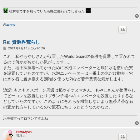
植林場で木を切っていたら蜂に襲われてしまった
Aizenns
Re: 資源界荒らし
投
2021年9月14日(火) 20:26
稿
記
これ、私やもやしさんが設置したWorld Guardの保護を貫通して置かれて
事
るので何かがおかしい気がします…。
また、地下採掘場へ向かうために水泡エレベーターと底に水を敷いた穴
を設置していたのですが、水泡エレベーターは一番上の水だけ撤去・穴
は水を石に置き換える(溶岩を使った?)など若干悪質な気がします。
追記: もともとスポーン周辺は私やイケヌマさん、もやしさんが整備をし
てビーコンを設置したりブランチ場へのエレベータを設置したりするな
どしていたのですが、このようにそれらが機能しないよう無茶苦茶な石
の置かれ方をしているので流石にちょっとどうなのかなと…
水中都市ってロマンですよね
HimaJyun
管理人