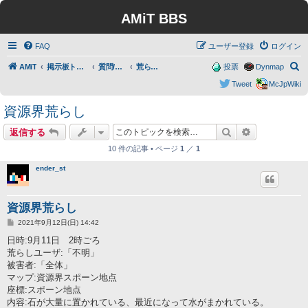
AMiT BBS
FAQ
ユーザー登録
ログイン
検
AMiT
掲示板トップ
質問/要望/報告
荒らし報告
投票
Dynmap
索
Tweet
McJpWiki
資源界荒らし
検索
詳細検索
返信する
10 件の記事 • ページ
1
／
1
ender_st
資源界荒らし
投
2021年9月12日(日) 14:42
稿
記
日時:9月11日 2時ごろ
事
荒らしユーザ:「不明」
被害者:「全体」
マップ:資源界スポーン地点
座標:スポーン地点
内容:石が大量に置かれている、最近になって水がまかれている。