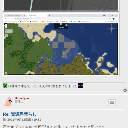
植林場で木を切っていたら蜂に襲われてしまった
HimaJyun
管理人
Re: 資源界荒らし
投
2021年9月12日(日) 19:31
稿
記
石のオブジェ自体はUSG3さんが作っていたものだと思います。