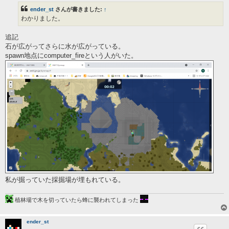
事
ender_st
さんが書きました:
↑
わかりました。
追記
石が広がってさらに水が広がっている。
spawn地点にcomputer_fireという人がいた。
私が掘っていた採掘場が埋もれている。
植林場で木を切っていたら蜂に襲われてしまった
ender_st