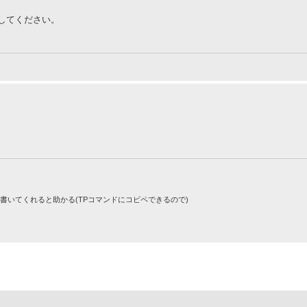
してください。
りで書いてくれると助かる(TPコマンドにコピペできるので)