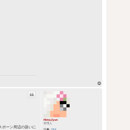
ペ
ー
ジ
ト
ッ
プ
HimaJyun
管理人
スポーン周辺の扱いに
記事:
753