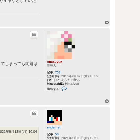
たりするなどしていた
n
s
に
連
絡
す
ペ
る
ー
ジ
ト
ッ
プ
HimaJyun
してしまっても問題は
管理人
記事:
753
登録日時:
2015年9月02日(水) 18:35
お住まい:
あなたの後ろ
MinecraftID:
HimaJyun
H
連絡する:
i
m
a
ペ
J
y
ー
u
ジ
n
ト
に
連
ッ
絡
ender_st
プ
す
2021年9月13日(月) 10:04
る
記事:
50
登録日時:
2021年1月08日(金) 12:51