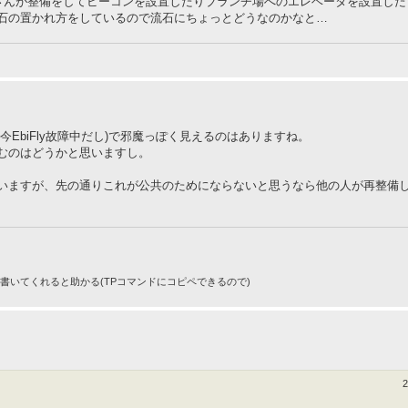
しさんが整備をしてビーコンを設置したりブランチ場へのエレベータを設置し
石の置かれ方をしているので流石にちょっとどうなのかなと…
EbiFly故障中だし)で邪魔っぽく見えるのはありますね。
むのはどうかと思いますし。
いますが、先の通りこれが公共のためにならないと思うなら他の人が再整備
りで書いてくれると助かる(TPコマンドにコピペできるので)