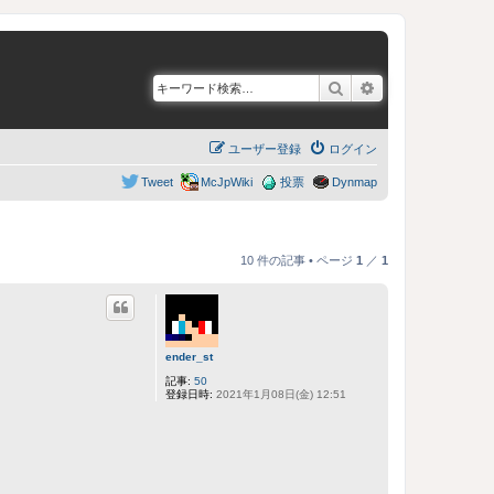
検索
詳細検索
ユーザー登録
ログイン
Tweet
McJpWiki
投票
Dynmap
10 件の記事 • ページ
1
／
1
ender_st
記事:
50
登録日時:
2021年1月08日(金) 12:51