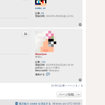
ト
ッ
ender_st
プ
記事:
50
登録日時:
2021年1月08日(金) 12:51
ペ
ー
ジ
ト
ッ
プ
HimaJyun
管理人
記事:
753
登録日時:
2015年9月02日(水) 18:35
お住まい:
あなたの後ろ
MinecraftID:
HimaJyun
H
連絡する:
i
m
ペ
a
ー
J
10 件の記事 • ページ
1
／
1
y
ジ
u
ト
n
ページ移動
に
ッ
連
プ
絡
掲示板の cookie を消去する
All times are
UTC+09:00
す