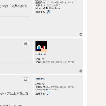
登録日時:
2015年9月02日(水) 18:35
お住まい:
あなたの後ろ
うのは「公共の利便
MinecraftID:
HimaJyun
H
連絡する:
i
m
a
J
y
u
n
に
ペ
連
ー
絡
す
ジ
る
ト
ッ
ender_st
プ
記事:
50
登録日時:
2021年1月08日(金) 12:51
ペ
ー
Aizenns
ジ
ト
記事:
72
登録日時:
2016年6月26日(日) 15:50
ッ
MinecraftID:
Aizenns
プ
A
撤去・穴は水を石に置
連絡する:
i
z
e
n