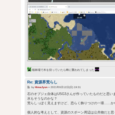
植林場で木を切っていたら蜂に襲われてしまった
Re: 資源界荒らし
投
by
HimaJyun
»
2021年9月12日(日) 19:31
稿
記
石のオブジェ自体はUSG3さんが作っていたものだと思い
事
水もそうなのかな？
荒らしっぽく見えますけど、恐らく飾りつけの一環……か
個人的な考えとして、資源のスポーン周辺は公共物だと思