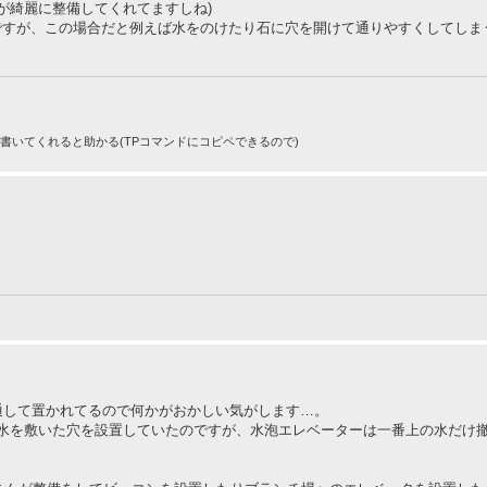
が綺麗に整備してくれてますしね)
ですが、この場合だと例えば水をのけたり石に穴を開けて通りやすくしてしま
りで書いてくれると助かる(TPコマンドにコピペできるので)
を貫通して置かれてるので何かがおかしい気がします…。
水を敷いた穴を設置していたのですが、水泡エレベーターは一番上の水だけ