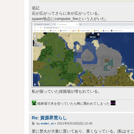
追記
石が広がってさらに水が広がっている。
spawn地点にcomputer_fireという人がいた。
私が掘っていた採掘場が埋もれている。
植林場で木を切っていたら蜂に襲われてしまった
Re: 資源界荒らし
投
by
ender_st
»
2021年9月19日(日) 12:30
稿
記
更に焚火が大量に置いてあり、重くなっている。(私はそこ
事