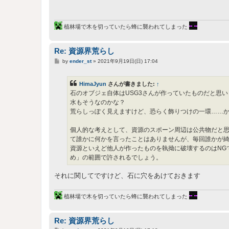
植林場で木を切っていたら蜂に襲われてしまった
Re: 資源界荒らし
投
by
ender_st
»
2021年9月19日(日) 17:04
稿
記
事
HimaJyun
さんが書きました:
↑
石のオブジェ自体はUSG3さんが作っていたものだと思い
水もそうなのかな？
荒らしっぽく見えますけど、恐らく飾りつけの一環……
個人的な考えとして、資源のスポーン周辺は公共物だと思
て誰かに何かを言ったことはありませんが、毎回誰かが綺
資源といえど他人が作ったものを執拗に破壊するのはNG
め」の範囲で許されるでしょう。
それに関してですけど、石に穴をあけておきます
植林場で木を切っていたら蜂に襲われてしまった
Re: 資源界荒らし