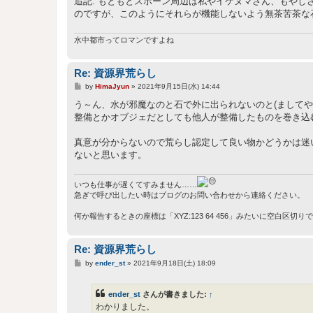
追記: もともとスポーン周辺は私やイケヌマさん、もや
のですが、このようにそれらが機能しないよう無茶苦茶な
水中都市ってロマンですよね
Re: 資源界荒らし
投
by
HimaJyun
»
2021年9月15日(水) 14:44
稿
記
う～ん、水が邪魔なのと石で外に出られないのと(ましてや今
事
整備とかオブジェだとしても他人が整備したものを巻き込
真意が分からないので荒らし認定して良い物かどうかは迷
ないと思います。
いつも仕事が遅くてすみません……
急ぎで呼び出したい時はブログのお問い合わせから連絡ください。
何か報告するときの座標は「XYZ:123 64 456」みたいに空白区切
Re: 資源界荒らし
投
by
ender_st
»
2021年9月18日(土) 18:09
稿
記
事
ender_st
さんが書きました:
↑
わかりました。