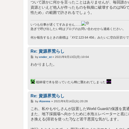
ついて誰かに何かを言ったことはありませんが、毎回誰か
資源といえど他人が作ったものを執拗に破壊するのはNG
性ため」の範囲で許されるでしょう。
いつも仕事が遅くてすみません……
急ぎで呼び出したい時はブログのお問い合わせから連絡ください。
何か報告するときの座標は「XYZ:123 64 456」みたいに空白区切
Re: 資源界荒らし
投
by
ender_st
»
2021年9月13日(月) 10:04
稿
記
わかりました。
事
植林場で木を切っていたら蜂に襲われてしまった
Re: 資源界荒らし
投
by
Aizenns
»
2021年9月14日(火) 20:26
稿
記
これ、私やもやしさんが設置したWorld Guardの保護
事
また、地下採掘場へ向かうために水泡エレベーターと底に
き換える(溶岩を使った?)など若干悪質な気がします。