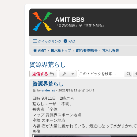
AMiT BBS
『貴方の創造』が『世界を創る』
クイックリンク
FAQ
AMiT
掲示板トップ
質問/要望/報告
荒らし報告
資源界荒らし
検
返信する
資源界荒らし
投
by
ender_st
»
2021年9月12日(日) 14:42
稿
記
日時:9月11日 2時ごろ
事
荒らしユーザ:「不明」
被害者:「全体」
マップ:資源界スポーン地点
座標:スポーン地点
内容:石が大量に置かれている、最近になって水がまかれ
画像: