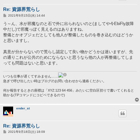
Re: 資源界荒らし
投
2021年9月15日(水) 14:44
稿
記
う～ん、水が邪魔なのと石で外に出られないのと(ましてや今EbiFly故障
事
中だし)で邪魔っぽく見えるのはありますね。
整備とかオブジェだとしても他人が整備したものを巻き込むのはどうか
と思いますし。
真意が分からないので荒らし認定して良い物かどうかは迷いますが、先
の通りこれが公共のためにならないと思うなら他の人が再整備してしま
っても問題はないと思います。
いつも仕事が遅くてすみません……
急ぎで呼び出したい時はブログのお問い合わせから連絡ください。
何か報告するときの座標は「XYZ:123 64 456」みたいに空白区切りで書いてくれると
助かる(TPコマンドにコピペできるので)
ender_st
Re: 資源界荒らし
投
2021年9月18日(土) 18:09
稿
記