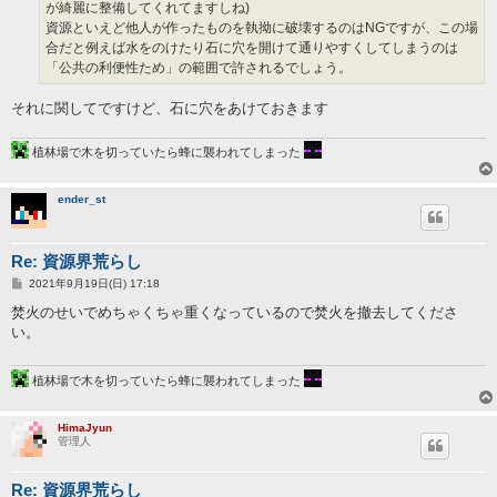
が綺麗に整備してくれてますしね)
資源といえど他人が作ったものを執拗に破壊するのはNGですが、この場
合だと例えば水をのけたり石に穴を開けて通りやすくしてしまうのは
「公共の利便性ため」の範囲で許されるでしょう。
それに関してですけど、石に穴をあけておきます
植林場で木を切っていたら蜂に襲われてしまった
ender_st
Re: 資源界荒らし
投
2021年9月19日(日) 17:18
稿
記
焚火のせいでめちゃくちゃ重くなっているので焚火を撤去してくださ
事
い。
植林場で木を切っていたら蜂に襲われてしまった
HimaJyun
管理人
Re: 資源界荒らし