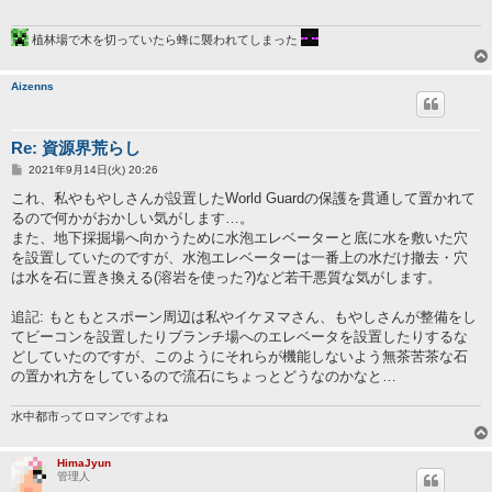
植林場で木を切っていたら蜂に襲われてしまった
Aizenns
Re: 資源界荒らし
投
2021年9月14日(火) 20:26
稿
記
これ、私やもやしさんが設置したWorld Guardの保護を貫通して置かれて
事
るので何かがおかしい気がします…。
また、地下採掘場へ向かうために水泡エレベーターと底に水を敷いた穴
を設置していたのですが、水泡エレベーターは一番上の水だけ撤去・穴
は水を石に置き換える(溶岩を使った?)など若干悪質な気がします。
追記: もともとスポーン周辺は私やイケヌマさん、もやしさんが整備をし
てビーコンを設置したりブランチ場へのエレベータを設置したりするな
どしていたのですが、このようにそれらが機能しないよう無茶苦茶な石
の置かれ方をしているので流石にちょっとどうなのかなと…
水中都市ってロマンですよね
HimaJyun
管理人