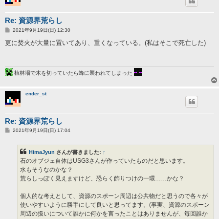
Re: 資源界荒らし
投
2021年9月19日(日) 12:30
稿
記
更に焚火が大量に置いてあり、重くなっている。(私はそこで死亡した)
事
植林場で木を切っていたら蜂に襲われてしまった
ender_st
Re: 資源界荒らし
投
2021年9月19日(日) 17:04
稿
記
事
HimaJyun
さんが書きました:
↑
石のオブジェ自体はUSG3さんが作っていたものだと思います。
水もそうなのかな？
荒らしっぽく見えますけど、恐らく飾りつけの一環……かな？
個人的な考えとして、資源のスポーン周辺は公共物だと思うので各々が
使いやすいように勝手にして良いと思ってます。(事実、資源のスポーン
周辺の扱いについて誰かに何かを言ったことはありませんが、毎回誰か