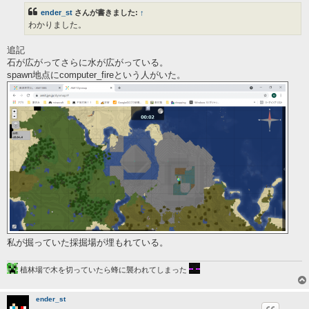
事
ender_st
さんが書きました:
↑
わかりました。
追記
石が広がってさらに水が広がっている。
spawn地点にcomputer_fireという人がいた。
私が掘っていた採掘場が埋もれている。
植林場で木を切っていたら蜂に襲われてしまった
ender_st