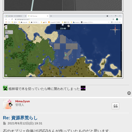
植林場で木を切っていたら蜂に襲われてしまった
HimaJyun
管理人
Re: 資源界荒らし
投
2021年9月12日(日) 19:31
稿
記
石のオブジェ自体はUSG3さんが作っていたものだと思います。