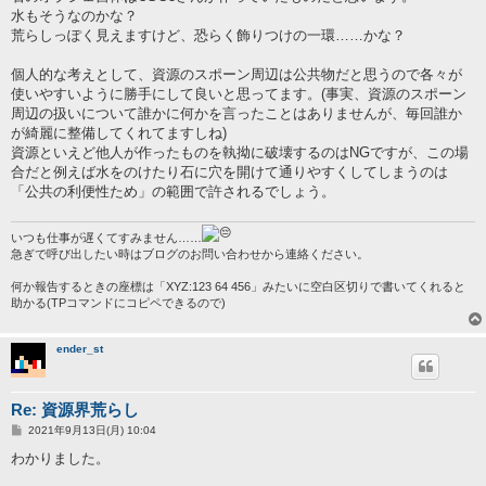
事
水もそうなのかな？
荒らしっぽく見えますけど、恐らく飾りつけの一環……かな？
個人的な考えとして、資源のスポーン周辺は公共物だと思うので各々が
使いやすいように勝手にして良いと思ってます。(事実、資源のスポーン
周辺の扱いについて誰かに何かを言ったことはありませんが、毎回誰か
が綺麗に整備してくれてますしね)
資源といえど他人が作ったものを執拗に破壊するのはNGですが、この場
合だと例えば水をのけたり石に穴を開けて通りやすくしてしまうのは
「公共の利便性ため」の範囲で許されるでしょう。
いつも仕事が遅くてすみません……
急ぎで呼び出したい時はブログのお問い合わせから連絡ください。
何か報告するときの座標は「XYZ:123 64 456」みたいに空白区切りで書いてくれると
助かる(TPコマンドにコピペできるので)
ender_st
Re: 資源界荒らし
投
2021年9月13日(月) 10:04
稿
記
わかりました。
事