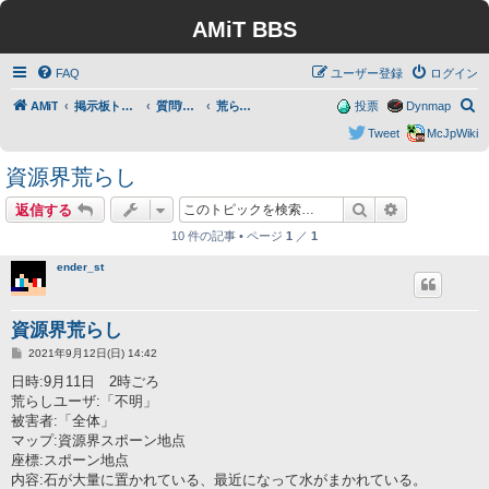
AMiT BBS
FAQ
ユーザー登録
ログイン
検
AMiT
掲示板トップ
質問/要望/報告
荒らし報告
投票
Dynmap
索
Tweet
McJpWiki
資源界荒らし
検索
詳細検索
返信する
10 件の記事 • ページ
1
／
1
ender_st
資源界荒らし
投
2021年9月12日(日) 14:42
稿
記
日時:9月11日 2時ごろ
事
荒らしユーザ:「不明」
被害者:「全体」
マップ:資源界スポーン地点
座標:スポーン地点
内容:石が大量に置かれている、最近になって水がまかれている。