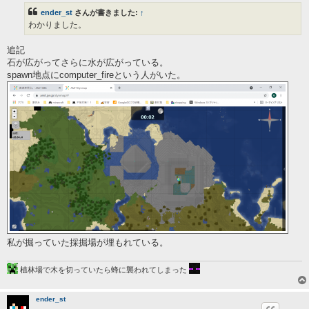
事
ender_st
さんが書きました:
↑
わかりました。
追記
石が広がってさらに水が広がっている。
spawn地点にcomputer_fireという人がいた。
私が掘っていた採掘場が埋もれている。
植林場で木を切っていたら蜂に襲われてしまった
ender_st