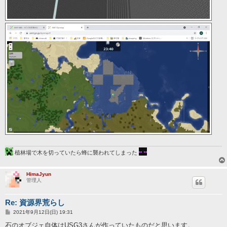
植林場で木を切っていたら蜂に襲われてしまった
HimaJyun
管理人
Re: 資源界荒らし
投
2021年9月12日(日) 19:31
稿
記
石のオブジェ自体はUSG3さんが作っていたものだと思います。