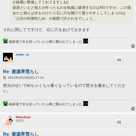
が綺麗に整備してくれてますしね)
資源といえど他人が作ったものを執拗に破壊するのはNGですが、この場
合だと例えば水をのけたり石に穴を開けて通りやすくしてしまうのは
「公共の利便性ため」の範囲で許されるでしょう。
それに関してですけど、石に穴をあけておきます
植林場で木を切っていたら蜂に襲われてしまった
ender_st
Re: 資源界荒らし
投
2021年9月19日(日) 17:18
稿
記
焚火のせいでめちゃくちゃ重くなっているので焚火を撤去してくださ
事
い。
植林場で木を切っていたら蜂に襲われてしまった
HimaJyun
管理人
Re: 資源界荒らし