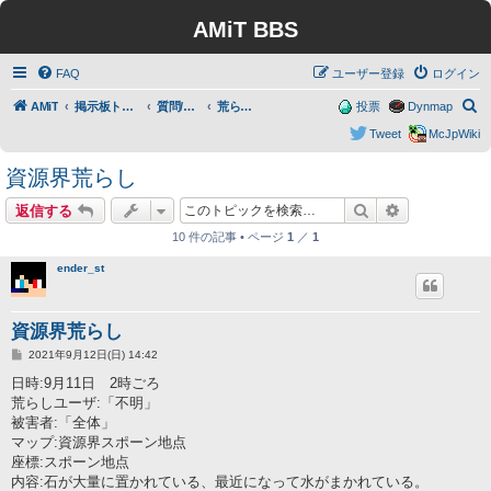
AMiT BBS
FAQ
ユーザー登録
ログイン
検
AMiT
掲示板トップ
質問/要望/報告
荒らし報告
投票
Dynmap
索
Tweet
McJpWiki
資源界荒らし
検索
詳細検索
返信する
10 件の記事 • ページ
1
／
1
ender_st
資源界荒らし
投
2021年9月12日(日) 14:42
稿
記
日時:9月11日 2時ごろ
事
荒らしユーザ:「不明」
被害者:「全体」
マップ:資源界スポーン地点
座標:スポーン地点
内容:石が大量に置かれている、最近になって水がまかれている。