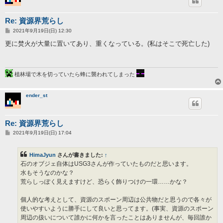
Re: 資源界荒らし
投
2021年9月19日(日) 12:30
稿
記
更に焚火が大量に置いてあり、重くなっている。(私はそこで死亡した)
事
植林場で木を切っていたら蜂に襲われてしまった
ender_st
Re: 資源界荒らし
投
2021年9月19日(日) 17:04
稿
記
事
HimaJyun
さんが書きました:
↑
石のオブジェ自体はUSG3さんが作っていたものだと思います。
水もそうなのかな？
荒らしっぽく見えますけど、恐らく飾りつけの一環……かな？
個人的な考えとして、資源のスポーン周辺は公共物だと思うので各々が
使いやすいように勝手にして良いと思ってます。(事実、資源のスポーン
周辺の扱いについて誰かに何かを言ったことはありませんが、毎回誰か