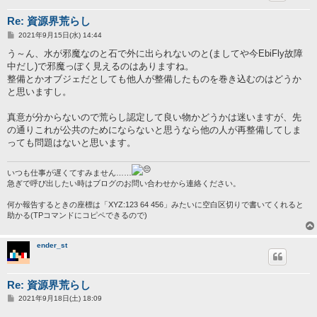
Re: 資源界荒らし
投
2021年9月15日(水) 14:44
稿
記
う～ん、水が邪魔なのと石で外に出られないのと(ましてや今EbiFly故障
事
中だし)で邪魔っぽく見えるのはありますね。
整備とかオブジェだとしても他人が整備したものを巻き込むのはどうか
と思いますし。
真意が分からないので荒らし認定して良い物かどうかは迷いますが、先
の通りこれが公共のためにならないと思うなら他の人が再整備してしま
っても問題はないと思います。
いつも仕事が遅くてすみません……
急ぎで呼び出したい時はブログのお問い合わせから連絡ください。
何か報告するときの座標は「XYZ:123 64 456」みたいに空白区切りで書いてくれると
助かる(TPコマンドにコピペできるので)
ender_st
Re: 資源界荒らし
投
2021年9月18日(土) 18:09
稿
記