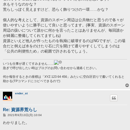
事
水もそうなのかな？
荒らしっぽく見えますけど、恐らく飾りつけの一環……かな？
個人的な考えとして、資源のスポーン周辺は公共物だと思うので各々が
使いやすいように勝手にして良いと思ってます。(事実、資源のスポーン
周辺の扱いについて誰かに何かを言ったことはありませんが、毎回誰か
が綺麗に整備してくれてますしね)
資源といえど他人が作ったものを執拗に破壊するのはNGですが、この場
合だと例えば水をのけたり石に穴を開けて通りやすくしてしまうのは
「公共の利便性ため」の範囲で許されるでしょう。
いつも仕事が遅くてすみません……
急ぎで呼び出したい時はブログのお問い合わせから連絡ください。
何か報告するときの座標は「XYZ:123 64 456」みたいに空白区切りで書いてくれると
助かる(TPコマンドにコピペできるので)
ender_st
Re: 資源界荒らし
投
2021年9月13日(月) 10:04
稿
記
わかりました。
事