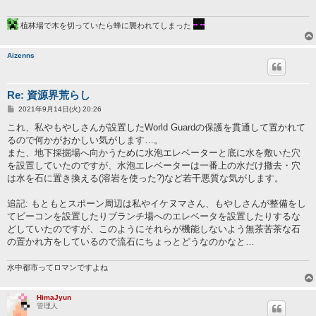
植林場で木を切っていたら蜂に襲われてしまった
Aizenns
Re: 資源界荒らし
投
2021年9月14日(火) 20:26
稿
記
これ、私やもやしさんが設置したWorld Guardの保護を貫通して置かれて
事
るので何かがおかしい気がします…。
また、地下採掘場へ向かうために水泡エレベーターと底に水を敷いた穴
を設置していたのですが、水泡エレベーターは一番上の水だけ撤去・穴
は水を石に置き換える(溶岩を使った?)など若干悪質な気がします。
追記: もともとスポーン周辺は私やイケヌマさん、もやしさんが整備をし
てビーコンを設置したりブランチ場へのエレベータを設置したりするな
どしていたのですが、このようにそれらが機能しないよう無茶苦茶な石
の置かれ方をしているので流石にちょっとどうなのかなと…
水中都市ってロマンですよね
HimaJyun
管理人