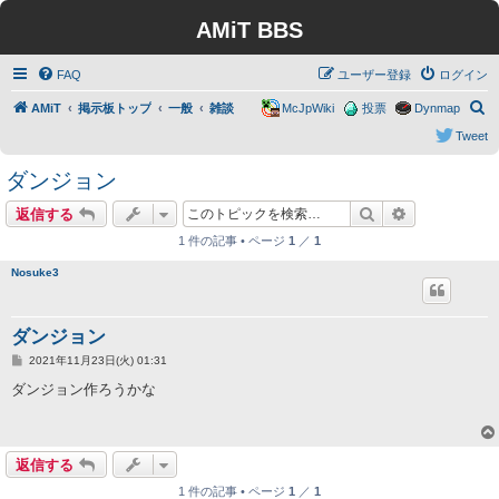
AMiT BBS
FAQ
ユーザー登録
ログイン
検
AMiT
掲示板トップ
一般
雑談
McJpWiki
投票
Dynmap
索
Tweet
ダンジョン
検索
詳細検索
返信する
1 件の記事 • ページ
1
／
1
Nosuke3
ダンジョン
投
2021年11月23日(火) 01:31
稿
記
ダンジョン作ろうかな
事
返信する
1 件の記事 • ページ
1
／
1