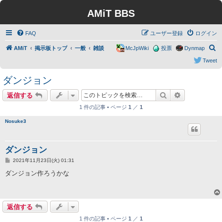
AMiT BBS
FAQ
ユーザー登録
ログイン
検
AMiT
掲示板トップ
一般
雑談
McJpWiki
投票
Dynmap
索
Tweet
ダンジョン
検索
詳細検索
返信する
1 件の記事 • ページ
1
／
1
Nosuke3
ダンジョン
投
2021年11月23日(火) 01:31
稿
記
ダンジョン作ろうかな
事
返信する
1 件の記事 • ページ
1
／
1