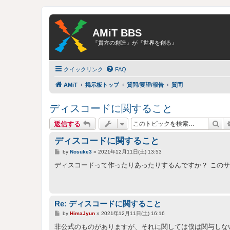
AMiT BBS
『貴方の創造』が『世界を創る』
クイックリンク
FAQ
AMiT
掲示板トップ
質問/要望/報告
質問
ディスコードに関すること
検
返信する
ディスコードに関すること
投
by
Nosuke3
»
2021年12月11日(土) 13:53
稿
記
ディスコードって作ったりあったりするんですか？ このサ
事
Re: ディスコードに関すること
投
by
HimaJyun
»
2021年12月11日(土) 16:16
稿
記
非公式のものがありますが、それに関しては僕は関与しな