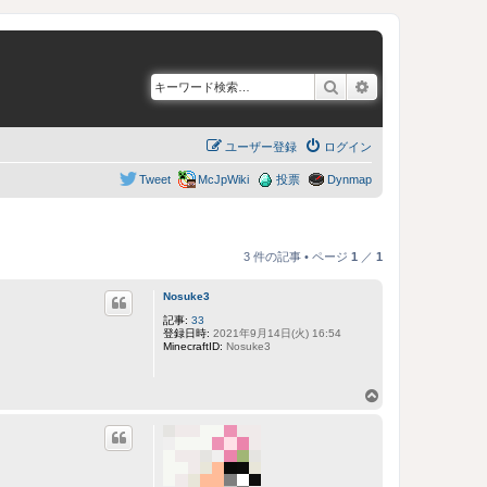
検索
詳細検索
ユーザー登録
ログイン
Tweet
McJpWiki
投票
Dynmap
3 件の記事 • ページ
1
／
1
Nosuke3
記事:
33
登録日時:
2021年9月14日(火) 16:54
MinecraftID:
Nosuke3
ペ
ー
ジ
ト
ッ