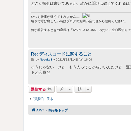
事
どこか探せば書いてあるか、誰かに聞けば教えてくれるは
いつも仕事が遅くてすみません……
急ぎで呼び出したい時はブログのお問い合わせから連絡ください。
何か報告するときの座標は「XYZ:123 64 456」みたいに空白区切
Re: ディスコードに関すること
投
by
Nosuke3
»
2021年12月14日(火) 16:09
稿
記
そうじゃない けど もう入ってるからいいんだけど 運
事
ドと会員だ
返信する
“質問”に戻る
AMiT
掲示板トップ