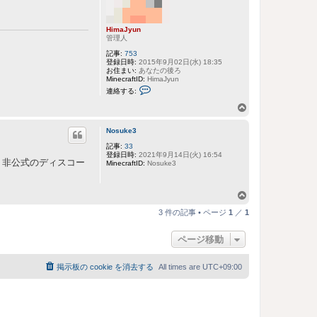
プ
HimaJyun
管理人
記事:
753
登録日時:
2015年9月02日(水) 18:35
お住まい:
あなたの後ろ
MinecraftID:
HimaJyun
H
連絡する:
i
m
ペ
a
ー
J
y
Nosuke3
ジ
u
ト
記事:
33
n
登録日時:
2021年9月14日(火) 16:54
に
ッ
 非公式のディスコー
MinecraftID:
Nosuke3
連
プ
絡
す
る
ペ
ー
3 件の記事 • ページ
1
／
1
ジ
ト
ページ移動
ッ
プ
掲示板の cookie を消去する
All times are
UTC+09:00