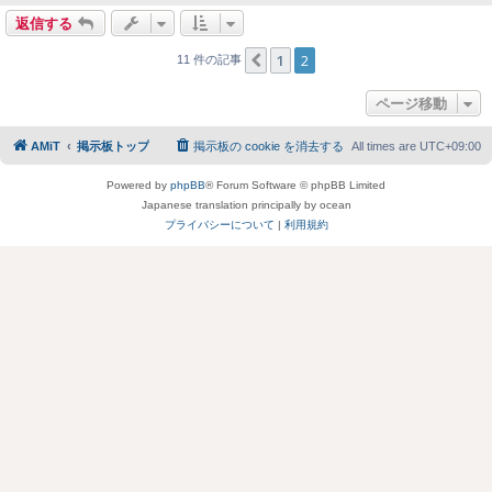
返信する
1
2
１つ前へ
11 件の記事
ページ移動
AMiT
掲示板トップ
掲示板の cookie を消去する
All times are
UTC+09:00
Powered by
phpBB
® Forum Software © phpBB Limited
Japanese translation principally by ocean
プライバシーについて
|
利用規約