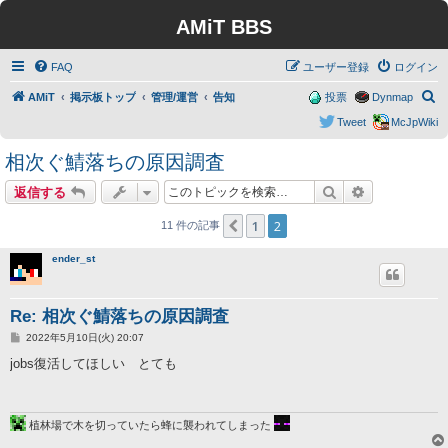
AMiT BBS
FAQ
ユーザー登録
ログイン
検
AMiT
掲示板トップ
管理/運営
告知
投票
Dynmap
索
Tweet
McJpWiki
相次ぐ鯖落ちの原因調査
検索
詳細検索
返信する
1
2
１つ前へ
11 件の記事
ender_st
Re: 相次ぐ鯖落ちの原因調査
投
2022年5月10日(火) 20:07
稿
記
jobs復活してほしい とても
事
植林場で木を切っていたら蜂に襲われてしまった