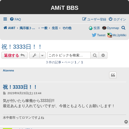
AMiT BBS
FAQ
ユーザー登録
ログイン
検
AMiT
掲示板トップ
一般
生活
その他
投票
Dynmap
索
Tweet
McJpWiki
祝！3333日！！
検索
詳細検索
返信する
3 件の記事 • ページ
1
／
1
Aizenns
祝！3333日！！
投
2023年9月23日(土) 13:44
稿
記
気が付いたら稼働から3333日!!
事
最近あんまり入れてないですが、今後ともよろしくお願いします！
水中都市ってロマンですよね