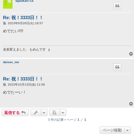
tapioka0714
Re: 祝！3333日！！
投
2023年9月26日(火) 18:57
稿
記
めでたい!!!!
事
名前変えました、もめんです
daisan_me
Re: 祝！3333日！！
投
2023年10月13日(金) 11:09
稿
記
めでたーい！
事
返信する
3 件の記事 • ページ
1
／
1
ページ移動