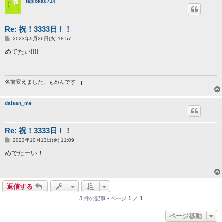
tapioka0714
Re: 祝！3333日！！
投
2023年9月26日(火) 18:57
稿
記
めでたい!!!!
事
名前変えました、もめんです
daisan_me
Re: 祝！3333日！！
投
2023年10月13日(金) 11:09
稿
記
めでたーい！
事
返信する
3 件の記事 • ページ
1
／
1
ページ移動