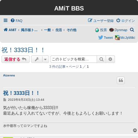
AMiT BBS
FAQ
ユーザー登録
ログイン
検
AMiT
掲示板トップ
一般
生活
その他
投票
Dynmap
索
Tweet
McJpWiki
祝！3333日！！
検索
詳細検索
返信する
3 件の記事 • ページ
1
／
1
Aizenns
祝！3333日！！
投
2023年9月23日(土) 13:44
稿
記
気が付いたら稼働から3333日!!
事
最近あんまり入れてないですが、今後ともよろしくお願いします！
水中都市ってロマンですよね