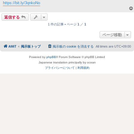
https://bit.ly/3qnkoNo
返信する
1 件の記事 • ページ
1
／
1
ページ移動
AMiT
掲示板トップ
掲示板の cookie を消去する
All times are
UTC+09:00
Powered by
phpBB
® Forum Software © phpBB Limited
Japanese translation principally by ocean
プライバシーについて
|
利用規約