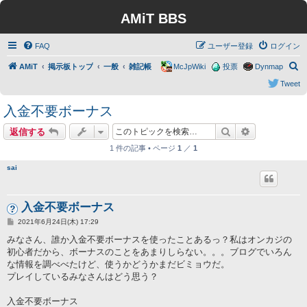
AMiT BBS
FAQ
ユーザー登録
ログイン
検
AMiT
掲示板トップ
一般
雑記帳
McJpWiki
投票
Dynmap
索
Tweet
入金不要ボーナス
検索
詳細検索
返信する
1 件の記事 • ページ
1
／
1
sai
入金不要ボーナス
投
2021年6月24日(木) 17:29
稿
記
みなさん、誰か入金不要ボーナスを使ったことあるっ？私はオンカジの
事
初心者だから、ボーナスのことをあまりしらない。。。ブログでいろん
な情報を調べべたけど、使うかどうかまだビミョウだ。
プレイしているみなさんはどう思う？
入金不要ボーナス