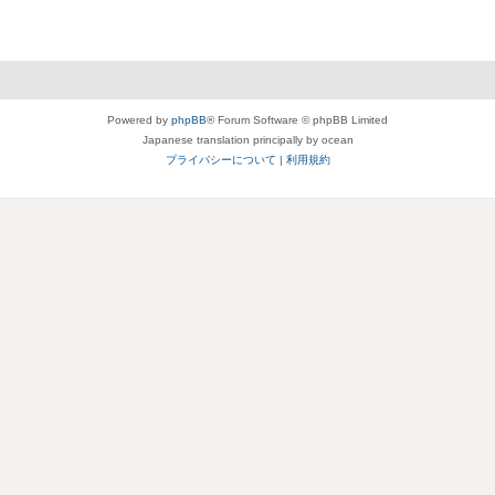
Powered by
phpBB
® Forum Software © phpBB Limited
Japanese translation principally by ocean
プライバシーについて
|
利用規約