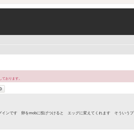
しております。
索
詳細検索
るプラグインです 卵をmobに投げつけると エッグに変えてくれます そういう