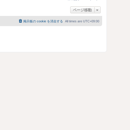
ジ
ト
ページ移動
ッ
プ
掲示板の cookie を消去する
All times are
UTC+09:00