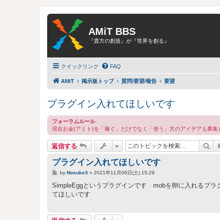
AMiT BBS
『貴方の創造』が『世界を創る』
クイックリンク
FAQ
AMiT
掲示板トップ
質問/要望/報告
要望
プラグイン入れてほしいです
フォーラムルール
現在お金(アミト)を「稼ぐ」だけでなく「使う」方のアイデアも募集
検
返信する
プラグイン入れてほしいです
投
by
Nosuke3
»
2021年11月06日(土) 15:29
稿
記
SimpleEggというプラグインです mobを卵に入れ
事
てほしいです