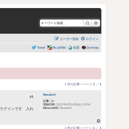
検索
詳細検索
ユーザー登録
ログイン
Tweet
McJpWiki
投票
Dynmap
1 件の記事 • ページ
1
／
1
Nosuke3
記事:
33
登録日時:
2021年9月14日(火) 16:54
MinecraftID:
Nosuke3
プラグインです 入れ
ペ
ー
1 件の記事 • ページ
1
／
1