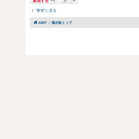
返信する
“要望”に戻る
AMiT
掲示板トップ